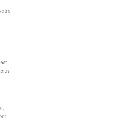
votre
 est
 plus
ut
ent