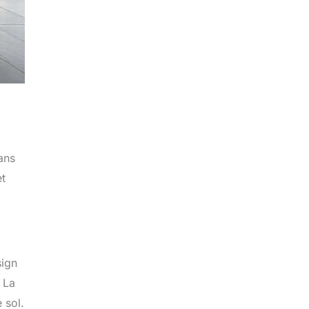
ans
et
sign
. La
 sol.