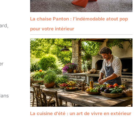
La chaise Panton : l’indémodable atout pop
ard,
pour votre intérieur
er
dans
La cuisine d’été : un art de vivre en extérieur