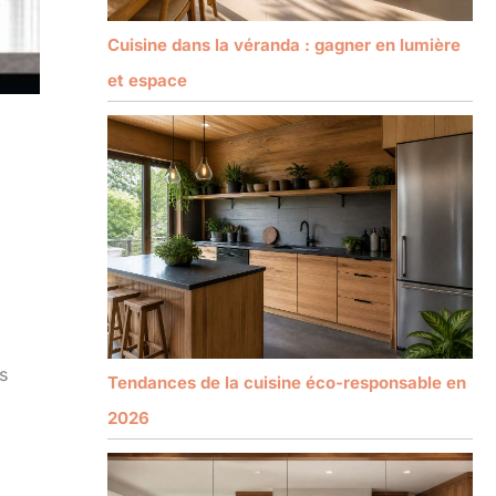
Cuisine dans la véranda : gagner en lumière
et espace
s
Tendances de la cuisine éco-responsable en
2026