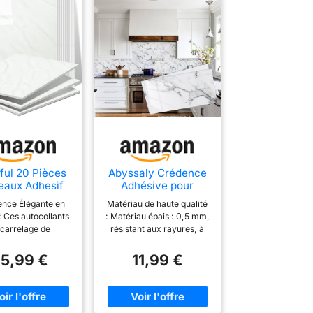
ful 20 Pièces
Abyssaly Crédence
eaux Adhesif
Adhésive pour
ne, Carrelages
Cuisine, Carrelage
nce Élégante en
Matériau de haute qualité
Marbre Auto-
Adhésif Mural
 Ces autocollants
: Matériau épais : 0,5 mm,
ifs de 30 x 30
 carrelage de
résistant aux rayures, à
 pour mur,
lash mesurent 30
l'usure et aux déchirures.
lages Adhésifs
 30 cm (11,8" x
Les autocollants sont
5,99 €
11,99 €
Cuisine, Salle
"), et 20 pièces
fabriqués à partir d'une
Bains Salon
 environ 1,8 pieds
colle à base d'eau, qui ne
rrés. Imitant
se décolore pas et ne
ence sophistiquée
dégage pas d'odeur. Plus