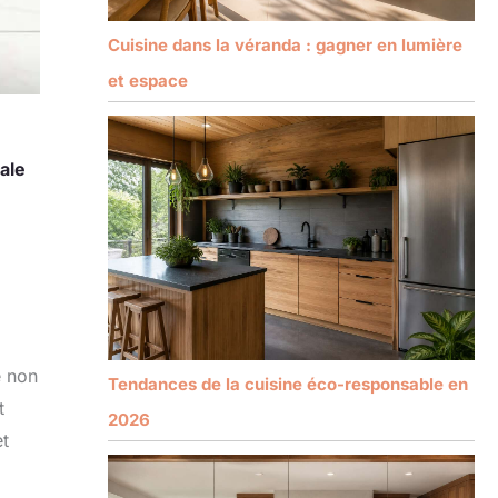
Cuisine dans la véranda : gagner en lumière
et espace
ale
e non
Tendances de la cuisine éco-responsable en
t
2026
et