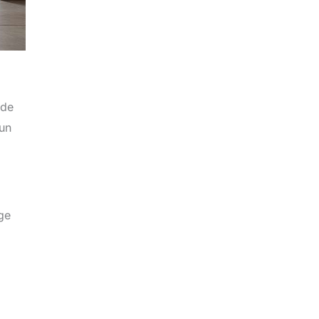
 de
 un
age