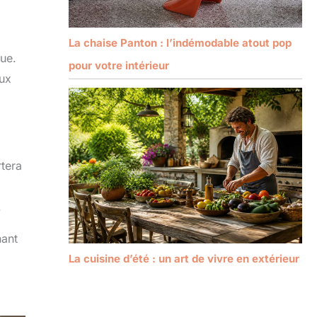
La chaise Panton : l’indémodable atout pop
que.
pour votre intérieur
aux
rtera
.
nant
La cuisine d’été : un art de vivre en extérieur