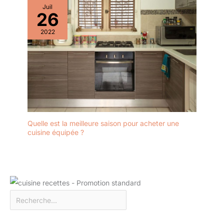
Idéal pour les projets de
zones plus petites telles
Juil
filetage ou de perçage
26
que les moulures de
dans le bois, le métal et
fenêtres et les dessus de
2022
le plastique! Rejoignez -
portes, accéder derrière
Nnous et Profitez du
les radiateurs et les
Service Impeccable du
tuyaux, ainsi que pour
Club FAHEFANA:
effectuer des retouches,
Chaque client devient
Pour de meilleurs
membre de fahfana.
résultats, rincez à l'eau
Nous offrons un service
froide avant la première
de garantie gratuit à
utilisation et laissez
chaque membre. Nous
sécher Le rouleau en
Quelle est la meilleure saison pour acheter une
avons également une
cuisine équipée ?
mousse non pelucheuse
équipe de service après -
ne perdra aucune fibre
vente professionnelle
qui autrement gâcherait
pour fournir des conseils
votre aspect final brillant
et un service après -
ou satiné, permettant
vente. Nous prenons
d’obtenir une finition
très au sérieux les
lisse dont vous serez fier,
Précautions : 1. Évitez de
Il est idéal pour les
décharger complètement
surfaces en bois et en
la batterie. L’utilisation