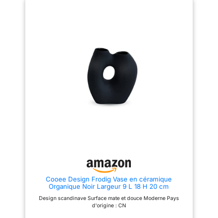
【Matériau de haute qualité】Le
pot de fleur Beige avec trou est
composé à 100 % de céramique
et d'argile faite à la main, la
sensation givrée donne une
sensation particulière de style
bohème avec une finition mate
sur la surface, ce qui ajoute
tendance et mignon à la
décoration de la maison.
【Occasions d'utilisation】
ajoutez de l'herbe de pampa,
des plumes, des fleurs
séchées, des fausses fleurs,
des fausses fleurs ou tout autre
objet décoratif de votre choix
dans ce vase bohème. Placez
ce vase moderne sur un centre
de table, une étagère, une
entrée, une cheminée ou
n'importe quel autre endroit de
votre choix. Vous constaterez
que votre maison ou votre
bureau deviendra plus
Cooee Design Frodig Vase en céramique
artistique 【Emballage et
Organique Noir Largeur 9 L 18 H 20 cm
taille】Vous recevrez un lot de 2
vases en céramique Beige dans
Design scandinave Surface mate et douce Moderne Pays
une boîte bien emballée. TAILLE
d'origine : CN
: Le grand mesure 21,5 cm de
haut, 16 cm de large, calibre 4,3