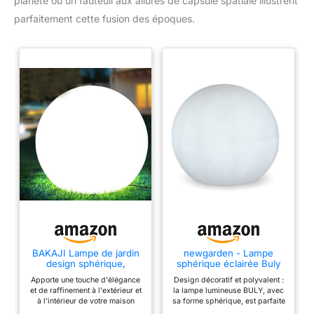
planète ou un fauteuil aux allures de capsule spatiale illustrent
parfaitement cette fusion des époques.
BAKAJI Lampe de jardin
newgarden - Lampe
design sphérique,
sphérique éclairée Buly
diamètre 20 cm,
pour extérieur et intérieur
Apporte une touche d'élégance
Design décoratif et polyvalent :
éclairage extérieur au sol
- Résistant aux
et de raffinement à l'extérieur et
la lampe lumineuse BULY, avec
ou sur table, culot E27,
intempéries, capteur
à l'intérieur de votre maison
sa forme sphérique, est parfaite
ampoule max. 25 W,
crépusculaire,
avec les nouvelles lampes
pour donner une touche unique