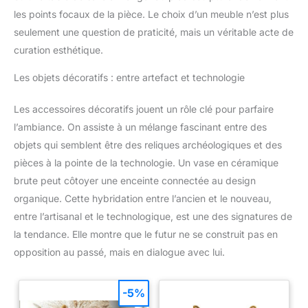
vivante, ce projecteur de
pour une solution rapide. Nous
les points focaux de la pièce. Le choix d’un meuble n’est plus
galaxie est extrêmement
résoudrons le problème dans
polyvalent. Il est à la fois une
les 24 heures.
seulement une question de praticité, mais un véritable acte de
décoration parfaite au quotidien
et un cadeau attentionné pour la
curation esthétique.
famille, les amis ou les proches,
pour toutes les occasions
Les objets décoratifs : entre artefact et technologie
spéciales et fêtes.
Les accessoires décoratifs jouent un rôle clé pour parfaire
l’ambiance. On assiste à un mélange fascinant entre des
objets qui semblent être des reliques archéologiques et des
pièces à la pointe de la technologie. Un vase en céramique
brute peut côtoyer une enceinte connectée au design
organique. Cette hybridation entre l’ancien et le nouveau,
entre l’artisanal et le technologique, est une des signatures de
la tendance. Elle montre que le futur ne se construit pas en
opposition au passé, mais en dialogue avec lui.
-5%