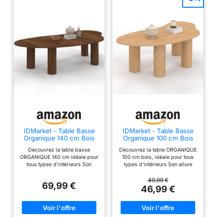
IDMarket - Table Basse
IDMarket - Table Basse
Organique 140 cm Bois
Organique 100 cm Bois
Effet Noyer
Effet hêtre
Découvrez la table basse
Découvrez la table ORGANIQUE
ORGANIQUE 140 cm idéale pour
100 cm bois, idéale pour tous
tous types d'intérieurs Son
types d'intérieurs Son allure
coloris bois effet noyer et son
moderne et son look loft ultra-
look ultra-tendance réveilleront
tendance réveilleront la
49,99 €
69,99 €
la décoration de votre pièce !
décoration de votre pièce !
46,99 €
Plateau de forme originale et
Plateau de forme originale et
pieds ronds très modernes
pieds rond très tendance
confèrent à la table un aspect
confèrent à la table un aspect
design Grâce à ses tons
design ! Grâce à ses tons