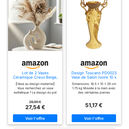
Lot de 2 Vases
Design Toscano PD0023
Céramique Creux Beige,
Vase de Salon Ivoire 10 x
Vase Déco Moderne
16,5 x 29 cm
【Vase au design moderne】
Dimensions: 16.5 x 10 x 29 cm
Nordique Intérieur
Vous recherchez un vase
1.75 kg Moulée à la main avec
esthétique ? Le design du pot
des véritables pierres
de fleurs en peluche ressemble
concassées assemblées avec
à un couple romantique
de la résine de haute qualité
28,99 €
51,17 €
s'enlaçant étroitement et plein
Chaque pièce est terminée
27,54 €
d'amour, signifiant une
individuellement à la main par
dépendance mutuelle. Ce vase
nos artisans Une exclusivité de
en céramique Beige minimaliste
la marque Design Toscano
abstrait unique est parfait pour
parfaite pour votre maison et
la décoration de la maison
votre jardin