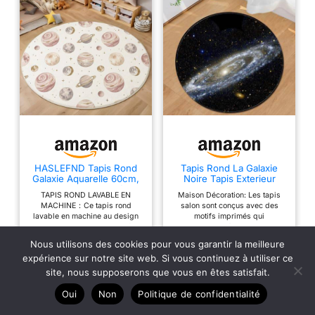
HASLEFND Tapis Rond
Tapis Rond La Galaxie
Galaxie Aquarelle 60cm,
Noire Tapis Exterieur
La Lune, Une planète
Rond Anti Slip Lavable
TAPIS ROND LAVABLE EN
Maison Décoration: Les tapis
Spirale Chic Lavable en
Tapis Salon Moelleux
MACHINE：Ce tapis rond
salon sont conçus avec des
Machine pour Salon,
Tapis Chambre pour
lavable en machine au design
motifs imprimés qui
Antidérapant, Imprimé
Chambre d'enfant
Galaxie aquarelle et au motif La
correspondent à la plupart des
pour Salle à Manger,
Buanderie Balcon Décor
Lune, une planète spirale est
styles de décoration intérieure,
Chambre d’Enfant,
Tapis Rond 60 cm
Nous utilisons des cookies pour vous garantir la meilleure
20,99 €
28,24 €
conçu pour simplifier le
offrant une vision et une
Nurserie, Rose
expérience sur notre site web. Si vous continuez à utiliser ce
quotidien. Facile à entretenir, il
sensation différentes. Le
peut être lavé à froid et reste
toucher ultra doux protège les
site, nous supposerons que vous en êtes satisfait.
compatible avec les aspirateurs
orteils du froid et des planchers
robots. Idéal comme tapis rond
durs pour une expérience
Oui
Non
Politique de confidentialité
salon, tapis de chambre ou
chaleureuse et confortable
tapis chambre enfant, il
Matériau: Fibre de polyester,