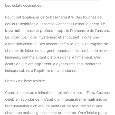
haute qualité et vous apporteront un excellent confort. Ce
Les éclats cosmiques
matériau a une belle couleur douce et ne se fane pas
facilement. Très respectueux de l'environnement. Durable. Pas
d'odeur désagréable. Lavage et Entretien:La housse de
Pour contrebalancer cette base terrestre, des touches de
coussin peut être lavée en machine ou à la main à basse
température (<30℃) et peut être séchée au sèche-linge ou à
couleurs inspirées du cosmos viennent illuminer le décor. Le
l'air libre à basse température. Le repassage à haute
température n'est pas recommandé, ne pas blanchir.
bleu nuit
, intense et profond, rappelle l’immensité de l’univers.
Le
violet cosmique
, mystérieux et envoûtant, ajoute une
dimension onirique. Des accents métalliques, qu’il s’agisse de
chrome, de laiton ou d’argent, ponctuent l’ensemble de reflets
lumineux, comme autant d’étoiles dans le firmament. Ces
éclats de lumière apportent le dynamisme et la modernité
indispensables à l’équilibre de la tendance.
Le maximalisme revisité
Contrairement au minimalisme qui prône le vide, Terra Cosmos
célèbre l’abondance. Il s’agit d’un
maximalisme maîtrisé
, où
l’accumulation d’objets, de motifs et de textures n’est pas
chaotique mais soigneusement orchestrée. On n’hésite pas à