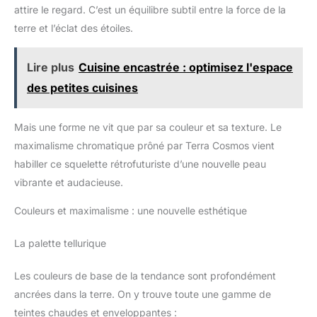
avec des ampoules E27 NON INCLUSES La perception visuelle
attire le regard. C’est un équilibre subtil entre la force de la
du client concernant les tailles, les couleurs, les textures, etc.
de nos produits peut être affectée par des facteurs tels que la
terre et l’éclat des étoiles.
lumière ambiante, le calibrage de son écran, l'angle de
visionnement ou l'appareil utilisé par chaque utilisateur. Le
client doit tenir compte du fait que les retours effectués pour
Lire plus
Cuisine encastrée : optimisez l'espace
des raisons non liées au fonctionnement du produit seront à sa
charge.
des petites cuisines
Mais une forme ne vit que par sa couleur et sa texture. Le
maximalisme chromatique prôné par Terra Cosmos vient
habiller ce squelette rétrofuturiste d’une nouvelle peau
vibrante et audacieuse.
Couleurs et maximalisme : une nouvelle esthétique
La palette tellurique
Les couleurs de base de la tendance sont profondément
ancrées dans la terre. On y trouve toute une gamme de
teintes chaudes et enveloppantes :