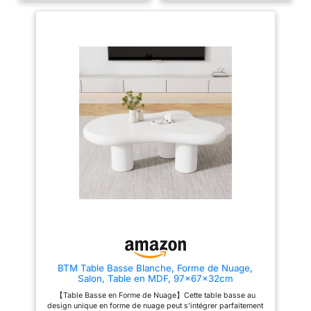
naturels et chaleureux, cette
naturels et chaleureux, cette
table basse s'accordera
table basse s'accordera
facilement avec votre
facilement avec votre
décoration Dimensions globales
décoration ! Dimensions
: Longueur 140 cm x largeur 70
globales : Longueur 100 cm x
cm x Hauteur 35,5 cm
largeur 49 cm x Hauteur 35,5
cm
BTM Table Basse Blanche, Forme de Nuage,
Salon, Table en MDF, 97x67x32cm
【Table Basse en Forme de Nuage】Cette table basse au
design unique en forme de nuage peut s'intégrer parfaitement