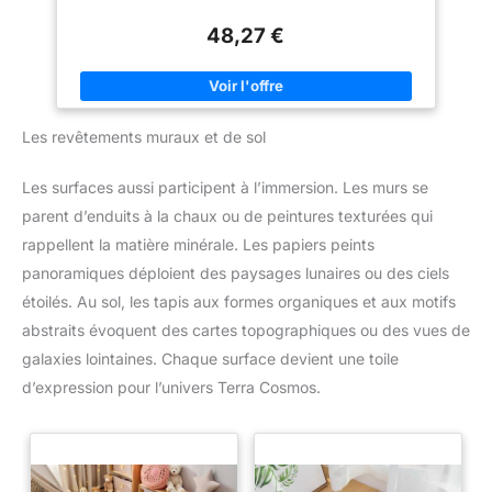
cm, le petit mesure 17,3 cm de
haut, 12,2 cm de large, calibre
48,27 €
3,3 cm, vous pouvez facilement
insérer des fleurs fraîches ou
des fleurs séchées
【Merveilleux cadeau】ce
cadeau montrera à vos proches
à quel point vous tenez à eux.
Les revêtements muraux et de sol
Assurez-vous de leur offrir
quelque chose de spécial pour
chaque fête, anniversaire et
Les surfaces aussi participent à l’immersion. Les murs se
festival. Si le vase se brise
pendant le transport, veuillez
parent d’enduits à la chaux ou de peintures texturées qui
nous en informer et nous vous
en enverrons un nouveau.
rappellent la matière minérale. Les papiers peints
panoramiques déploient des paysages lunaires ou des ciels
étoilés. Au sol, les tapis aux formes organiques et aux motifs
abstraits évoquent des cartes topographiques ou des vues de
galaxies lointaines. Chaque surface devient une toile
d’expression pour l’univers Terra Cosmos.