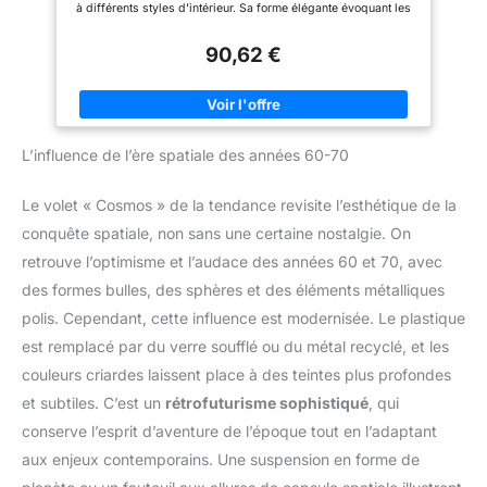
à différents styles d'intérieur. Sa forme élégante évoquant les
nuages et sa surface peinte de haute qualité font de cette table
un véritable élément de focalisation dans toute pièce. 【Facile
90,62 €
à Nettoyer】La surface peinte est soignée et durable, il suffit
d'essuyer légèrement avec un chiffon humide pour éliminer les
empreintes digitales et restaurer facilement la nouvelle
apparence du meuble. Elle est agréable au toucher, sans
laisser de résidu, garantissant une facilité d'entretien et une
utilisation durable. 【Protection par Feutre】Le dessous de la
L’influence de l’ère spatiale des années 60-70
table est équipé de feutres qui protégeront votre sol des
rayures et permettront une facile déplacement de la table.
Malgré sa structure robuste, la table est très légère et peut être
Le volet « Cosmos » de la tendance revisite l’esthétique de la
déplacée sans effort. 【Structure Robuste】Sa surface est faite
de MDF de haute qualité, recouverte d'une peinture lisse et
conquête spatiale, non sans une certaine nostalgie. On
délicate. Les trois pattes de la table sont fabriquées en PVC
solide, offrant une structure moderne et stable. 【Instructions
retrouve l’optimisme et l’audace des années 60 et 70, avec
D'installation】Nous fournissons des instructions
d'assemblage détaillées pour vous aider à utiliser rapidement
des formes bulles, des sphères et des éléments métalliques
le meuble. Cette table basse au format de nuage est le choix
polis. Cependant, cette influence est modernisée. Le plastique
parfait pour ceux qui recherchent un meuble à la fois
esthétique et pratique, et qui suit les tendances.
est remplacé par du verre soufflé ou du métal recyclé, et les
couleurs criardes laissent place à des teintes plus profondes
et subtiles. C’est un
rétrofuturisme sophistiqué
, qui
conserve l’esprit d’aventure de l’époque tout en l’adaptant
aux enjeux contemporains. Une suspension en forme de