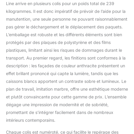
individuellement. Les
Line arrive en plusieurs colis pour un poids total de 239
pieds réglables en
kilogrammes. Il est donc impératif de prévoir de l’aide pour la
hauteur offrent une
manutention, une seule personne ne pouvant raisonnablement
flexibilité supplémentaire.
pas gérer le déchargement et le déplacement des paquets.
DIMENSIONS : La cuisine
d’angle a une largeur de
L’emballage est robuste et les différents éléments sont bien
247x237 cm et une
protégés par des plaques de polystyrène et des films
profondeur de 60 cm.
plastiques, limitant ainsi les risques de dommages durant le
Les meubles bas ont une
transport. Au premier regard, les finitions sont conformes à la
profondeur de 46 cm.
Niche pour four :
description : les façades de couleur anthracite présentent un
56,8x59,4x55 cm. Niche
effet brillant prononcé qui capte la lumière, tandis que les
pour micro-ondes :
caissons blancs apportent un contraste sobre et lumineux. Le
56,8x45x55 cm.
plan de travail, imitation marbre, offre une esthétique moderne
MATÉRIAU : Les façades
et le corps de la cuisine
et plutôt convaincante pour cette gamme de prix. L’ensemble
sont fabriqués en
dégage une impression de modernité et de sobriété,
panneau de particules de
promettant de s’intégrer facilement dans de nombreux
16 mm avec revêtement
intérieurs contemporains.
en résine mélaminée. Le
plan de travail est en
Chaque colis est numéroté, ce qui facilite le repérage des
panneau de particules de