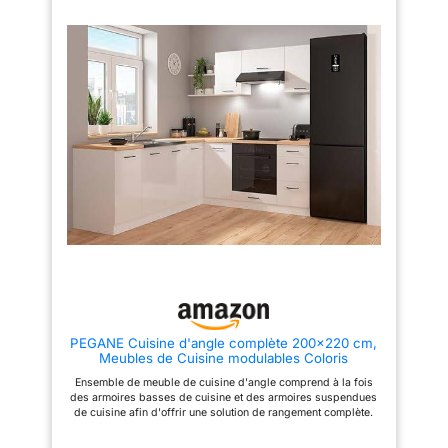
plan de travail est en
meubles bas : Profondeur 47 x
meubles bas : Profondeur 47 x
panneau de particules de
Hauteur 85,7 cm Dimension des
Hauteur 85,7 cm Dimension des
meubles hauts : Profondeur
meubles hauts : Profondeur
28 mm. CONTENU DE
30,5 x Hauteur 57,5 cm Couleur
30,5 x Hauteur 57,5 cm Couleur
LIVRAISON : bloc de
: Chêne bernstein Poids : 135 kg
: Gris graphite/Chêne bernstein
Accessoires : charnières
Poids : 135 kg Accessoires :
cuisine avec plan de
Hettich, poignée en plastique,
charnières Hettich, poignée en
travail, matériel de
glissières Plan de travail, évier
plastique, glissières Plan de
montage, instructions de
robinetterie , Appareils
travail, évier robinetterie ,
électroménagers non inclus
Appareils électroménagers non
montage (sauf indication
inclus
contraire, les appareils
électroménagers et les
décorations ne sont pas
compris dans la
livraison).
PEGANE Cuisine d'angle complète 200x220 cm,
Meubles de Cuisine modulables Coloris
Blanc/Craie Brillant, Plan de Travail Non Inclus
Ensemble de meuble de cuisine d'angle comprend à la fois
des armoires basses de cuisine et des armoires suspendues
de cuisine afin d'offrir une solution de rangement complète.
Les éléments de cet ensemble sont modulables, permettant de
créer des cuisines sur mesure et de l'adapter facilement à un