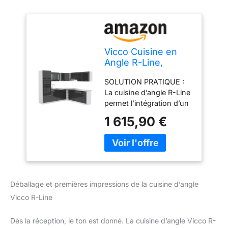
Vicco Cuisine en
Angle R-Line,
Anthracite
SOLUTION PRATIQUE :
Brillant/Blanc, 247 x
La cuisine d’angle R-Line
237 cm
permet l’intégration d’un
four et d’un micro-ondes
1 615,90 €
dans une colonne haute.
Des façades entièrement
intégrées pour lave-
vaisselle Vicco sont
disponibles en option.
CONFIGURATION
Déballage et premières impressions de la cuisine d’angle
FLEXIBLE : La cuisine en
Vicco R-Line
L avec 6 meubles bas et
8 meubles hauts peut
être agrandie et adaptée
Dès la réception, le ton est donné. La cuisine d’angle Vicco R-