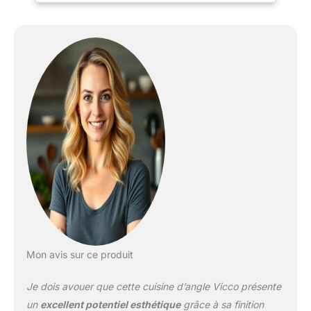
disponibles en option.
CONFIGURATION
FLEXIBLE : La cuisine en
L avec 6 meubles bas et
8 meubles hauts peut
être agrandie et adaptée
individuellement. Les
pieds réglables en
hauteur offrent une
flexibilité supplémentaire.
DIMENSIONS : La cuisine
d’angle a une largeur de
247x237 cm et une
profondeur de 60 cm.
Les meubles bas ont une
profondeur de 46 cm.
Niche pour four :
Mon avis sur ce produit
56,8x59,4x55 cm. Niche
pour micro-ondes :
Je dois avouer que cette cuisine d’angle Vicco présente
56,8x45x55 cm.
MATÉRIAU : Les façades
un
excellent potentiel esthétique
grâce à sa finition