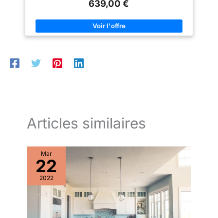
639,00 €
angle gauche ou droit, selon vos besoins et la configuration de
votre pièce. Dimension des meubles bas : Profondeur 47 x
Hauteur 85,7 cm Dimension des meubles hauts : Profondeur
30,5 x Hauteur 57,5 cm Couleur : Blanc/Craie brillant Poids :
135 kg Accessoires : charnières Hettich, poignée en plastique,
glissières Plan de travail, évier robinetterie , Appareils
électroménagers non inclus
Articles similaires
Mar
22
2022