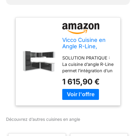
Vicco Cuisine en
Angle R-Line,
Anthracite
SOLUTION PRATIQUE :
Brillant/Blanc, 247 x
La cuisine d’angle R-Line
237 cm
permet l’intégration d’un
four et d’un micro-ondes
1 615,90 €
dans une colonne haute.
Des façades entièrement
intégrées pour lave-
vaisselle Vicco sont
disponibles en option.
CONFIGURATION
Découvrez d’autres cuisines en angle
FLEXIBLE : La cuisine en
L avec 6 meubles bas et
8 meubles hauts peut