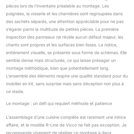
pièces lors de l’inventaire préalable au montage. Les
28 mm. CONTENU DE
LIVRAISON : bloc de
poignées, la visserie et les charnières sont regroupées dans
cuisine avec plan de
des sachets séparés, une attention appréciable pour ne pas
travail, matériel de
s’égarer parmi la multitude de petites pièces. La première
montage, instructions de
inspection des panneaux ne révèle aucun défaut majeur, les
montage (sauf indication
contraire, les appareils
chants sont propres et les surfaces bien lisses. La notice,
électroménagers et les
entièrement visuelle, se présente sous forme de schémas. Elle
décorations ne sont pas
semble dense mais structurée, ce qui laisse présager un
compris dans la
montage méthodique, bien que potentiellement long.
livraison).
L’ensemble des éléments respire une qualité standard pour du
mobilier en kit, sans surprise mais sans déception non plus à
ce stade.
Le montage : un défi qui requiert méthode et patience
L’assemblage d’une cuisine complète est rarement une mince
affaire, et le modèle R-Line de Vicco ne fait pas exception. Je
recommande vivement de réaliser ce montage à deux