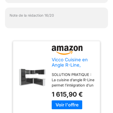
Note de la rédaction 16/20
Vicco Cuisine en
Angle R-Line,
Anthracite
SOLUTION PRATIQUE :
Brillant/Blanc, 247 x
La cuisine d’angle R-Line
237 cm
permet l’intégration d’un
four et d’un micro-ondes
1 615,90 €
dans une colonne haute.
Des façades entièrement
intégrées pour lave-
vaisselle Vicco sont