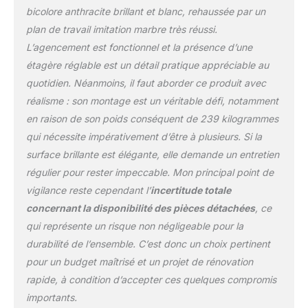
et le corps de la cuisine
bicolore anthracite brillant et blanc, rehaussée par un
sont fabriqués en
plan de travail imitation marbre très réussi.
panneau de particules de
L’agencement est fonctionnel et la présence d’une
16 mm avec revêtement
en résine mélaminée. Le
étagère réglable est un détail pratique appréciable au
plan de travail est en
quotidien. Néanmoins, il faut aborder ce produit avec
panneau de particules de
réalisme : son montage est un véritable défi, notamment
28 mm. CONTENU DE
en raison de son poids conséquent de 239 kilogrammes
LIVRAISON : bloc de
cuisine avec plan de
qui nécessite impérativement d’être à plusieurs. Si la
travail, matériel de
surface brillante est élégante, elle demande un entretien
montage, instructions de
régulier pour rester impeccable. Mon principal point de
montage (sauf indication
vigilance reste cependant l’
incertitude totale
contraire, les appareils
électroménagers et les
concernant la disponibilité des pièces détachées
, ce
décorations ne sont pas
qui représente un risque non négligeable pour la
compris dans la
durabilité de l’ensemble. C’est donc un choix pertinent
livraison).
pour un budget maîtrisé et un projet de rénovation
rapide, à condition d’accepter ces quelques compromis
importants.