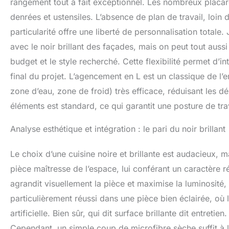
rangement tout à fait exceptionnel. Les nombreux placard
denrées et ustensiles. L’absence de plan de travail, loin d
particularité offre une liberté de personnalisation totale.
avec le noir brillant des façades, mais on peut tout aussi
budget et le style recherché. Cette flexibilité permet d’int
final du projet. L’agencement en L est un classique de l’e
zone d’eau, zone de froid) très efficace, réduisant les d
éléments est standard, ce qui garantit une posture de trav
Analyse esthétique et intégration : le pari du noir brillant
Le choix d’une cuisine noire et brillante est audacieux, ma
pièce maîtresse de l’espace, lui conférant un caractère 
agrandit visuellement la pièce et maximise la luminosité
particulièrement réussi dans une pièce bien éclairée, où l
artificielle. Bien sûr, qui dit surface brillante dit entret
Cependant, un simple coup de microfibre sèche suffit à les