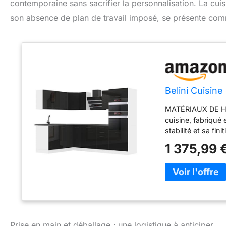
contemporaine sans sacrifier la personnalisation. La cuis
son absence de plan de travail imposé, se présente com
Belini Cuisine
MATÉRIAUX DE HA
cuisine, fabriqué
stabilité et sa f
peuvent être comb
1 375,99 
montage, matériel 
configuration. S
modernes de la ga
Close, assurent u
Soft-Close et des
cycles pour une
ORGANISATION – O
Prise en main et déballage : une logistique à anticiper
pour une visibilit