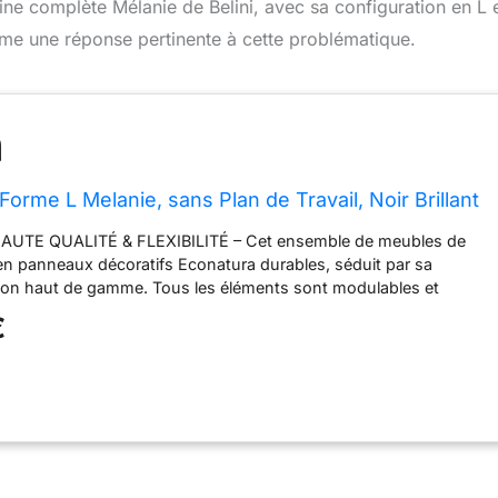
ine complète Mélanie de Belini, avec sa configuration en L 
me une réponse pertinente à cette problématique.
 Forme L Melanie, sans Plan de Travail, Noir Brillant
UTE QUALITÉ & FLEXIBILITÉ – Cet ensemble de meubles de
 en panneaux décoratifs Econatura durables, séduit par sa
inition haut de gamme. Tous les éléments sont modulables et
inés et positionnés individuellement. Inclus : notice de
€
d’installation ainsi que plans de travail personnalisables selon la
YSTÈME NEXUS SILENT & CONFORT – Les tiroirs métalliques
mme Nexus en finition graphite, dotés de la technologie Soft-
ne fermeture douce et silencieuse. Complétés par des charnières
 vérins à gaz pour portes et abattants. Testés jusqu’à 60 000
 durabilité maximale. SYSTÈME NEXUS RANGE-COUVERTS &
rganisation intégrée des couverts en polymère ABS robuste
é optimale et une utilisation efficace de l’espace. Design