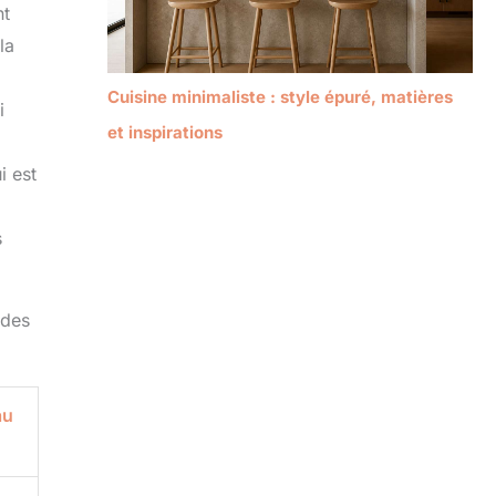
nt
la
Cuisine minimaliste : style épuré, matières
i
et inspirations
i est
s
 des
au