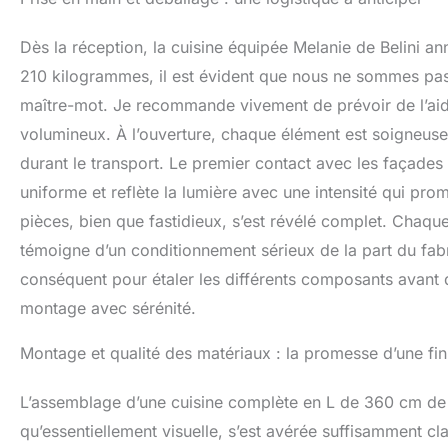
ergonomique pour 
SYSTÈME DE PRO
Dès la réception, la cuisine équipée Melanie de Belini an
polymère ABS rési
210 kilogrammes, il est évident que nous ne sommes pas 
rayures, les choc
maître-mot. Je recommande vivement de prévoir de l’aid
de vie des meubl
ALUMINIUM & DES
volumineux. À l’ouverture, chaque élément est soigneuse
revêtement galva
durant le transport. Le premier contact avec les façades en 
pieds réglables e
stabilité optimale.
uniforme et reflète la lumière avec une intensité qui pro
pièces, bien que fastidieux, s’est révélé complet. Chaqu
témoigne d’un conditionnement sérieux de la part du fabr
conséquent pour étaler les différents composants avant
montage avec sérénité.
Montage et qualité des matériaux : la promesse d’une fin
L’assemblage d’une cuisine complète en L de 360 cm de l
qu’essentiellement visuelle, s’est avérée suffisamment c