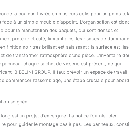
un usage confortable et une organisation parfaite au quotidien.
TECTION NEXUS PRO++ & LONGÉVITÉ – Les chants en
nonce la couleur. Livrée en plusieurs colis pour un poids tot
stants protègent toutes les arêtes et surfaces contre les
face à un simple meuble d’appoint. L’organisation est donc
s et l’usure. Le système PRO+ prolonge significativement la durée
e pour la manutention des paquets, qui sont denses et
es de cuisine et garantit une qualité durable. SYSTÈME NEXUS
IGN – Poignées haut de gamme en aluminium brossé avec
ment protégé et calé, limitant ainsi les risques de dommag
nique pour une grande résistance et un design moderne. Les
finition noir très brillant est saisissant : la surface est liss
n hauteur compensent les irrégularités du sol et assurent une
met de transformer l’atmosphère d’une pièce. L’inventaire de
e panneau, chaque sachet de visserie est présent, ce qui
icant, B BELINI GROUP. Il faut prévoir un espace de travail
 de commencer l’assemblage, une étape cruciale pour abord
ition soignée
ong est un projet d’envergure. La notice fournie, bien
laire pour guider le montage pas à pas. Les panneaux, const