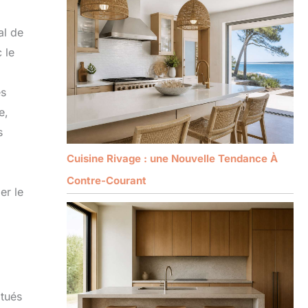
al de
 le
es
e,
s
Cuisine Rivage : une Nouvelle Tendance À
Contre-Courant
er le
itués