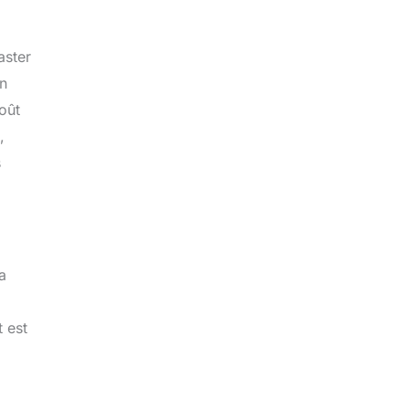
aster
on
coût
,
s
a
 est