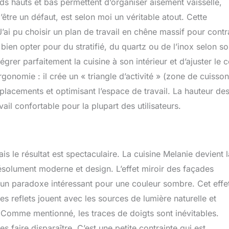
s hauts et bas permettent d’organiser aisément vaisselle,
’être un défaut, est selon moi un véritable atout. Cette
 J’ai pu choisir un plan de travail en chêne massif pour contr
 bien opter pour du stratifié, du quartz ou de l’inox selon s
égrer parfaitement la cuisine à son intérieur et d’ajuster le 
rgonomie : il crée un « triangle d’activité » (zone de cuisson
éplacements et optimisant l’espace de travail. La hauteur de
ail confortable pour la plupart des utilisateurs.
is le résultat est spectaculaire. La cuisine Melanie devient l
résolument moderne et design. L’effet miroir des façades
, un paradoxe intéressant pour une couleur sombre. Cet effet
es reflets jouent avec les sources de lumière naturelle et
ien. Comme mentionné, les traces de doigts sont inévitables.
 faire disparaître. C’est une petite contrainte qui est