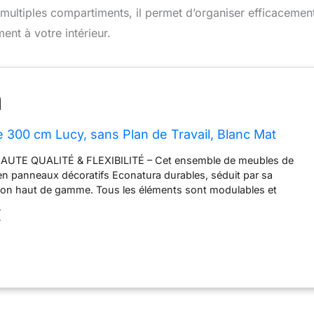
 multiples compartiments, il permet d’organiser efficacemen
ent à votre intérieur.
e 300 cm Lucy, sans Plan de Travail, Blanc Mat
UTE QUALITÉ & FLEXIBILITÉ – Cet ensemble de meubles de
 en panneaux décoratifs Econatura durables, séduit par sa
inition haut de gamme. Tous les éléments sont modulables et
inés et positionnés individuellement. Inclus : notice de
€
d’installation ainsi que plans de travail personnalisables selon la
YSTÈME NEXUS SILENT & CONFORT – Les tiroirs métalliques
mme Nexus en finition graphite, dotés de la technologie Soft-
ne fermeture douce et silencieuse. Complétés par des charnières
 vérins à gaz pour portes et abattants. Testés jusqu’à 60 000
 durabilité maximale. SYSTÈME NEXUS RANGE-COUVERTS &
rganisation intégrée des couverts en polymère ABS robuste