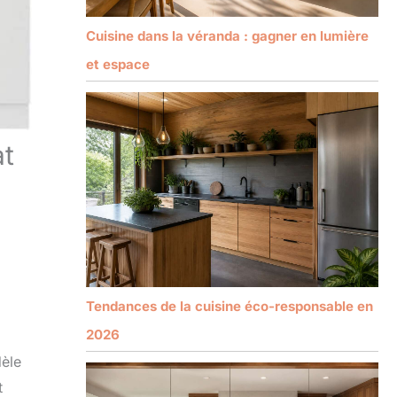
Cuisine dans la véranda : gagner en lumière
et espace
at
Tendances de la cuisine éco-responsable en
2026
dèle
t