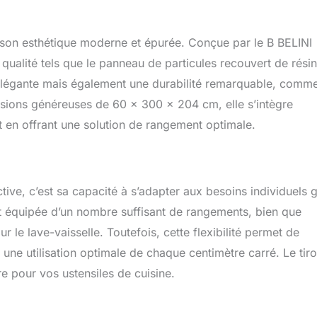
é optimale et une utilisation efficace de l’espace. Design
un usage confortable et une organisation parfaite au quotidien.
TECTION NEXUS PRO++ & LONGÉVITÉ – Les chants en
 son esthétique moderne et épurée. Conçue par le B BELINI
stants protègent toutes les arêtes et surfaces contre les
 qualité tels que le panneau de particules recouvert de rési
s et l’usure. Le système PRO+ prolonge significativement la durée
élégante mais également une durabilité remarquable, comm
es de cuisine et garantit une qualité durable. SYSTÈME NEXUS
IGN – Poignées haut de gamme en aluminium brossé avec
ensions généreuses de 60 x 300 x 204 cm, elle s’intègre
nique pour une grande résistance et un design moderne. Les
 en offrant une solution de rangement optimale.
n hauteur compensent les irrégularités du sol et assurent une
ctive, c’est sa capacité à s’adapter aux besoins individuels 
est équipée d’un nombre suffisant de rangements, bien que
r le lave-vaisselle. Toutefois, cette flexibilité permet de
 une utilisation optimale de chaque centimètre carré. Le tiro
e pour vos ustensiles de cuisine.