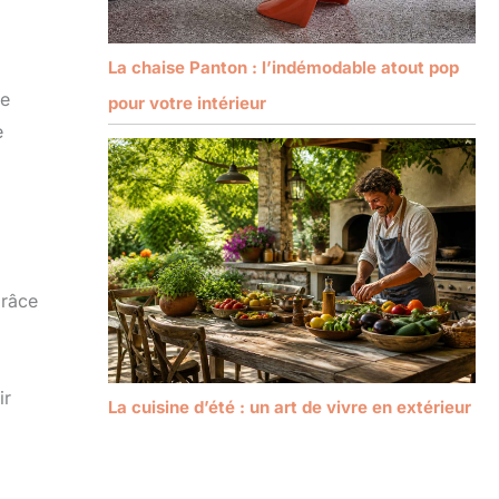
La chaise Panton : l’indémodable atout pop
ne
pour votre intérieur
e
grâce
ir
La cuisine d’été : un art de vivre en extérieur