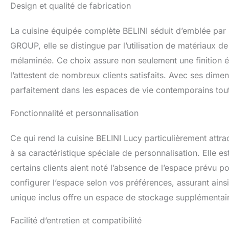
Design et qualité de fabrication
pour une visibilit
ergonomique pour 
SYSTÈME DE PRO
La cuisine équipée complète BELINI séduit d’emblée par
polymère ABS rési
GROUP, elle se distingue par l’utilisation de matériaux de
rayures, les choc
mélaminée. Ce choix assure non seulement une finition 
de vie des meubl
ALUMINIUM & DES
l’attestent de nombreux clients satisfaits. Avec ses dim
revêtement galva
parfaitement dans les espaces de vie contemporains tout
pieds réglables e
stabilité optimale.
Fonctionnalité et personnalisation
Ce qui rend la cuisine BELINI Lucy particulièrement attra
à sa caractéristique spéciale de personnalisation. Elle 
certains clients aient noté l’absence de l’espace prévu pou
configurer l’espace selon vos préférences, assurant ainsi
unique inclus offre un espace de stockage supplémentair
Facilité d’entretien et compatibilité