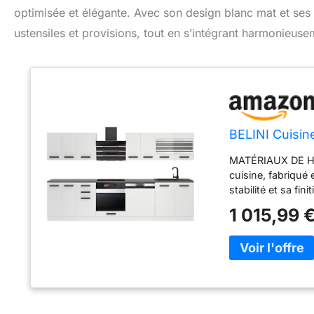
optimisée et élégante. Avec son design blanc mat et ses
ustensiles et provisions, tout en s’intégrant harmonieusem
BELINI Cuisin
MATÉRIAUX DE HA
cuisine, fabriqué
stabilité et sa f
peuvent être comb
1 015,99 
montage, matériel 
configuration. S
modernes de la ga
Close, assurent u
Soft-Close et des
cycles pour une
ORGANISATION – O