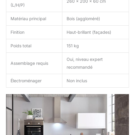
260 x 200 x 60 cm
(L/H/P)
Matériau principal
Bois (aggloméré)
Finition
Haut-brillant (façades)
Poids total
151 kg
Oui, niveau expert
Assemblage requis
recommandé
Électroménager
Non inclus