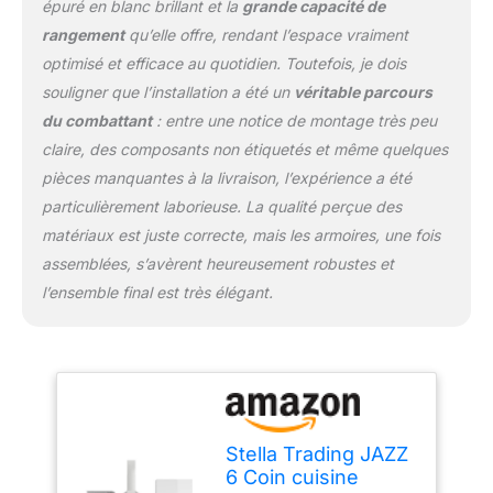
épuré en blanc brillant et la
grande capacité de
facilité. Montage facile :
la cuisine est rapide à
rangement
qu’elle offre, rendant l’espace vraiment
monter grâce aux
optimisé et efficace au quotidien. Toutefois, je dois
instructions détaillées
souligner que l’installation a été un
véritable parcours
(français non garanti) et
du combattant
: entre une notice de montage très peu
convient donc aux
débutants. Matériel de
claire, des composants non étiquetés et même quelques
montage inclus.
pièces manquantes à la livraison, l’expérience a été
Dimensions totales : 260
particulièrement laborieuse. La qualité perçue des
x 200 x 60 cm (l x H x
matériaux est juste correcte, mais les armoires, une fois
P). STELLA TRADING Le
mobilier est notre
assemblées, s’avèrent heureusement robustes et
passion. Nous sommes
l’ensemble final est très élégant.
synonymes de qualité
supérieure et c'est
pourquoi nous
travaillons uniquement
avec des fournisseurs
soigneusement
sélectionnés et
Stella Trading JAZZ
renommés. Ce produit
6 Coin cuisine
est livré en plusieurs