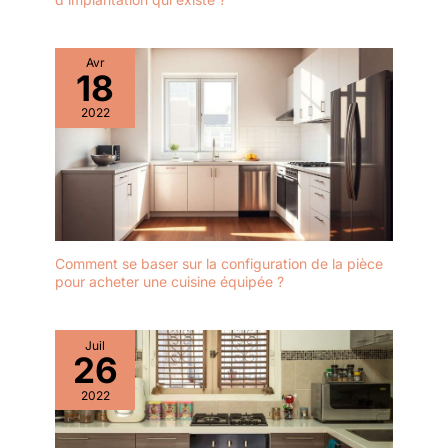
Avr
18
2022
Comment se baser sur la configuration de la pièce
pour acheter une cuisine équipée ?
Juil
26
2022