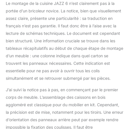
soigneusement
Le montage de la cuisine JAZZ 6 n’est clairement pas à la
sélectionnés et
portée d’un bricoleur novice. La notice, bien que visuellement
renommés. Ce produit
assez claire, présente une particularité : sa traduction en
est livré en plusieurs
français n’est pas garantie. Il faut donc être à l’aise avec la
colis. Ils peuvent être
livrés à différents
lecture de schémas techniques. Le document est cependant
moments
bien structuré. Une information cruciale se trouve dans les
tableaux récapitulatifs au début de chaque étape de montage
d’un meuble : une colonne indique dans quel carton se
trouvent les panneaux nécessaires. Cette indication est
essentielle pour ne pas avoir à ouvrir tous les colis
simultanément et se retrouver submergé par les pièces.
J’ai suivi la notice pas à pas, en commençant par le premier
corps de meuble. L’assemblage des caissons en bois
aggloméré est classique pour du mobilier en kit. Cependant,
la précision est de mise, notamment pour les tiroirs. Une erreur
d’orientation des panneaux arrière peut par exemple rendre
impossible la fixation des coulisses. Il faut être