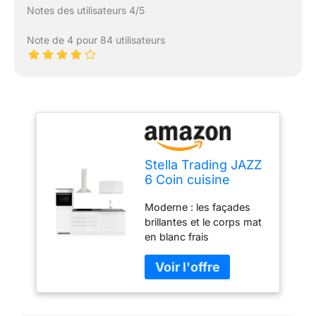
Notes des utilisateurs 4/5
Note de 4 pour 84 utilisateurs
Stella Trading JAZZ
6 Coin cuisine
moderne sans
Moderne : les façades
électroménager en
brillantes et le corps mat
blanc brillant -
en blanc frais
Cuisine intégrée
s'harmonisent
spacieuse avec
parfaitement avec le plan
beaucoup de place
de travail en gris pierre
et de rangement -
foncé. Les poignées
260 x 200 x 60 cm
argentées complètent
(L/H/P).