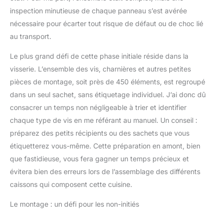
agréable sans avoir à se
inspection minutieuse de chaque panneau s’est avérée
pencher. Le nettoyage de
nécessaire pour écarter tout risque de défaut ou de choc lié
l'appareil est également
au transport.
facilité. Montage facile :
la cuisine est rapide à
Le plus grand défi de cette phase initiale réside dans la
monter grâce aux
visserie. L’ensemble des vis, charnières et autres petites
instructions détaillées
(français non garanti) et
pièces de montage, soit près de 450 éléments, est regroupé
convient donc aux
dans un seul sachet, sans étiquetage individuel. J’ai donc dû
débutants. Matériel de
consacrer un temps non négligeable à trier et identifier
montage inclus.
chaque type de vis en me référant au manuel. Un conseil :
Dimensions totales : 260
x 200 x 60 cm (l x H x
préparez des petits récipients ou des sachets que vous
P). STELLA TRADING Le
étiquetterez vous-même. Cette préparation en amont, bien
mobilier est notre
que fastidieuse, vous fera gagner un temps précieux et
passion. Nous sommes
évitera bien des erreurs lors de l’assemblage des différents
synonymes de qualité
caissons qui composent cette cuisine.
supérieure et c'est
pourquoi nous
Le montage : un défi pour les non-initiés
travaillons uniquement
avec des fournisseurs