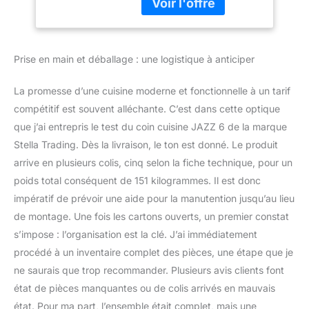
parfaitement avec le plan
beaucoup de place
de travail en gris pierre
et de rangement -
foncé. Les poignées
260 x 200 x 60 cm
argentées complètent
(L/H/P).
Prise en main et déballage : une logistique à anticiper
parfaitement l'ensemble.
Beaucoup d'espace - La
cuisine offre un espace
La promesse d’une cuisine moderne et fonctionnelle à un tarif
généreux pour vos
compétitif est souvent alléchante. C’est dans cette optique
ustensiles de cuisine.
que j’ai entrepris le test du coin cuisine JAZZ 6 de la marque
L'îlot de cuisine séparé
Stella Trading. Dès la livraison, le ton est donné. Le produit
crée un espace de
rangement
arrive en plusieurs colis, cinq selon la fiche technique, pour un
supplémentaire et
poids total conséquent de 151 kilogrammes. Il est donc
comprend un
impératif de prévoir une aide pour la manutention jusqu’au lieu
compartiment de
de montage. Une fois les cartons ouverts, un premier constat
rangement ouvert en
plus du plan de travail.
s’impose : l’organisation est la clé. J’ai immédiatement
Bien pensé : l'armoire de
procédé à un inventaire complet des pièces, une étape que je
conversion pour le four à
ne saurais que trop recommander. Plusieurs avis clients font
hauteur de poitrine est le
état de pièces manquantes ou de colis arrivés en mauvais
point fort et permet un
état. Pour ma part, l’ensemble était complet, mais une
plaisir de cuisson