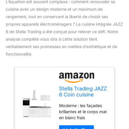
L’équation est souvent complexe : comment renouveler sa
cuisine avec un design moderne et un maximum de
rangement, tout en conservant la liberté de choisir ses
propres appareils électroménagers ? La cuisine intégrée JAZZ
6 de Stella Trading a été conçue pour relever ce défi. Notre
analyse complète vous dira si cette solution tient
véritablement ses promesses en matière d’esthétique et de
fonctionnalité.
Stella Trading JAZZ
6 Coin cuisine
moderne sans
Moderne : les façades
électroménager en
brillantes et le corps mat
blanc brillant -
en blanc frais
Cuisine intégrée
s'harmonisent
spacieuse avec