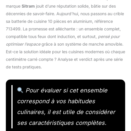
marque
Sitram
jouit d’une réputation solide, bâtie sur des
décennies de savoir-faire. Aujourd’hui, nous passons au crible
sa batterie de cuisine 10 pièces en aluminium, référence
713499. La promesse est alléchante : un ensemble complet,
compatible tous feux dont induction, et surtout,
pensé pour
optimiser l’espace
grâce à son système de manche amovible.
Est-ce la solution idéale pour les cuisines modernes où chaque
centimètre carré compte ? Analyse et verdict après une série
de tests pratiques.
Pour évaluer si cet ensemble
correspond à vos habitudes
culinaires, il est utile de considérer
ses caractéristiques complètes.