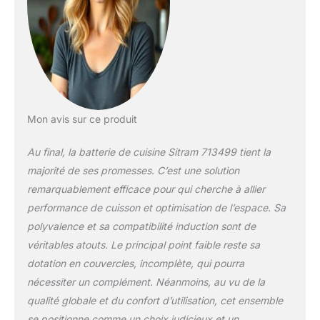
gaz, plaques
électriques et
vitrocéramique.
Compatible au four
(180°maximum),
compatible lave-
vaisselle, compatible
réfrigérateur. Grâce à
Mon avis sur ce produit
sa poignée
SITRAMOVIBLE en
Au final, la batterie de cuisine Sitram 713499 tient la
plastique thermo
majorité de ses promesses. C’est une solution
résistant clipsable et
remarquablement efficace pour qui cherche à allier
déclipsable à l'envie,
gagnez de la place,
performance de cuisson et optimisation de l’espace. Sa
gagnez de la
polyvalence et sa compatibilité induction sont de
praticité, gagnez de
véritables atouts. Le principal point faible reste sa
l'agilité en cuisine.
dotation en couvercles, incomplète, qui pourra
Devenu
nécessiter un complément. Néanmoins, au vu de la
incontournable de
l'équipement des
qualité globale et du confort d’utilisation, cet ensemble
foyers français
se positionne comme un choix judicieux et un