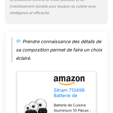
SITRAM a marqué
investissement durable pour équiper sa cuisine avec
plusieurs générations
intelligence et efficacité.
avec son célèbre
slogan "Si vous ne
prenez pas une
SITRAM, vous
risquez de prendre
une gamelle !"
Prendre connaissance des détails de
sa composition permet de faire un choix
éclairé.
Sitram 713499
Batterie de
Cuisine
Batterie de Cuisine
Aluminium 10
Aluminium 10 Pièces :
Pièces : 3 Poêles