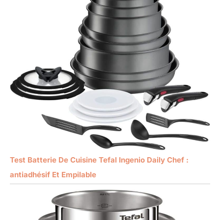
Test Batterie De Cuisine Tefal Ingenio Daily Chef :
antiadhésif Et Empilable