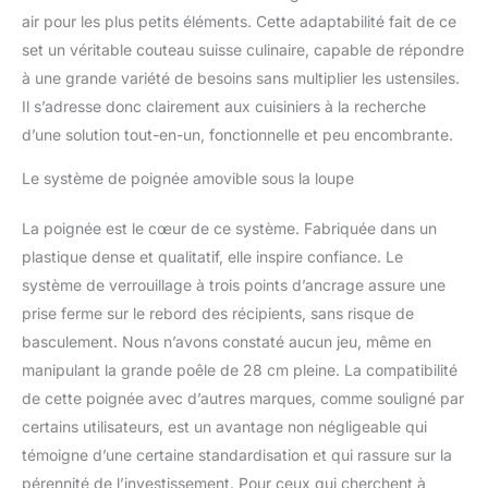
gagnez de l'agilité en
air pour les plus petits éléments. Cette adaptabilité fait de ce
cuisine. Devenu
incontournable de
set un véritable couteau suisse culinaire, capable de répondre
l'équipement des
à une grande variété de besoins sans multiplier les ustensiles.
foyers français SITRAM
Il s’adresse donc clairement aux cuisiniers à la recherche
a marqué plusieurs
d’une solution tout-en-un, fonctionnelle et peu encombrante.
générations avec son
célèbre slogan "Si vous
Le système de poignée amovible sous la loupe
ne prenez pas une
SITRAM, vous risquez
La poignée est le cœur de ce système. Fabriquée dans un
de prendre une gamelle
!"
plastique dense et qualitatif, elle inspire confiance. Le
système de verrouillage à trois points d’ancrage assure une
prise ferme sur le rebord des récipients, sans risque de
basculement. Nous n’avons constaté aucun jeu, même en
manipulant la grande poêle de 28 cm pleine. La compatibilité
de cette poignée avec d’autres marques, comme souligné par
certains utilisateurs, est un avantage non négligeable qui
témoigne d’une certaine standardisation et qui rassure sur la
pérennité de l’investissement. Pour ceux qui cherchent à