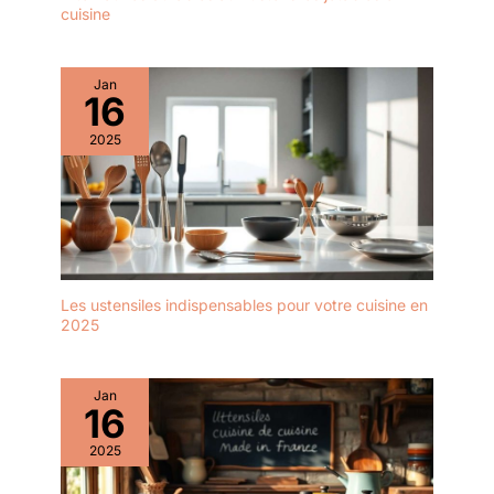
cuisine
Jan
16
2025
Les ustensiles indispensables pour votre cuisine en
2025
Jan
16
2025