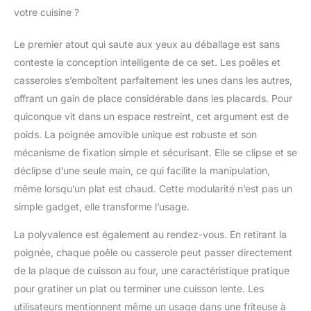
Xylan sans PFOA est
votre cuisine ?
idéal pour une cuisson
plus saine et un
Le premier atout qui saute aux yeux au déballage est sans
nettoyage facile. Ces
conteste la conception intelligente de ce set. Les poêles et
ustensiles sont certifiés
tous types de feux :
casseroles s’emboîtent parfaitement les unes dans les autres,
induction, gaz, plaques
offrant un gain de place considérable dans les placards. Pour
électriques et
quiconque vit dans un espace restreint, cet argument est de
vitrocéramique.
poids. La poignée amovible unique est robuste et son
Compatible au four
(180°maximum),
mécanisme de fixation simple et sécurisant. Elle se clipse et se
compatible lave-
déclipse d’une seule main, ce qui facilite la manipulation,
vaisselle, compatible
même lorsqu’un plat est chaud. Cette modularité n’est pas un
réfrigérateur. Grâce à
simple gadget, elle transforme l’usage.
sa poignée
SITRAMOVIBLE en
La polyvalence est également au rendez-vous. En retirant la
plastique thermo
poignée, chaque poêle ou casserole peut passer directement
résistant clipsable et
déclipsable à l'envie,
de la plaque de cuisson au four, une caractéristique pratique
gagnez de la place,
pour gratiner un plat ou terminer une cuisson lente. Les
gagnez de la praticité,
utilisateurs mentionnent même un usage dans une friteuse à