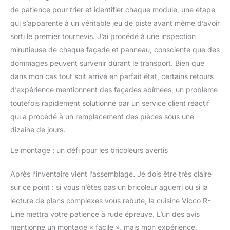
mélaminée. Le plan de
de patience pour trier et identifier chaque module, une étape
travail est en panneau de
qui s’apparente à un véritable jeu de piste avant même d’avoir
particules de 28 mm.
sorti le premier tournevis. J’ai procédé à une inspection
CONTENU DE
minutieuse de chaque façade et panneau, consciente que des
LIVRAISON : bloc de
cuisine avec plan de
dommages peuvent survenir durant le transport. Bien que
travail, matériel de
dans mon cas tout soit arrivé en parfait état, certains retours
montage, instructions de
d’expérience mentionnent des façades abîmées, un problème
montage (sauf indication
toutefois rapidement solutionné par un service client réactif
contraire, les appareils
qui a procédé à un remplacement des pièces sous une
électroménagers et les
décorations ne sont pas
dizaine de jours.
compris dans la
livraison).
Le montage : un défi pour les bricoleurs avertis
Après l’inventaire vient l’assemblage. Je dois être très claire
sur ce point : si vous n’êtes pas un bricoleur aguerri ou si la
lecture de plans complexes vous rebute, la cuisine Vicco R-
Line mettra votre patience à rude épreuve. L’un des avis
mentionne un montage « facile », mais mon expérience,