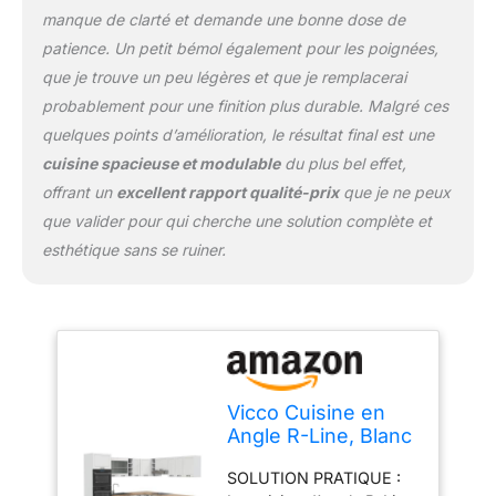
travail est en panneau de
manque de clarté et demande une bonne dose de
particules de 28 mm.
patience. Un petit bémol également pour les poignées,
CONTENU DE
LIVRAISON : bloc de
que je trouve un peu légères et que je remplacerai
cuisine avec plan de
probablement pour une finition plus durable. Malgré ces
travail, matériel de
quelques points d’amélioration, le résultat final est une
montage, instructions de
cuisine spacieuse et modulable
du plus bel effet,
montage (sauf indication
contraire, les appareils
offrant un
excellent rapport qualité-prix
que je ne peux
électroménagers et les
que valider pour qui cherche une solution complète et
décorations ne sont pas
esthétique sans se ruiner.
compris dans la
livraison).
Vicco Cuisine en
Angle R-Line, Blanc
Campagne/Blanc,
SOLUTION PRATIQUE :
247 x 237 cm