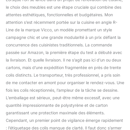
8 meubles hauts peut
être agrandie et adaptée
le choix des meubles est une étape cruciale qui combine des
individuellement. Les
attentes esthétiques, fonctionnelles et budgétaires. Mon
pieds réglables en
attention s’est récemment portée sur la cuisine en angle R-
hauteur offrent une
Line de la marque Vicco, un modèle promettant un style
flexibilité supplémentaire.
campagne chic et une grande modularité à un prix défiant la
DIMENSIONS : La cuisine
d’angle a une largeur de
concurrence des cuisinistes traditionnels. La commande
247x237 cm et une
passée sur Amazon, la première étape du test a débuté avec
profondeur de 60 cm.
la livraison. Et quelle livraison. Il ne s’agit pas ici d’un ou deux
Les meubles bas ont une
cartons, mais d’une expédition fragmentée en près de trente
profondeur de 46 cm.
Niche pour four :
colis distincts. Le transporteur, très professionnel, a pris soin
56,8x59,4x55 cm. Niche
de me contacter en amont pour organiser le rendez-vous. Une
pour micro-ondes :
fois les colis réceptionnés, l’ampleur de la tâche se dessine.
56,8x45x55 cm.
L’emballage est sérieux, peut-être même excessif, avec une
MATÉRIAU : Les façades
de la cuisine sont en
quantité impressionnante de polystyrène et de carton
MDF. Le corps est
garantissant une protection maximale des éléments.
fabriqué en panneau de
Cependant, un premier point de vigilance émerge rapidement
particules de 16 mm avec
: l’étiquetage des colis manque de clarté. Il faut donc s’armer
revêtement en résine