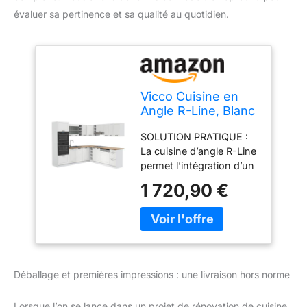
évaluer sa pertinence et sa qualité au quotidien.
Vicco Cuisine en
Angle R-Line, Blanc
Campagne/Blanc,
SOLUTION PRATIQUE :
247 x 237 cm
La cuisine d’angle R-Line
permet l’intégration d’un
four et d’un micro-ondes
1 720,90 €
dans une colonne haute.
Des façades entièrement
intégrées pour lave-
vaisselle Vicco sont
disponibles en option.
CONFIGURATION
Déballage et premières impressions : une livraison hors norme
FLEXIBLE : La cuisine en
L avec 6 meubles bas et
Lorsque l’on se lance dans un projet de rénovation de cuisine,