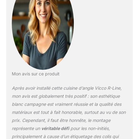
individuellement. Les
pieds réglables en
hauteur offrent une
flexibilité supplémentaire.
DIMENSIONS : La cuisine
d’angle a une largeur de
247x237 cm et une
profondeur de 60 cm.
Les meubles bas ont une
profondeur de 46 cm.
Niche pour four :
Mon avis sur ce produit
56,8x59,4x55 cm. Niche
pour micro-ondes :
Après avoir installé cette cuisine d’angle Vicco R-Line,
56,8x45x55 cm.
MATÉRIAU : Les façades
mon avis est globalement très positif : son esthétique
de la cuisine sont en
blanc campagne est vraiment réussie et la qualité des
MDF. Le corps est
matériaux est tout à fait honorable, surtout au vu de son
fabriqué en panneau de
prix. Cependant, il faut être honnête, le montage
particules de 16 mm avec
revêtement en résine
représente un
véritable défi
pour les non-initiés,
mélaminée. Le plan de
principalement à cause d’un étiquetage des colis qui