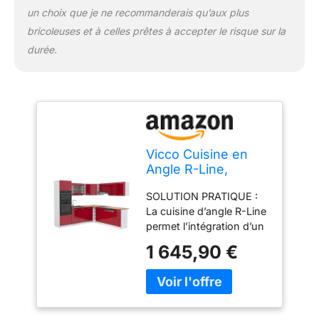
livraison).
un choix que je ne recommanderais qu’aux plus
bricoleuses et à celles prêtes à accepter le risque sur la
durée.
Vicco Cuisine en
Angle R-Line,
Rouge
SOLUTION PRATIQUE :
Brillant/Blanc, 247 x
La cuisine d’angle R-Line
237 cm
permet l’intégration d’un
four et d’un micro-ondes
1 645,90 €
dans une colonne haute.
Des façades entièrement
intégrées pour lave-
vaisselle Vicco sont
disponibles en option.