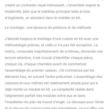
et le corps de la cuisine
créant un contraste visuel intéressant. L’ensemble respire la
sont fabriqués en
modernité, bien que le matériau principal reste le bois
panneau de particules de
16 mm avec revêtement
d’ingénierie, un standard dans le mobilier en kit.
en résine mélaminée. Le
Le montage : une épreuve de patience et de méthode
plan de travail est
fabriqué en panneau de
particules de 28 mm.
J’aborde toujours le montage d’une cuisine en kit avec une
CONTENU DE
méthodologie précise, et celle-ci n’a pas fait exception. La
LIVRAISON : bloc de
notice, composée majoritairement de schémas, demande une
cuisine avec plan de
lecture attentive. Il est crucial d’identifier chaque pièce,
travail, matériel de
montage, instructions de
chaque vis, chaque charnière avant de commencer
montage (sauf indication
l’assemblage du premier caisson. J’ai commencé par les
contraire, les appareils
éléments bas, en suivant l’ordre préconisé. L’assemblage des
électroménagers et les
caissons en eux-mêmes est relativement simple pour qui a
décorations ne sont pas
compris dans la
déjà monté un meuble en kit. La complexité réside dans
livraison).
l’alignement parfait des modules entre eux et dans
l’installation du plan de travail d’angle. La découpe pour l’évier
et la plaque de cuisson n’est pas pré-réalisée, ce qui offre une