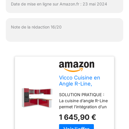
Date de mise en ligne sur Amazon.fr : 23 mai 2024
Note de la rédaction 16/20
Vicco Cuisine en
Angle R-Line,
Rouge
SOLUTION PRATIQUE :
Brillant/Blanc, 247 x
La cuisine d’angle R-Line
237 cm
permet l’intégration d’un
four et d’un micro-ondes
1 645,90 €
dans une colonne haute.
Des façades entièrement