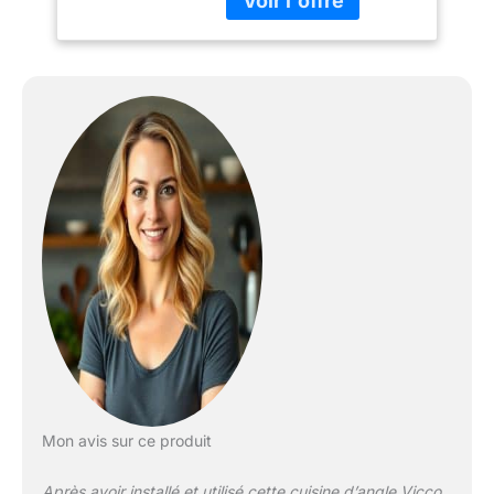
intégrées pour lave-
vaisselle Vicco sont
disponibles en option.
CONFIGURATION
FLEXIBLE : La cuisine en
L avec 6 meubles bas et
7 meubles hauts peut
être agrandie et adaptée
individuellement. Les
pieds réglables en
hauteur offrent une
flexibilité supplémentaire.
DIMENSIONS : La cuisine
d’angle a une largeur de
247x237 cm et une
profondeur de 46 cm.
Les meubles bas ont une
profondeur de 46 cm.
Niche pour four :
Mon avis sur ce produit
56,8x59,4x55 cm. Niche
pour micro-ondes :
Après avoir installé et utilisé cette cuisine d’angle Vicco
56,8x45x55 cm. La