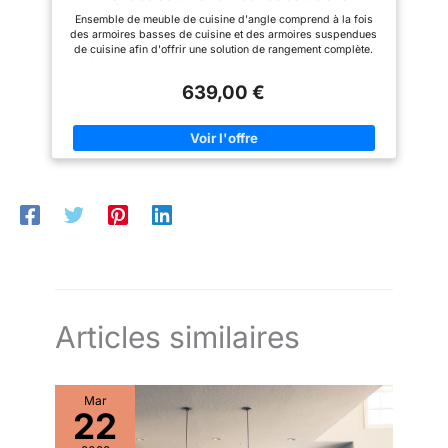
Blanc/Craie Brillant, Plan de Travail Non Inclus
Ensemble de meuble de cuisine d'angle comprend à la fois
des armoires basses de cuisine et des armoires suspendues
de cuisine afin d'offrir une solution de rangement complète.
Les éléments de cet ensemble sont modulables, permettant de
créer des cuisines sur mesure et de l'adapter facilement à un
639,00 €
angle gauche ou droit, selon vos besoins et la configuration de
votre pièce. Dimension des meubles bas : Profondeur 47 x
Hauteur 85,7 cm Dimension des meubles hauts : Profondeur
30,5 x Hauteur 57,5 cm Couleur : Blanc/Craie brillant Poids :
135 kg Accessoires : charnières Hettich, poignée en plastique,
glissières Plan de travail, évier robinetterie , Appareils
électroménagers non inclus
Articles similaires
Mar
22