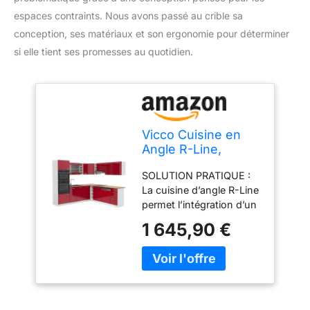
espaces contraints. Nous avons passé au crible sa
conception, ses matériaux et son ergonomie pour déterminer
si elle tient ses promesses au quotidien.
Vicco Cuisine en
Angle R-Line,
Rouge
SOLUTION PRATIQUE :
Brillant/Blanc, 247 x
La cuisine d’angle R-Line
237 cm
permet l’intégration d’un
four et d’un micro-ondes
1 645,90 €
dans une colonne haute.
Des façades entièrement
intégrées pour lave-
vaisselle Vicco sont
disponibles en option.
CONFIGURATION