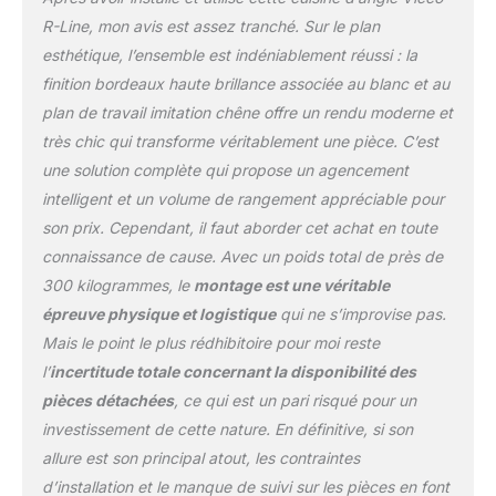
profondeur du plan de
R-Line, mon avis est assez tranché. Sur le plan
travail est de 60 cm.
esthétique, l’ensemble est indéniablement réussi : la
MATÉRIAU : Les façades
finition bordeaux haute brillance associée au blanc et au
et le corps de la cuisine
plan de travail imitation chêne offre un rendu moderne et
sont fabriqués en
panneau de particules de
très chic qui transforme véritablement une pièce. C’est
16 mm avec revêtement
une solution complète qui propose un agencement
en résine mélaminée. Le
intelligent et un volume de rangement appréciable pour
plan de travail est
son prix. Cependant, il faut aborder cet achat en toute
fabriqué en panneau de
particules de 28 mm.
connaissance de cause. Avec un poids total de près de
CONTENU DE
300 kilogrammes, le
montage est une véritable
LIVRAISON : bloc de
épreuve physique et logistique
qui ne s’improvise pas.
cuisine avec plan de
Mais le point le plus rédhibitoire pour moi reste
travail, matériel de
montage, instructions de
l’
incertitude totale concernant la disponibilité des
montage (sauf indication
pièces détachées
, ce qui est un pari risqué pour un
contraire, les appareils
investissement de cette nature. En définitive, si son
électroménagers et les
allure est son principal atout, les contraintes
décorations ne sont pas
d’installation et le manque de suivi sur les pièces en font
compris dans la