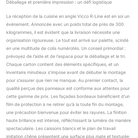
Déballage et première impression : un défi logistique
FLEXIBLE : La cuisine en
L avec 6 meubles bas et
La réception de la cuisine en angle Vicco R-Line est en soi un
7 meubles hauts peut
être agrandie et adaptée
événement. Annoncée avec un poids total de près de 300
individuellement. Les
kilogrammes, il est évident que la livraison nécessite une
pieds réglables en
organisation rigoureuse. Le tout est arrivé sur palette, scindé
hauteur offrent une
en une multitude de colis numérotés. Un conseil primordial :
flexibilité supplémentaire.
prévoyez de l’aide et de l’espace pour le déballage et le tri.
DIMENSIONS : La cuisine
d’angle a une largeur de
Chaque carton contient des éléments spécifiques, et un
247x237 cm et une
inventaire minutieux s’impose avant de débuter le montage
profondeur de 46 cm.
pour s’assurer que rien ne manque. Au premier contact, la
Les meubles bas ont une
qualité perçue des panneaux est conforme aux attentes pour
profondeur de 46 cm.
Niche pour four :
cette gamme de prix. Les façades bordeaux bénéficient d’un
56,8x59,4x55 cm. Niche
film de protection à ne retirer qu’à la toute fin du montage,
pour micro-ondes :
une précaution bienvenue pour éviter les rayures. La finition
56,8x45x55 cm. La
haute brillance est intense, réfléchissant la lumière de manière
profondeur du plan de
travail est de 60 cm.
spectaculaire. Les caissons blancs et le plan de travail
MATÉRIAU : Les façades
imitation chêne présentent une surface plus mate et texturée,