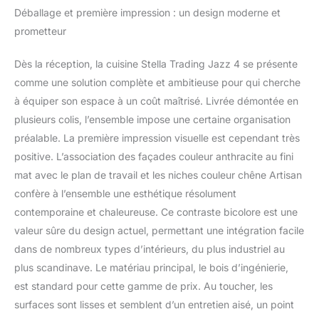
200 x 60 cm
Déballage et première impression : un design moderne et
Beaucoup d'espace -
(L/H/P)
Cette kitchenette offre
prometteur
une variété d'options de
rangement intelligentes.
Dès la réception, la cuisine Stella Trading Jazz 4 se présente
Compartiments spacieux
comme une solution complète et ambitieuse pour qui cherche
pour ranger vos
à équiper son espace à un coût maîtrisé. Livrée démontée en
ustensiles de cuisine et
vos fournitures de
plusieurs colis, l’ensemble impose une certaine organisation
manière ordonnée.
préalable. La première impression visuelle est cependant très
Extensible - Cette
positive. L’association des façades couleur anthracite au fini
cuisine peut être
mat avec le plan de travail et les niches couleur chêne Artisan
agrandie selon vos
besoins spatiaux avec
confère à l’ensemble une esthétique résolument
des armoires
contemporaine et chaleureuse. Ce contraste bicolore est une
suspendues, des
valeur sûre du design actuel, permettant une intégration facile
armoires inférieures et de
dans de nombreux types d’intérieurs, du plus industriel au
nombreuses autres
plus scandinave. Le matériau principal, le bois d’ingénierie,
options dans le même
design. Montage facile -
est standard pour cette gamme de prix. Au toucher, les
Le bloc de cuisine est
surfaces sont lisses et semblent d’un entretien aisé, un point
rapide et facile à monter