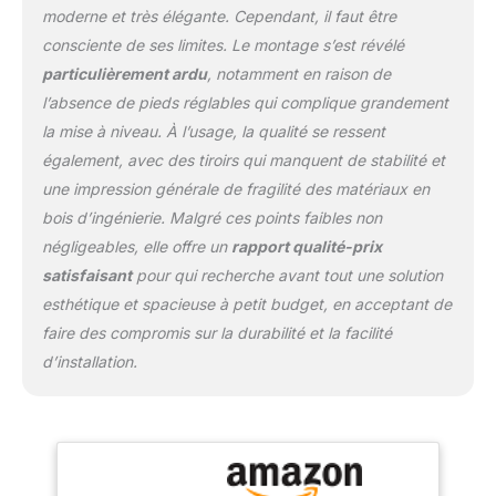
moderne et très élégante. Cependant, il faut être
rapide et facile à monter
consciente de ses limites. Le montage s’est révélé
grâce aux instructions
détaillées et convient
particulièrement ardu
, notamment en raison de
donc aux débutants.
l’absence de pieds réglables qui complique grandement
Matériel de montage
la mise à niveau. À l’usage, la qualité se ressent
inclus. Dimensions : 320
également, avec des tiroirs qui manquent de stabilité et
x 200 x 60 cm. STELLA
TRADING - Le mobilier
une impression générale de fragilité des matériaux en
est notre passion. Nous
bois d’ingénierie. Malgré ces points faibles non
sommes synonymes de
négligeables, elle offre un
rapport qualité-prix
la meilleure qualité et
satisfaisant
pour qui recherche avant tout une solution
c'est pourquoi nous
travaillons uniquement
esthétique et spacieuse à petit budget, en acceptant de
avec des fournisseurs
faire des compromis sur la durabilité et la facilité
soigneusement
d’installation.
sélectionnés et
renommés.