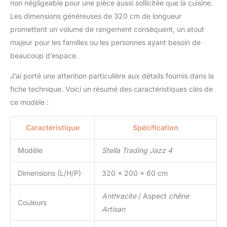
non négligeable pour une pièce aussi sollicitée que la cuisine.
grâce aux instructions
Les dimensions généreuses de 320 cm de longueur
détaillées et convient
donc aux débutants.
promettent un volume de rangement conséquent, un atout
Matériel de montage
majeur pour les familles ou les personnes ayant besoin de
inclus. Dimensions : 320
beaucoup d’espace.
x 200 x 60 cm. STELLA
TRADING - Le mobilier
J’ai porté une attention particulière aux détails fournis dans la
est notre passion. Nous
fiche technique. Voici un résumé des caractéristiques clés de
sommes synonymes de
la meilleure qualité et
ce modèle :
c'est pourquoi nous
travaillons uniquement
Caractéristique
Spécification
avec des fournisseurs
soigneusement
Modèle
Stella Trading Jazz 4
sélectionnés et
renommés.
Dimensions (L/H/P)
320 x 200 x 60 cm
Anthracite
/ Aspect
chêne
Couleurs
Artisan