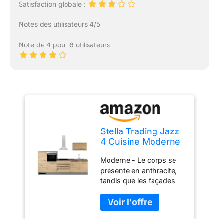
Satisfaction globale :
Notes des utilisateurs 4/5
Note de 4 pour 6 utilisateurs
Stella Trading Jazz
4 Cuisine Moderne
sans
Moderne - Le corps se
électroménager,
présente en anthracite,
Anthracite, Aspect
tandis que les façades
chêne Artisan -
sont en chêne artisanal.
Cuisine intégrée
Les poignées noires
spacieuse avec
mates et le plan de travail
Beaucoup de