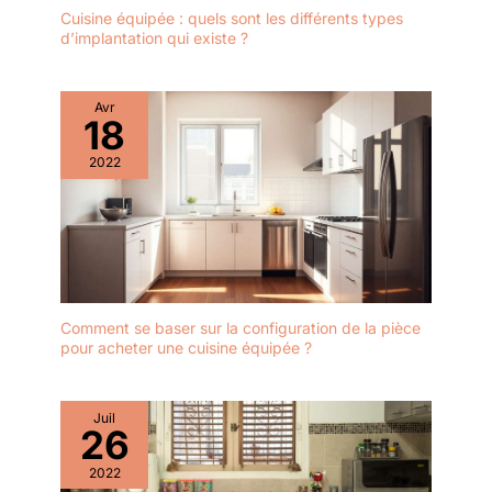
Cuisine équipée : quels sont les différents types
d’implantation qui existe ?
Avr
18
2022
Comment se baser sur la configuration de la pièce
pour acheter une cuisine équipée ?
Juil
26
2022