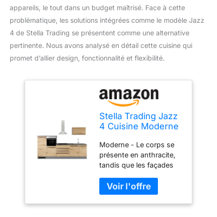
appareils, le tout dans un budget maîtrisé. Face à cette
problématique, les solutions intégrées comme le modèle Jazz
4 de Stella Trading se présentent comme une alternative
pertinente. Nous avons analysé en détail cette cuisine qui
promet d’allier design, fonctionnalité et flexibilité.
Stella Trading Jazz
4 Cuisine Moderne
sans
Moderne - Le corps se
électroménager,
présente en anthracite,
Anthracite, Aspect
tandis que les façades
chêne Artisan -
sont en chêne artisanal.
Cuisine intégrée
Les poignées noires
spacieuse avec
mates et le plan de travail
Beaucoup de
gris métallisé apportent
Rangement - 320 x
une touche moderne.