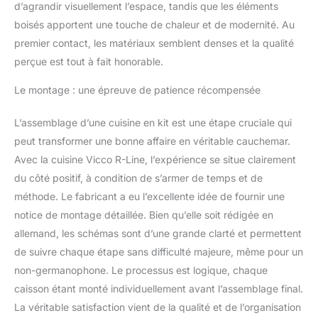
16 mm avec revêtement
d’agrandir visuellement l’espace, tandis que les éléments
en résine mélaminée.
boisés apportent une touche de chaleur et de modernité. Au
CONTENU DE
premier contact, les matériaux semblent denses et la qualité
LIVRAISON : Bloc cuisine
sans plan de travail,
perçue est tout à fait honorable.
matériel de montage,
Le montage : une épreuve de patience récompensée
instructions de montage
(sauf indication contraire,
les appareils
L’assemblage d’une cuisine en kit est une étape cruciale qui
électroménagers et les
peut transformer une bonne affaire en véritable cauchemar.
décorations ne sont pas
Avec la cuisine Vicco R-Line, l’expérience se situe clairement
compris dans la
du côté positif, à condition de s’armer de temps et de
livraison).
méthode. Le fabricant a eu l’excellente idée de fournir une
notice de montage détaillée. Bien qu’elle soit rédigée en
allemand, les schémas sont d’une grande clarté et permettent
de suivre chaque étape sans difficulté majeure, même pour un
non-germanophone. Le processus est logique, chaque
caisson étant monté individuellement avant l’assemblage final.
La véritable satisfaction vient de la qualité et de l’organisation