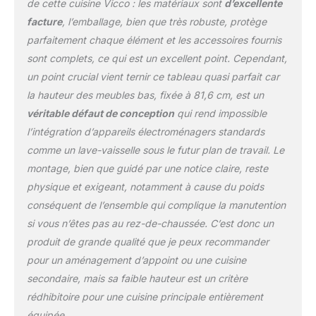
sont fabriqués en
de cette cuisine Vicco : les matériaux sont
d’excellente
panneau de particules de
facture
, l’emballage, bien que très robuste, protège
16 mm avec revêtement
parfaitement chaque élément et les accessoires fournis
en résine mélaminée.
sont complets, ce qui est un excellent point. Cependant,
CONTENU DE
LIVRAISON : Bloc cuisine
un point crucial vient ternir ce tableau quasi parfait car
sans plan de travail,
la hauteur des meubles bas, fixée à 81,6 cm, est un
matériel de montage,
véritable défaut de conception
qui rend impossible
instructions de montage
l’intégration d’appareils électroménagers standards
(sauf indication contraire,
les appareils
comme un lave-vaisselle sous le futur plan de travail. Le
électroménagers et les
montage, bien que guidé par une notice claire, reste
décorations ne sont pas
physique et exigeant, notamment à cause du poids
compris dans la
conséquent de l’ensemble qui complique la manutention
livraison).
si vous n’êtes pas au rez-de-chaussée. C’est donc un
produit de grande qualité que je peux recommander
pour un aménagement d’appoint ou une cuisine
secondaire, mais sa faible hauteur est un critère
rédhibitoire pour une cuisine principale entièrement
équipée.