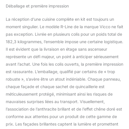
CONFIGURATION
Déballage et première impression
FLEXIBLE : La cuisine
avec 4 meubles bas et 3
La réception d’une cuisine complète en kit est toujours un
meubles hauts peut être
agrandie et adaptée
moment singulier. Le modèle R-Line de la marque Vicco ne fait
individuellement. Les
pas exception. Livrée en plusieurs colis pour un poids total de
pieds réglables en
182,3 kilogrammes, l’ensemble impose une certaine logistique.
hauteur offrent une
Il est évident que la livraison en étage sans ascenseur
flexibilité supplémentaire.
représente un défi majeur, un point à anticiper sérieusement
DIMENSIONS : Le meuble
de cuisine a une largeur
avant l’achat. Une fois les colis ouverts, la première impression
de 300 cm et une
est rassurante. L’emballage, qualifié par certains de « trop
hauteur de 207 cm. Les
robuste », s’avère être un atout indéniable. Chaque panneau,
meubles bas ont une
chaque façade et chaque sachet de quincaillerie est
profondeur de 46 cm.
Niche pour four :
méticuleusement protégé, minimisant ainsi les risques de
56,8x59,8x44 cm.
mauvaises surprises liées au transport. Visuellement,
MATÉRIAU : Les façades
l’association de l’anthracite brillant et de l’effet chêne doré est
et le corps de la cuisine
conforme aux attentes pour un produit de cette gamme de
sont fabriqués en
panneau de particules de
prix. Les façades brillantes captent la lumière et promettent