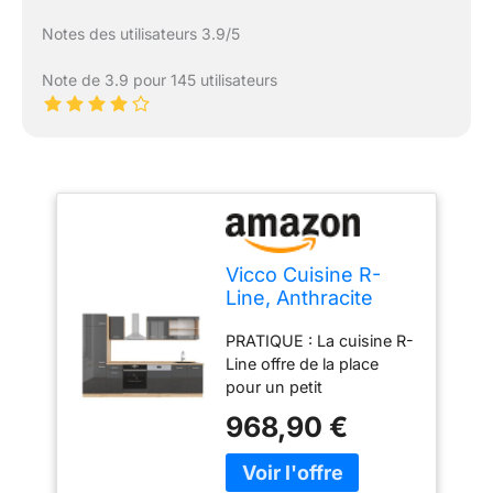
Notes des utilisateurs 3.9/5
Note de 3.9 pour 145 utilisateurs
Vicco Cuisine R-
Line, Anthracite
Brillant/Chêne doré,
PRATIQUE : La cuisine R-
300cm
Line offre de la place
pour un petit
réfrigérateur encastrable
968,90 €
ainsi qu’un four. Des
façades entièrement
intégrées pour lave-