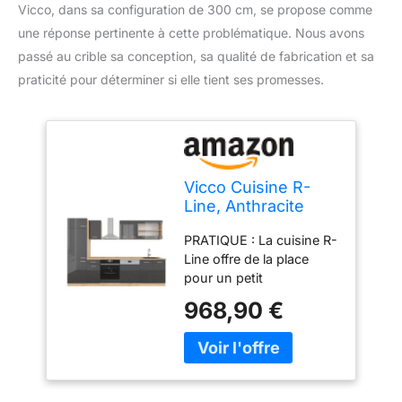
Vicco, dans sa configuration de 300 cm, se propose comme
une réponse pertinente à cette problématique. Nous avons
passé au crible sa conception, sa qualité de fabrication et sa
praticité pour déterminer si elle tient ses promesses.
Vicco Cuisine R-
Line, Anthracite
Brillant/Chêne doré,
PRATIQUE : La cuisine R-
300cm
Line offre de la place
pour un petit
réfrigérateur encastrable
968,90 €
ainsi qu’un four. Des
façades entièrement
intégrées pour lave-
vaisselle Vicco sont
disponibles en option.