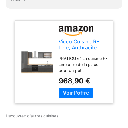
Vicco Cuisine R-
Line, Anthracite
Brillant/Chêne doré,
PRATIQUE : La cuisine R-
300cm
Line offre de la place
pour un petit
réfrigérateur encastrable
968,90 €
ainsi qu’un four. Des
façades entièrement
intégrées pour lave-
vaisselle Vicco sont
disponibles en option.
CONFIGURATION
Découvrez d’autres cuisines
FLEXIBLE : La cuisine
avec 4 meubles bas et 3