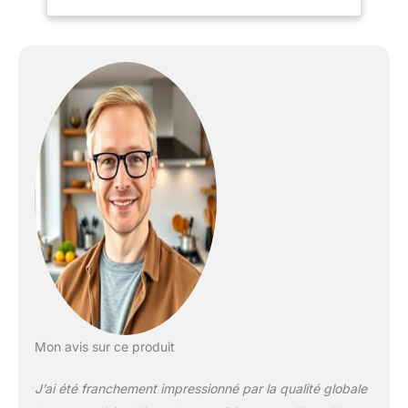
vaisselle Vicco sont
disponibles en option.
CONFIGURATION
FLEXIBLE : La cuisine
avec 4 meubles bas et 3
meubles hauts peut être
agrandie et adaptée
individuellement. Les
pieds réglables en
hauteur offrent une
flexibilité supplémentaire.
DIMENSIONS : Le meuble
de cuisine a une largeur
de 300 cm et une
hauteur de 207 cm. Les
meubles bas ont une
profondeur de 46 cm.
Niche pour four :
Mon avis sur ce produit
56,8x59,8x44 cm.
MATÉRIAU : Les façades
J’ai été franchement impressionné par la qualité globale
et le corps de la cuisine