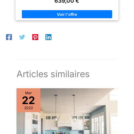
639,00 €
angle gauche ou droit, selon vos besoins et la configuration de
votre pièce. Dimension des meubles bas : Profondeur 47 x
Hauteur 85,7 cm Dimension des meubles hauts : Profondeur
30,5 x Hauteur 57,5 cm Couleur : Blanc/Craie brillant Poids :
135 kg Accessoires : charnières Hettich, poignée en plastique,
glissières Plan de travail, évier robinetterie , Appareils
électroménagers non inclus
Articles similaires
Mar
22
2022