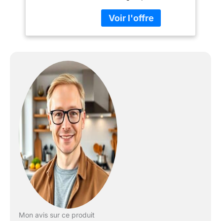
polyvalence
exceptionnelle. En
option, nous proposons
le système LED Vicco ou
une large gamme
d'éviers Bergstroem. Ce
produit pour la cuisine
comprend 17 modules
individuels avec de
nombreuses étagères
fermées et ouvertes. La
hauteur est ajustable
grâce aux pieds.
DIMENSIONS : La
Cuisine en forme de L a
une taille générale de
257x277 cm, la
profondeur et la hauteur
des modules inférieurs et
supérieurs sont
présentées sur les
Mon avis sur ce produit