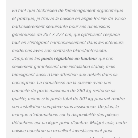
photos. MATÉRIAU: La
cuisine modulaire en
En tant que technicien de l’aménagement ergonomique
angle est composée de
et pratique, je trouve la cuisine en angle R-Line de Vicco
panneaux de particules
particulièrement séduisante pour ses dimensions
de 16 mm faciles à
généreuses de 257 x 277 cm, qui optimisent l’espace
entretenir, avec un
revêtement en résine
tout en s’intégrant harmonieusement dans les intérieurs
mélamine. CONTENU DE
modernes avec son contraste blanc/anthracite.
LIVRAISON : Bloc cuisine
J’apprécie les
pieds réglables en hauteur
qui non
sans plan de travail,
seulement garantissent une installation stable, mais
matériel de montage,
instructions de montage
témoignent aussi d’une attention aux détails dans sa
(sauf indication contraire,
conception. La robustesse de la cuisine avec une
les appareils
capacité de poids maximum de 260 kg renforce sa
électroménagers et les
qualité, même si le poids total de 301 kg pourrait rendre
décorations ne sont pas
compris dans la
son installation complexe sans assistance. De plus, le
livraison).
manque d’informations sur la disponibilité des pièces
détachées est un léger point d’ombre. Malgré cela, cette
cuisine constitue un excellent investissement pour