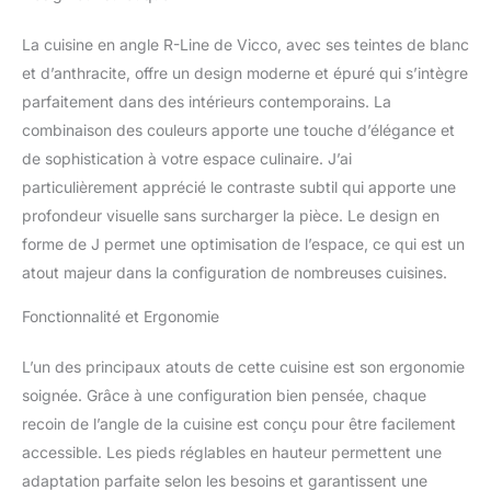
produit pour la cuisine
comprend 17 modules
La cuisine en angle R-Line de Vicco, avec ses teintes de blanc
individuels avec de
et d’anthracite, offre un design moderne et épuré qui s’intègre
nombreuses étagères
parfaitement dans des intérieurs contemporains. La
fermées et ouvertes. La
combinaison des couleurs apporte une touche d’élégance et
hauteur est ajustable
grâce aux pieds.
de sophistication à votre espace culinaire. J’ai
DIMENSIONS : La
particulièrement apprécié le contraste subtil qui apporte une
Cuisine en forme de L a
profondeur visuelle sans surcharger la pièce. Le design en
une taille générale de
forme de J permet une optimisation de l’espace, ce qui est un
257x277 cm, la
profondeur et la hauteur
atout majeur dans la configuration de nombreuses cuisines.
des modules inférieurs et
Fonctionnalité et Ergonomie
supérieurs sont
présentées sur les
photos. MATÉRIAU: La
L’un des principaux atouts de cette cuisine est son ergonomie
cuisine modulaire en
soignée. Grâce à une configuration bien pensée, chaque
angle est composée de
recoin de l’angle de la cuisine est conçu pour être facilement
panneaux de particules
accessible. Les pieds réglables en hauteur permettent une
de 16 mm faciles à
entretenir, avec un
adaptation parfaite selon les besoins et garantissent une