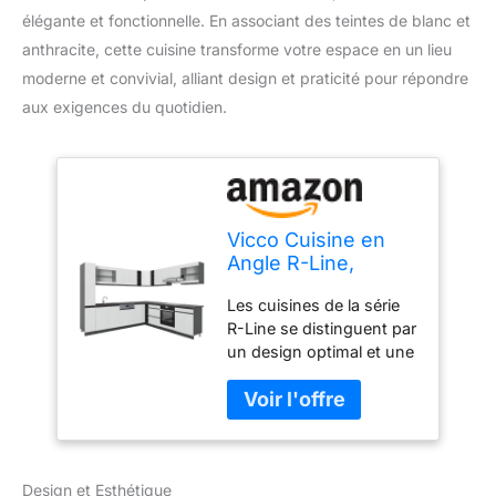
élégante et fonctionnelle. En associant des teintes de blanc et
anthracite, cette cuisine transforme votre espace en un lieu
moderne et convivial, alliant design et praticité pour répondre
aux exigences du quotidien.
Vicco Cuisine en
Angle R-Line,
Blanc/Anthracite,
Les cuisines de la série
257 x 277 cm J-
R-Line se distinguent par
Shape
un design optimal et une
polyvalence
exceptionnelle. En
option, nous proposons
le système LED Vicco ou
une large gamme
Design et Esthétique
d'éviers Bergstroem. Ce