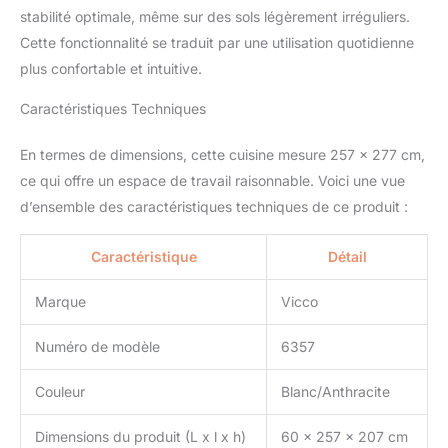
revêtement en résine
stabilité optimale, même sur des sols légèrement irréguliers.
mélamine. CONTENU DE
Cette fonctionnalité se traduit par une utilisation quotidienne
LIVRAISON : Bloc cuisine
plus confortable et intuitive.
sans plan de travail,
matériel de montage,
Caractéristiques Techniques
instructions de montage
(sauf indication contraire,
En termes de dimensions, cette cuisine mesure 257 x 277 cm,
les appareils
électroménagers et les
ce qui offre un espace de travail raisonnable. Voici une vue
décorations ne sont pas
d’ensemble des caractéristiques techniques de ce produit :
compris dans la
livraison).
Caractéristique
Détail
Marque
Vicco
Numéro de modèle
6357
Couleur
Blanc/Anthracite
Dimensions du produit (L x l x h)
60 x 257 x 207 cm