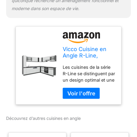
quiconque recherche un aménagement fonctionnel et
moderne dans son espace de vie.
Vicco Cuisine en
Angle R-Line,
Blanc/Anthracite,
Les cuisines de la série
257 x 277 cm J-
R-Line se distinguent par
Shape
un design optimal et une
polyvalence
exceptionnelle. En
option, nous proposons
le système LED Vicco ou
une large gamme
Découvrez d’autres cuisines en angle
d'éviers Bergstroem. Ce
produit pour la cuisine
comprend 17 modules