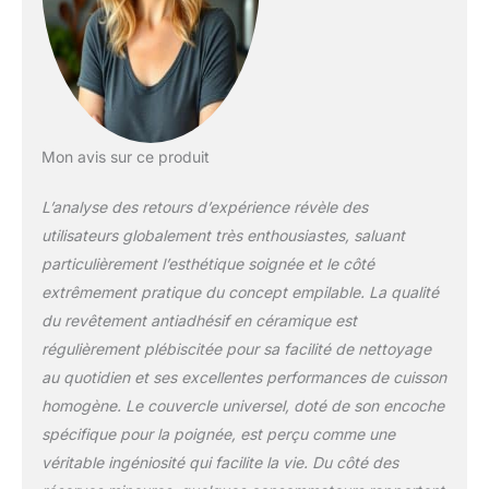
chimiques nocifs. Respectueux de la
santé et plus durable que les
revêtements traditionnels. Gaine de
protection intégrale anti-rayures pour
une résistance maximale Facile à
nettoyer : Entièrement compatible avec
le lave-vaisselle – aucune trace noire,
Mon avis sur ce produit
même les traces grasses de fondue du
week-end disparaissent en un clin d’œil.
L’analyse des retours d’expérience révèle des
Retirez la poignée → La poêle devient un
utilisateurs globalement très enthousiastes, saluant
moule à pâtisserie, résistant à la chaleur
particulièrement l’esthétique soignée et le côté
jusqu'à 450 °C. Maîtrisez la cuisson, la
extrêmement pratique du concept empilable. La qualité
friture, la cuisson lente et la cuisson au
four avec un seul outil Polyvalent pour
du revêtement antiadhésif en céramique est
toutes les plaques de cuisson :
régulièrement plébiscitée pour sa facilité de nettoyage
Compatible avec
au quotidien et ses excellentes performances de cuisson
induction/gaz/céramique. Fond de
homogène. Le couvercle universel, doté de son encoche
casserole multicouche accélère la
conduction thermique de 30 % –
spécifique pour la poignée, est perçu comme une
uniforme et efficace. L’antiadhésif
véritable ingéniosité qui facilite la vie. Du côté des
exceptionnel permet une cuisson sans