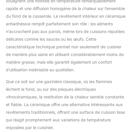
même les traces grasses
soulignent une montée en température remarquablement
de fondue du week-end
rapide et une diffusion homogène de la chaleur sur l’ensemble
disparaissent en un clin
du fond de la casserole. Le revêtement intérieur en céramique
d’œil. Retirez la poignée
antiadhésive remplit parfaitement son rôle : les aliments
→ La poêle devient un
n’accrochent pas aux parois, même lors de cuissons réputées
moule à pâtisserie,
résistant à la chaleur
délicates comme les sauces ou les œufs. Cette
jusqu'à 450 °C. Maîtrisez
caractéristique technique permet non seulement de cuisiner
la cuisson, la friture, la
de manière plus saine en utilisant considérablement moins de
cuisson lente et la
matière grasse, mais elle garantit également un confort
cuisson au four avec un
seul outil Polyvalent pour
d’utilisation indéniable au quotidien.
toutes les plaques de
cuisson : Compatible
Que ce soit sur une gazinière classique, où les flammes
avec
lèchent le fond, ou sur des plaques électriques
induction/gaz/céramique.
vitrocéramiques, la restitution de la chaleur semble constante
Fond de casserole
et fiable. La céramique offre une alternative intéressante aux
multicouche accélère la
conduction thermique de
revêtements traditionnels, offrant une surface de cuisson lisse
30 % – uniforme et
qui réagit promptement aux variations de température
efficace. L’antiadhésif
imposées par le cuisinier.
exceptionnel permet une