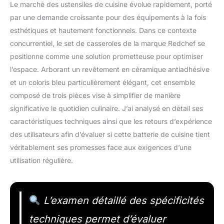
Le marché des ustensiles de cuisine évolue rapidement, porté
par une demande croissante pour des équipements à la fois
esthétiques et hautement fonctionnels. Dans ce contexte
concurrentiel, le set de casseroles de la marque Redchef se
positionne comme une solution prometteuse pour optimiser
l’espace. Arborant un revêtement en céramique antiadhésive
et un coloris bleu particulièrement élégant, cet ensemble
composé de trois pièces vise à simplifier de manière
significative le quotidien culinaire. J’ai analysé en détail ses
caractéristiques techniques ainsi que les retours d’expérience
des utilisateurs afin d’évaluer si cette batterie de cuisine tient
véritablement ses promesses face aux exigences d’une
utilisation régulière.
L’examen détaillé des spécificités
techniques permet d’évaluer