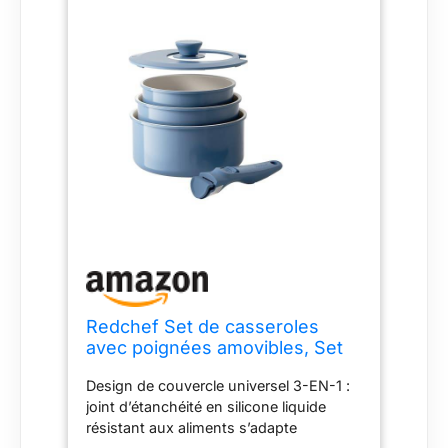
Redchef Set de casseroles
avec poignées amovibles, Set
de marmites en céramique
Design de couvercle universel 3-EN-1 :
antiadhésive 16/18/20cm et
joint d’étanchéité en silicone liquide
couvercles 3-EN-1, Casseroles
résistant aux aliments s’adapte
à induction pour tous les types