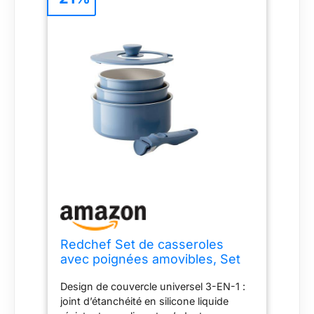
Redchef Set de casseroles
avec poignées amovibles, Set
de marmites en céramique
Design de couvercle universel 3-EN-1 :
antiadhésive 16/18/20cm et
joint d’étanchéité en silicone liquide
couvercles 3-EN-1, Casseroles