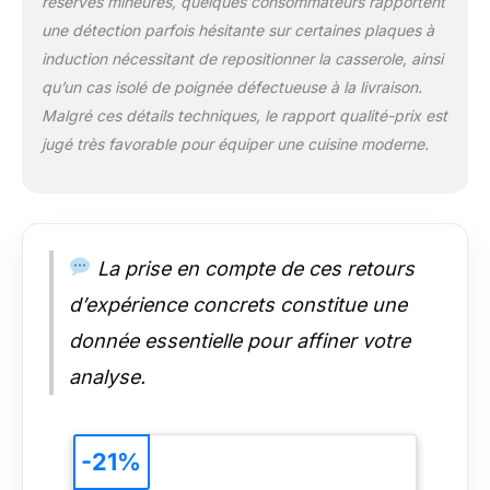
réserves mineures, quelques consommateurs rapportent
matière grasse. Qu'il s'agisse de bouillie
une détection parfois hésitante sur certaines plaques à
pour bébé, de poêlées de légumes, de
steaks juteux ou de hamburgers
induction nécessitant de repositionner la casserole, ainsi
croustillants, cet ensemble de cuisine en
qu’un cas isolé de poignée défectueuse à la livraison.
céramique relève chaque défi gourmand
Malgré ces détails techniques, le rapport qualité-prix est
avec précision et sans effort. La
jugé très favorable pour équiper une cuisine moderne.
casserole qui embellit vos moments de
cuisine
La prise en compte de ces retours
d’expérience concrets constitue une
donnée essentielle pour affiner votre
analyse.
-21%