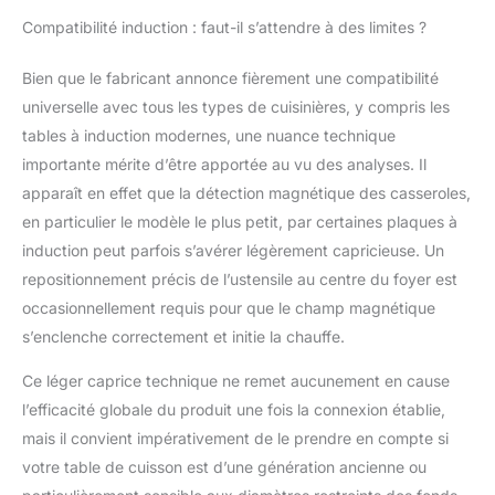
cuisson sans matière
Compatibilité induction : faut-il s’attendre à des limites ?
grasse. Qu'il s'agisse de
bouillie pour bébé, de
Bien que le fabricant annonce fièrement une compatibilité
poêlées de légumes, de
universelle avec tous les types de cuisinières, y compris les
steaks juteux ou de
hamburgers croustillants,
tables à induction modernes, une nuance technique
cet ensemble de cuisine
importante mérite d’être apportée au vu des analyses. Il
en céramique relève
apparaît en effet que la détection magnétique des casseroles,
chaque défi gourmand
en particulier le modèle le plus petit, par certaines plaques à
avec précision et sans
effort. La casserole qui
induction peut parfois s’avérer légèrement capricieuse. Un
embellit vos moments de
repositionnement précis de l’ustensile au centre du foyer est
cuisine
occasionnellement requis pour que le champ magnétique
s’enclenche correctement et initie la chauffe.
Ce léger caprice technique ne remet aucunement en cause
l’efficacité globale du produit une fois la connexion établie,
mais il convient impérativement de le prendre en compte si
votre table de cuisson est d’une génération ancienne ou