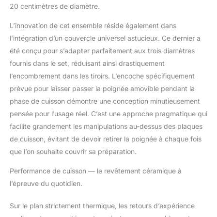
laver la poêle 5 fois. Peut
20 centimètres de diamètre.
contenir jusqu'à 15 kg -
même un poulet rôti
L’innovation de cet ensemble réside également dans
entier' Revêtement
l’intégration d’un couvercle universel astucieux. Ce dernier a
céramique sûr :
été conçu pour s’adapter parfaitement aux trois diamètres
revêtement en céramique
fournis dans le set, réduisant ainsi drastiquement
sans métaux lourds –
sans PFOA, PTFE et
l’encombrement dans les tiroirs. L’encoche spécifiquement
autres produits
prévue pour laisser passer la poignée amovible pendant la
chimiques nocifs.
phase de cuisson démontre une conception minutieusement
Respectueux de la santé
pensée pour l’usage réel. C’est une approche pragmatique qui
et plus durable que les
facilite grandement les manipulations au-dessus des plaques
revêtements
traditionnels. Gaine de
de cuisson, évitant de devoir retirer la poignée à chaque fois
protection intégrale anti-
que l’on souhaite couvrir sa préparation.
rayures pour une
résistance maximale
Performance de cuisson — le revêtement céramique à
Facile à nettoyer :
l’épreuve du quotidien.
Entièrement compatible
avec le lave-vaisselle –
Sur le plan strictement thermique, les retours d’expérience
aucune trace noire,