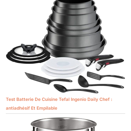
Test Batterie De Cuisine Tefal Ingenio Daily Chef :
antiadhésif Et Empilable