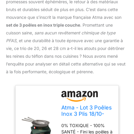
promesses souvent éphémères, le retour à des matériaux
bruts et durables séduit de plus en plus. C’est dans cette
mouvance que s’inscrit la marque française Atma avec son
set de 3 poêles en inox triple couche
. Promettant une
cuisson saine,
sans aucun revêtement chimique de type
PFAS
, et une durabilité à toute épreuve avec une garantie à
vie, ce trio de 20, 26 et 28 cm a-t-il les atouts pour détrôner
les reines du téflon dans nos cuisines ? Nous avons mené
l’enquête pour analyser en détail cette alternative qui se veut
à la fois performante, écologique et pérenne.
Atma - Lot 3 Poêles
Inox 3 Plis 18/10-
20/26/28 cm -
0% TOXIQUE - 100%
Compatible
SANTÉ - Fini les poêles à
Induction