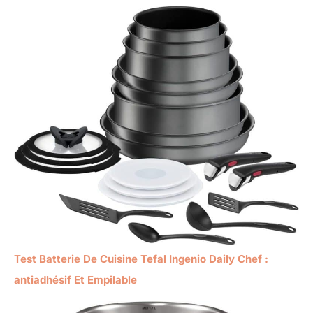
Test Batterie De Cuisine Tefal Ingenio Daily Chef :
antiadhésif Et Empilable