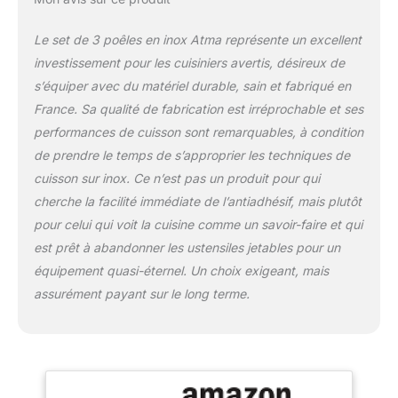
- Structure 3 couches
inox-aluminium-inox sur
Le set de 3 poêles en inox Atma représente un excellent
toute la surface, pas
seulement le fond pour
investissement pour les cuisiniers avertis, désireux de
une chaleur homogène
s’équiper avec du matériel durable, sain et fabriqué en
sans point de
France. Sa qualité de fabrication est irréprochable et ses
surchauffe. De qualités
performances de cuisson sont remarquables, à condition
professionnelles,
fabriquées en France et
de prendre le temps de s’approprier les techniques de
garanties à vie : le dernier
cuisson sur inox. Ce n’est pas un produit pour qui
lot de poêles que vous
cherche la facilité immédiate de l’antiadhésif, mais plutôt
achèterez.
pour celui qui voit la cuisine comme un savoir-faire et qui
COMPATIBLES TOUS
FEUX ET FOUR -
est prêt à abandonner les ustensiles jetables pour un
Induction, gaz,
équipement quasi-éternel. Un choix exigeant, mais
électrique,
assurément payant sur le long terme.
vitrocéramique, four
jusqu'à 230°C. Poêle 20
cm (H3,7 x L38cm,
0,7kg), 26 cm (H4,7 x
L46cm, 1kg), 28 cm (H5
x L48cm, 1,2kg).