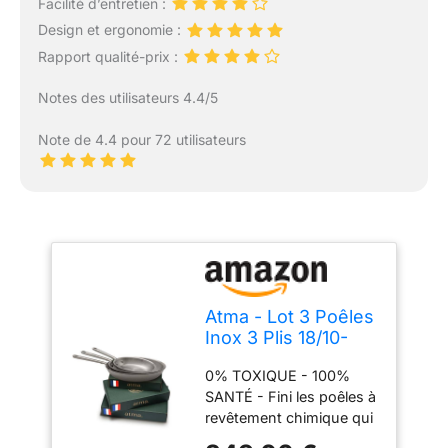
Facilité d’entretien :
Design et ergonomie :
Rapport qualité-prix :
Notes des utilisateurs 4.4/5
Note de 4.4 pour 72 utilisateurs
Atma - Lot 3 Poêles
Inox 3 Plis 18/10-
20/26/28 cm -
0% TOXIQUE - 100%
Compatible
SANTÉ - Fini les poêles à
Induction
revêtement chimique qui
se dégradent. Inox 18/10,