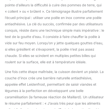
L46cm, 1kg), 28 cm (H5
pointe d’ailleurs la difficulté à cuire des pommes de terre, qui
x L48cm, 1,2kg).
« collent » ou « brûlent ». Ce témoignage illustre parfaitement
ENTRETIEN SANS
l’écueil principal : utiliser une poêle en inox comme une poêle
EFFORT : Passent
antiadhésive. La clé du succès, confirmée par des utilisateurs
entièrement au lave-
conquis, réside dans une technique simple mais impérative : le
vaisselle et résistent aux
ustensiles métalliques
test de la goutte d’eau. Il consiste à faire chauffer la poêle à
sans aucun risque de
vide sur feu moyen. Lorsqu’on y jette quelques gouttes d’eau,
rayure. L'inox pur se
si elles grésillent et s’évaporent, la poêle n’est pas assez
nettoie en un clin d'œil,
chaude. Si elles se scindent en multiples petites billes qui
ne retient ni les odeurs ni
les graisses, et vos
roulent sur la surface, elle est à température idéale.
poêles retrouvent tout
leur éclat d'origine en
Une fois cette étape maîtrisée, la cuisson devient un plaisir. La
quelques secondes
couche d’inox crée une barrière naturelle antiadhésive,
après chaque cuisson.
appelée effet Leidenfrost, permettant de saisir viandes et
Profitez également de
légumes à la perfection en développant une belle
notre super nettoyant
pour un résultat
caramélisation (la fameuse réaction de Maillard). Un utilisateur
impeccable.
le résume parfaitement : « J’avais très peur que les aliments