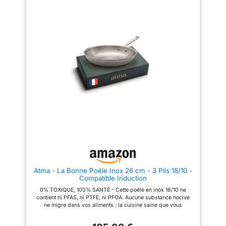
FEUX ET FOUR -
léger et ergonomique : une
manche riveté évidé offre une
prise en main sûre et
prise en main confortable et
Induction, gaz,
confortable, même à pleine
sécurisée, cuisson après
électrique,
charge. Un guide
cuisson. Un guide
vitrocéramique, four
d'accompagnement pour
d'accompagnement pour
réussir toutes ses cuissons est
réussir toutes ses cuissons est
jusqu'à 230°C. Poêle 20
inclus. CONÇUES POUR DURER
inclus. CONÇUE POUR DURER -
cm (H3,7 x L38cm,
- Structure 3 couches inox-
Structure 3 couches inox-
aluminium-inox sur toute la
aluminium-inox sur toute la
0,7kg), 26 cm (H4,7 x
surface, pas seulement le fond
surface, pas seulement le fond
L46cm, 1kg), 28 cm (H5
pour une chaleur homogène
pour une chaleur homogène
x L48cm, 1,2kg).
sans point de surchauffe. De
sans point de surchauffe. De
qualités professionnelles,
qualité professionnelle,
ENTRETIEN SANS
fabriquées en France et
fabriquée en France et garantie
EFFORT : Passent
garanties à vie : le dernier lot de
à vie : la dernière poêle que
poêles que vous achèterez.
vous achèterez. COMPATIBLE
entièrement au lave-
COMPATIBLES TOUS FEUX ET
TOUS FEUX ET FOUR -
vaisselle et résistent aux
FOUR - Induction, gaz,
Induction, gaz, électrique,
ustensiles métalliques
électrique, vitrocéramique, four
vitrocéramique, four jusqu'à
jusqu'à 230°C. Poêle 20 cm
230°C. Fabriquées avec des
sans aucun risque de
(H3,7 x L38cm, 0,7kg), 26 cm
matériaux haut de gamme pour
rayure. L'inox pur se
(H4,7 x L46cm, 1kg), 28 cm (H5
une durabilité exceptionnelle.
Atma - La Bonne Poêle Inox 26 cm - 3 Plis 18/10 -
x L48cm, 1,2kg). ENTRETIEN
Dimensions idéale pour tout
nettoie en un clin d'œil,
Compatible Induction
SANS EFFORT : Passent
type de cuisine : Ø 28 cm,
ne retient ni les odeurs ni
entièrement au lave-vaisselle et
hauteur 5 cm, longueur totale 48
0% TOXIQUE, 100% SANTÉ - Cette poêle en inox 18/10 ne
les graisses, et vos
résistent aux ustensiles
cm, poids 1,2 kg. ENTRETIEN
contient ni PFAS, ni PTFE, ni PFOA. Aucune substance nocive
métalliques sans aucun risque
SANS EFFORT - Passe
poêles retrouvent tout
ne migre dans vos aliments : la cuisine saine que vous
de rayure. L'inox pur se nettoie
entièrement au lave-vaisselle et
cherchiez, sans compromis sur la performance. CUISSON
leur éclat d'origine en
en un clin d'œil, ne retient ni les
résiste aux ustensiles
PARFAITE, SANS ACCROCHE - Préchauffez 2 min, faites le test
odeurs ni les graisses, et vos
métalliques sans aucun risque
quelques secondes