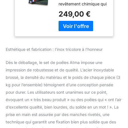
revêtement chimique qui
se dégradent. Inox 18/10,
249,00 €
sans PFAS, ni PTFE et
PFOA : aucune
substance nocive ne
migre dans vos aliments.
La cuisine saine que
vous cherchiez, pour
Esthétique et fabrication : l’inox tricolore à l’honneur
toute la famille. 3
TAILLES POUR TOUT
Dès le déballage, le set de poêles Atma impose une
CUISINER - 20, 26 et 28
cm s'adaptent à chaque
impression de robustesse et de qualité. L’acier inoxydable
recette, de l'œuf du
brossé, la densité du matériau et le poids de chaque pièce (3
matin au plat familial du
kg pour l’ensemble) témoignent d’une conception pensée
soir. Manche riveté évidé,
pour durer. Les utilisateurs sont unanimes sur ce point,
léger et ergonomique :
évoquant un « très beau produit » ou des poêles qui « ont l’air
une prise en main sûre et
confortable, même à
d’excellente qualité, bien lourdes, du solide en un mot ! ». La
pleine charge. Un guide
prise en main est assurée par des manches rivetés, une
d'accompagnement pour
technique qui garantit une fixation bien plus solide que des
réussir toutes ses