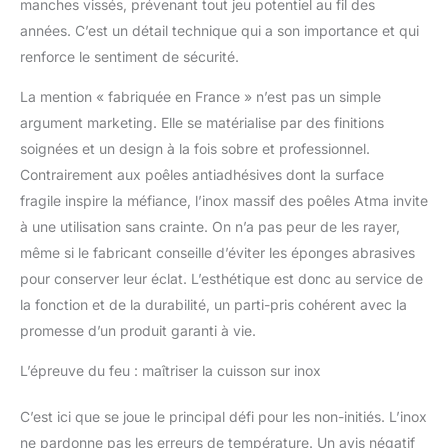
manches vissés, prévenant tout jeu potentiel au fil des
cuissons est inclus.
CONÇUES POUR DURER
années. C’est un détail technique qui a son importance et qui
- Structure 3 couches
renforce le sentiment de sécurité.
inox-aluminium-inox sur
toute la surface, pas
La mention « fabriquée en France » n’est pas un simple
seulement le fond pour
argument marketing. Elle se matérialise par des finitions
une chaleur homogène
soignées et un design à la fois sobre et professionnel.
sans point de
surchauffe. De qualités
Contrairement aux poêles antiadhésives dont la surface
professionnelles,
fragile inspire la méfiance, l’inox massif des poêles Atma invite
fabriquées en France et
à une utilisation sans crainte. On n’a pas peur de les rayer,
garanties à vie : le dernier
même si le fabricant conseille d’éviter les éponges abrasives
lot de poêles que vous
pour conserver leur éclat. L’esthétique est donc au service de
achèterez.
COMPATIBLES TOUS
la fonction et de la durabilité, un parti-pris cohérent avec la
FEUX ET FOUR -
promesse d’un produit garanti à vie.
Induction, gaz,
électrique,
L’épreuve du feu : maîtriser la cuisson sur inox
vitrocéramique, four
jusqu'à 230°C. Poêle 20
C’est ici que se joue le principal défi pour les non-initiés. L’inox
cm (H3,7 x L38cm,
ne pardonne pas les erreurs de température. Un avis négatif
0,7kg), 26 cm (H4,7 x