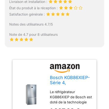
Livraison et installation :
État du produit à la réception :
Satisfaction générale :
Notes des utilisateurs 4.7/5
Note de 4.7 pour 8 utilisateurs
Bosch KGB86XIEP-
Série 4,
Réfrigérateur
Le réfrigérateur
combiné pose-
KGB86XIEP de Bosch est
libre,186 x 86 cm,
doté de la technologie
Inox anti trace de
No Frost. Le réfrigérateur
doigts