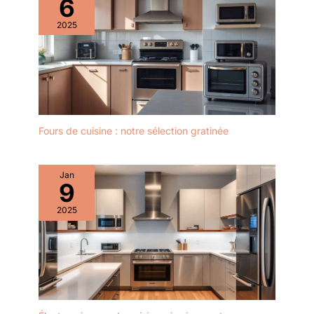
6
2025
Fours de cuisine : notre sélection gratinée
Jan
9
2025