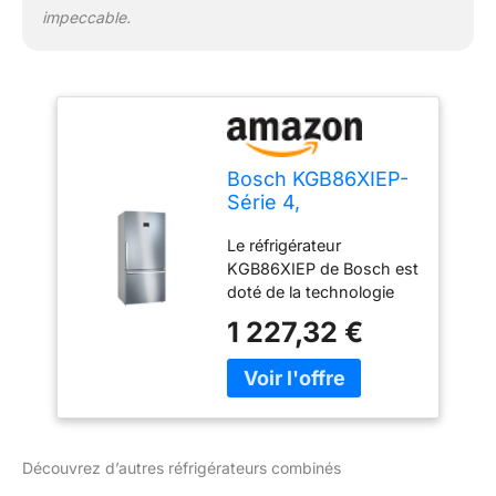
impeccable.
Bosch KGB86XIEP-
Série 4,
Réfrigérateur
Le réfrigérateur
combiné pose-
KGB86XIEP de Bosch est
libre,186 x 86 cm,
doté de la technologie
Inox anti trace de
No Frost. Le réfrigérateur
doigts
1 227,32 €
combiné maintient un
flux régulier d'air sec
partout dans votre
réfrigérateur et votre
congélateur, le système
NoFrost empêche la
Découvrez d’autres réfrigérateurs combinés
formation de givre.