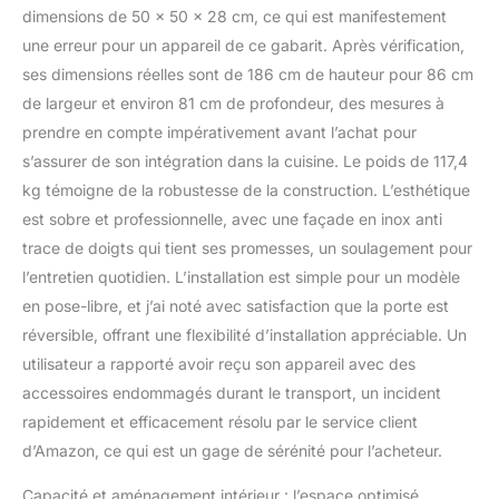
conditions idéales de
dimensions de 50 x 50 x 28 cm, ce qui est manifestement
stockage pour tous vos
une erreur pour un appareil de ce gabarit. Après vérification,
aliments frais grâce au
ses dimensions réelles sont de 186 cm de hauteur pour 86 cm
degré réglable de
de largeur et environ 81 cm de profondeur, des mesures à
l'humidité. Une alarme
visuelle et sonore de
prendre en compte impérativement avant l’achat pour
température garantie la
s’assurer de son intégration dans la cuisine. Le poids de 117,4
sécurité alimentaire de
kg témoigne de la robustesse de la construction. L’esthétique
vos aliments. Livraison :
est sobre et professionnelle, avec une façade en inox anti
1x réfrigérateur combiné
2 porte 3 x casier à oeufs
trace de doigts qui tient ses promesses, un soulagement pour
- 1 x bac à glaçons
l’entretien quotidien. L’installation est simple pour un modèle
en pose-libre, et j’ai noté avec satisfaction que la porte est
réversible, offrant une flexibilité d’installation appréciable. Un
utilisateur a rapporté avoir reçu son appareil avec des
accessoires endommagés durant le transport, un incident
rapidement et efficacement résolu par le service client
d’Amazon, ce qui est un gage de sérénité pour l’acheteur.
Capacité et aménagement intérieur : l’espace optimisé