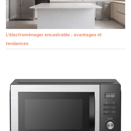
L’électroménager encastrable : avantages et
tendances