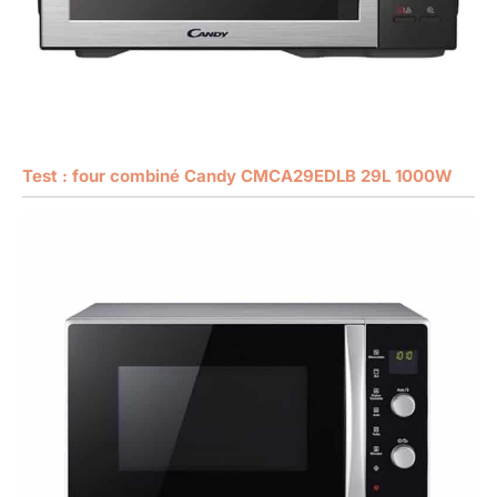
Test : four combiné Candy CMCA29EDLB 29L 1000W