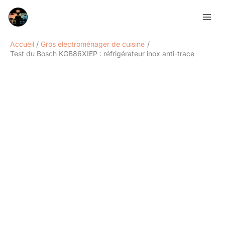
Aller
Rechercher
au
contenu
Accueil
Gros electroménager de cuisine
Test du Bosch KGB86XIEP : réfrigérateur inox anti-trace