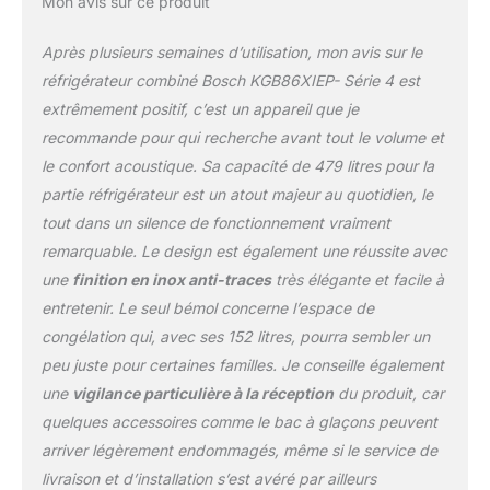
Mon avis sur ce produit
température garantie la
sécurité alimentaire de
Après plusieurs semaines d’utilisation, mon avis sur le
vos aliments. Livraison :
1x réfrigérateur combiné
réfrigérateur combiné Bosch KGB86XIEP- Série 4 est
2 porte 3 x casier à oeufs
extrêmement positif, c’est un appareil que je
- 1 x bac à glaçons
recommande pour qui recherche avant tout le volume et
le confort acoustique. Sa capacité de 479 litres pour la
partie réfrigérateur est un atout majeur au quotidien, le
tout dans un silence de fonctionnement vraiment
remarquable. Le design est également une réussite avec
une
finition en inox anti-traces
très élégante et facile à
entretenir. Le seul bémol concerne l’espace de
congélation qui, avec ses 152 litres, pourra sembler un
peu juste pour certaines familles. Je conseille également
une
vigilance particulière à la réception
du produit, car
quelques accessoires comme le bac à glaçons peuvent
arriver légèrement endommagés, même si le service de
livraison et d’installation s’est avéré par ailleurs