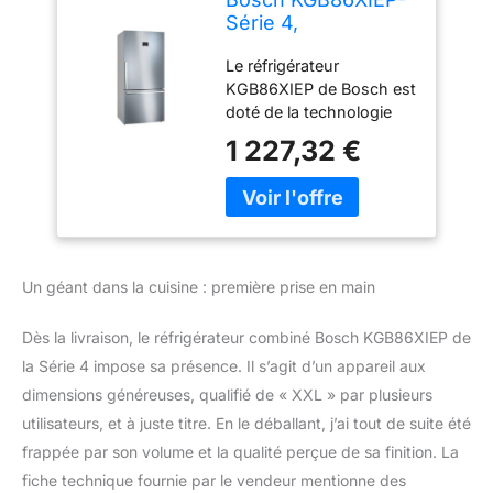
Série 4,
Réfrigérateur
Le réfrigérateur
combiné pose-
KGB86XIEP de Bosch est
libre,186 x 86 cm,
doté de la technologie
Inox anti trace de
No Frost. Le réfrigérateur
doigts
1 227,32 €
combiné maintient un
flux régulier d'air sec
partout dans votre
réfrigérateur et votre
congélateur, le système
NoFrost empêche la
Un géant dans la cuisine : première prise en main
formation de givre.
Pourvu de lampes LED
Dès la livraison, le réfrigérateur combiné Bosch KGB86XIEP de
celle-ci permettent un
éclairage uniforme de
la Série 4 impose sa présence. Il s’agit d’un appareil aux
votre réfrigérateur, sans
dimensions généreuses, qualifié de « XXL » par plusieurs
éblouissement. Le
utilisateurs, et à juste titre. En le déballant, j’ai tout de suite été
réfrigérateur dispose
frappée par son volume et la qualité perçue de sa finition. La
d'un tiroir VitaFresh XXL
fiche technique fournie par le vendeur mentionne des
permettant de créer les