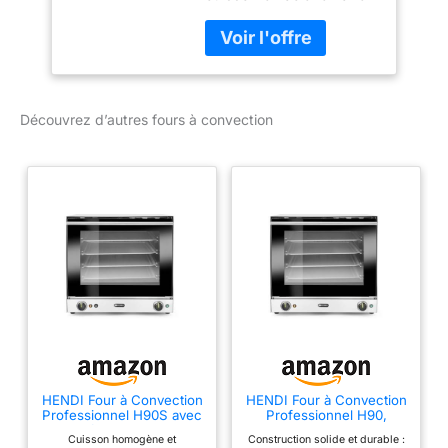
Porte à double vitrage
Éclairage intérieur Avec 2
moteurs de ventilation
Plage de température :
de 0°C à 300°C
Découvrez d’autres fours à convection
Minuterie : 0 - 120
minutes 4 plaques
incluses de 433 x 315
mm Espacement entre
les plaques : 70 mm
Puissance : 2 670 W /
230 V
HENDI Four à Convection
HENDI Four à Convection
Professionnel H90S avec
Professionnel H90,
Humidification Manuelle,
2670W, incl. 4 Plaques
Cuisson homogène et
Construction solide et durable :
2670W, incl. 4 Plaques
en Aluminium, 2