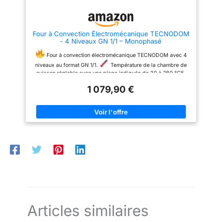
Four à Convection Électromécanique TECNODOM
- 4 Niveaux GN 1/1 – Monophasé
Four à convection électromécanique TECNODOM avec 4
niveaux au format GN 1/1.
Température de la chambre de
cuisson réglable avec une plage indiquée de 30 à 280 °C5.
Temps de cuisson réglable pour adapter le
1 079,90 €
fonctionnement aux besoins.
Éclairage intérieur LED, porte
basculante et protection IPX3.
Alimentation monophasée,
puissance de 3,15 kW, livré avec câble électrique et prise.
Articles similaires