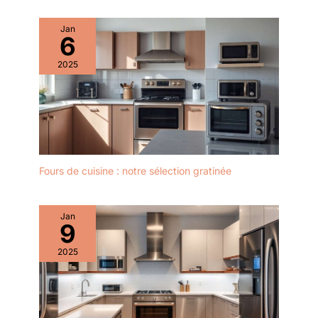
Jan
6
2025
Fours de cuisine : notre sélection gratinée
Jan
9
2025