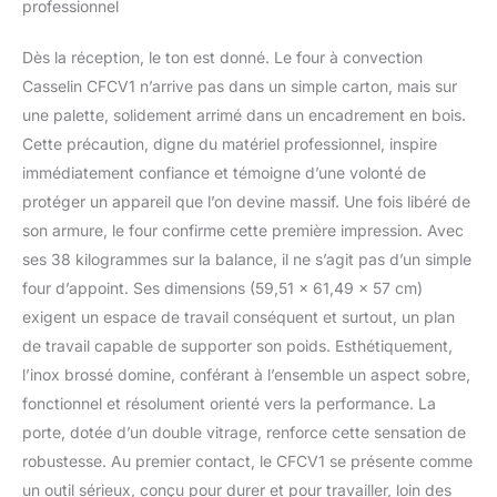
minutes 4 plaques
professionnel
incluses de 433 x 315
mm Espacement entre
Dès la réception, le ton est donné. Le four à convection
les plaques : 70 mm
Casselin CFCV1 n’arrive pas dans un simple carton, mais sur
Puissance : 2 670 W /
une palette, solidement arrimé dans un encadrement en bois.
230 V
Cette précaution, digne du matériel professionnel, inspire
immédiatement confiance et témoigne d’une volonté de
protéger un appareil que l’on devine massif. Une fois libéré de
son armure, le four confirme cette première impression. Avec
ses 38 kilogrammes sur la balance, il ne s’agit pas d’un simple
four d’appoint. Ses dimensions (59,51 x 61,49 x 57 cm)
exigent un espace de travail conséquent et surtout, un plan
de travail capable de supporter son poids. Esthétiquement,
l’inox brossé domine, conférant à l’ensemble un aspect sobre,
fonctionnel et résolument orienté vers la performance. La
porte, dotée d’un double vitrage, renforce cette sensation de
robustesse. Au premier contact, le CFCV1 se présente comme
un outil sérieux, conçu pour durer et pour travailler, loin des