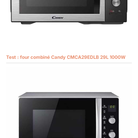
Test : four combiné Candy CMCA29EDLB 29L 1000W