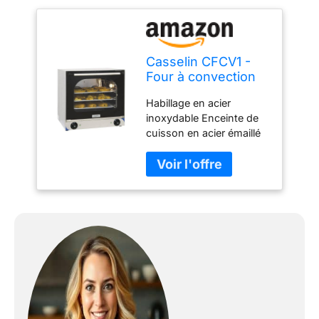
Casselin CFCV1 -
Four à convection
Habillage en acier
inoxydable Enceinte de
cuisson en acier émaillé
Porte à double vitrage
Éclairage intérieur Avec 2
moteurs de ventilation
Plage de température :
de 0°C à 300°C
Minuterie : 0 - 120
minutes 4 plaques
incluses de 433 x 315
mm Espacement entre
les plaques : 70 mm
Puissance : 2 670 W /
230 V