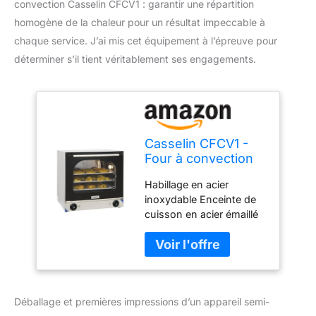
convection Casselin CFCV1 : garantir une répartition
homogène de la chaleur pour un résultat impeccable à
chaque service. J’ai mis cet équipement à l’épreuve pour
déterminer s’il tient véritablement ses engagements.
Casselin CFCV1 -
Four à convection
Habillage en acier
inoxydable Enceinte de
cuisson en acier émaillé
Porte à double vitrage
Éclairage intérieur Avec 2
moteurs de ventilation
Plage de température :
de 0°C à 300°C
Déballage et premières impressions d’un appareil semi-
Minuterie : 0 - 120