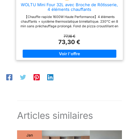
antiadhésive
2 grilles réversibles, plaque de
WOLTU Mini Four 32L avec Broche de Rôtisserie,
cuisson antiadhésive, kit
4 éléments chauffants
tournebroche
【Chauffe-rapide 1600W Haute Performance】4 éléments
chauffants + système thermostatique bimétallique. 230°C en 8
min sans préchauffage prolongé. Fond de pizza croustillant en
30 min. 30% plus rapide qu'un four traditionnel 【5 modes de
cuisson + Minuterie Intelligente】Contrôle indépendant chaleur
77,16 €
haut/bas + minuterie réversible (60 min). 5 programmes :
73,30 €
Fermentation (30°C), Décongélation (70°C), Cuisson (200°C).
Échelle fluorescente pour une utilisation nocturne précise
【Capacité Familiale 32L】Accueille pizza 30cm / plaque
23cm / broche à poulet entier. 3 hauteurs réglables. Porte en
double vitrage (+40% d'isolation thermique). Surface
empilable en sécurité, économisant 50% d'espace cuisine
【Sécurité 5 niveaux】Double vitrage + poignées anti-brûlure
+ pieds anti-dérapants + protection surchauffe. Certifications
CE/EMC/RoHS pour une sécurité domestique optimale
【Système de Nettoyage Simplifié】Plaques/grilles/tiroir à
miettes lavables au lave-vaisselle. Revêtement intérieur anti-
adhésif alimentaire : les graisses s'essuient facilement. Porte
vitrée démontable réduisant les angles morts de 90%
Articles similaires
Jan