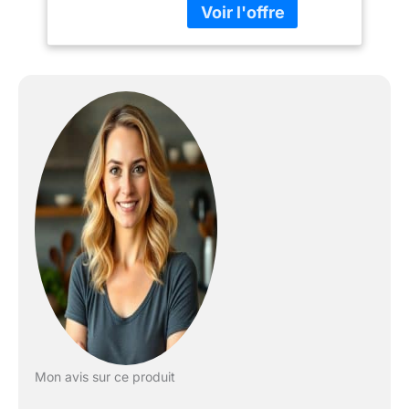
<li>Puissance de
raccordement (W):
3650</li>
<li>Dimensions :
59.5*59.5*56.4 (HxLxP)
</li> <li>Type de pose:
Encastrable</li>
<li>Technologie 6TH
SENSE</li> <li>Classe
énergétique A+</li>
</ul>
Mon avis sur ce produit