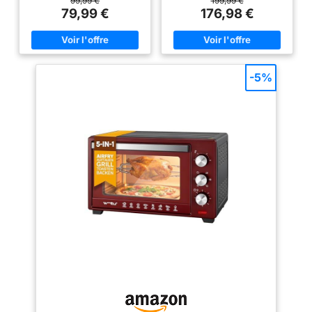
99,99 €
199,99 €
HOMOMGENE : grâce à la
grâce à la fonction chaleur
79,99 €
176,98 €
fonction chaleur tournante,
tournante, obtenez des résultats
obtenez des résultats de
de cuisson parfaits en un rien
cuisson parfaits en un rien de
de temps 7 MODES DE
temps 6 MODES DE CUISSON :
CUISSON : chaleur tournante,
chaleur tournante, chaleur
chaleur traditionnelle, gril,
traditionnelle, gril, pâtisserie,
pâtisserie, bain-marie,
-5%
bain-Marie et décongélation
tournebroche et décongélation
FACILE D’UTILISATION :
FACILE D’UTILISATION :
thermostat réglable jusqu'à
thermostat réglable jusqu'à
240°C et minuterie jusqu'à 120
240° C et minuterie jusqu'à 120
minutes REPARABILITE 15 ANS
min REPARABILITE 15 ANS AU
AU JUSTE PRIX : engagement
JUSTE PRIX : engagement de
de réparabilité 15 ans au juste
réparabilité 15 ans au juste prix
prix grâce à notre réseau de
grâce à notre réseau de 6200
6200 réparateurs dans le
réparateurs dans le monde,
monde, pour contribuer à la
pour contribuer à la protection
protection de l’environnement et
de l’environnement et à la
à la réduction des déchets
réduction des déchets DESIGN
DESIGN ELEGANT : un mini four
ELEGANT : un mini four
moderne avec une touche
moderne avec une touche
vintage et des finitions
vintage et des finitions
chromées qui s'intègre
chromées qui s'intègre
parfaitement dans toutes les
parfaitement dans toutes les
cuisines ACCESSOIRES INCLUS
cuisines CAPACITÉ XL : sa
: grille réversible, réglable sur
capacité de 60 L permet de
6 hauteurs pour faciliter la
cuire 2 plats en même temps,
cuisson et la rendre plus
parfait pour régaler toute la
précise, et plaque de cuisson
famille ACCESSOIRES INCLUS :