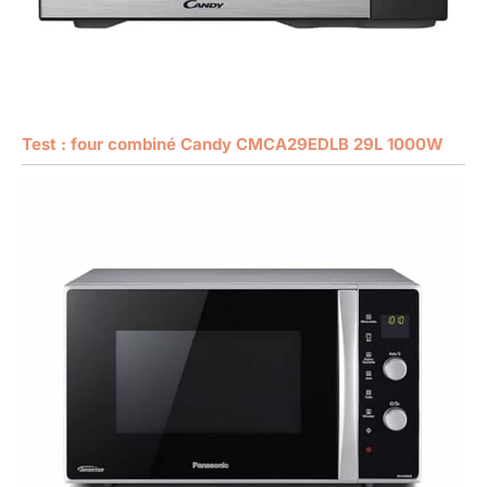
Test : four combiné Candy CMCA29EDLB 29L 1000W