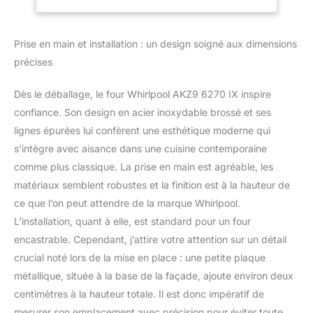
raccordement (W):
3650</li>
<li>Dimensions :
Prise en main et installation : un design soigné aux dimensions
59.5*59.5*56.4 (HxLxP)
</li> <li>Type de pose:
précises
Encastrable</li>
<li>Technologie 6TH
Dès le déballage, le four Whirlpool AKZ9 6270 IX inspire
SENSE</li> <li>Classe
confiance. Son design en acier inoxydable brossé et ses
énergétique A+</li>
lignes épurées lui confèrent une esthétique moderne qui
</ul>
s’intègre avec aisance dans une cuisine contemporaine
comme plus classique. La prise en main est agréable, les
matériaux semblent robustes et la finition est à la hauteur de
ce que l’on peut attendre de la marque Whirlpool.
L’installation, quant à elle, est standard pour un four
encastrable. Cependant, j’attire votre attention sur un détail
crucial noté lors de la mise en place : une petite plaque
métallique, située à la base de la façade, ajoute environ deux
centimètres à la hauteur totale. Il est donc impératif de
mesurer son emplacement avec précision pour éviter toute