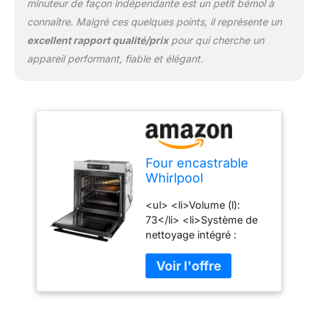
minuteur de façon indépendante est un petit bémol à
connaître. Malgré ces quelques points, il représente un
excellent rapport qualité/prix
pour qui cherche un
appareil performant, fiable et élégant.
Four encastrable
Whirlpool
AKZ96270IX
<ul> <li>Volume (l):
73</li> <li>Système de
nettoyage intégré :
Pyrolyse</li>
<li>Puissance de
raccordement (W):
3650</li>
<li>Dimensions :