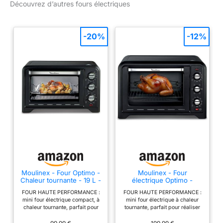
Découvrez d’autres fours électriques
59.5*59.5*56.4 (HxLxP)
</li> <li>Type de pose:
Encastrable</li>
<li>Technologie 6TH
-20%
-12%
SENSE</li> <li>Classe
énergétique A+</li>
</ul>
Moulinex - Four Optimo -
Moulinex - Four
Chaleur tournante - 19 L -
électrique Optimo -
Noir
Chaleur tournante - 60 L
FOUR HAUTE PERFORMANCE :
FOUR HAUTE PERFORMANCE :
- Noir
mini four électrique compact, à
mini four électrique à chaleur
chaleur tournante, parfait pour
tournante, parfait pour réaliser
les plats de tous les jours
tous types de plats CUISSON
CUISSON RAPIDE ET
RAPIDE ET HOMOMGENE :