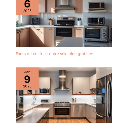
6
2025
Fours de cuisine : notre sélection gratinée
Jan
9
2025