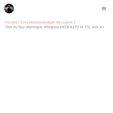
Aller
Rechercher
au
contenu
Accueil
Gros electroménager de cuisine
Test du four électrique Whirlpool AKZ9 6270 IX 73L inox A+