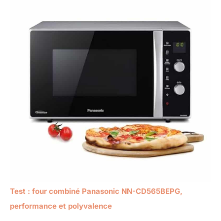
Test : four combiné Panasonic NN-CD565BEPG,
performance et polyvalence