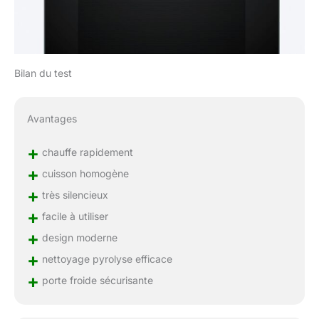
Bilan du test
Avantages
+
chauffe rapidement
+
cuisson homogène
+
très silencieux
+
facile à utiliser
+
design moderne
+
nettoyage pyrolyse efficace
+
porte froide sécurisante