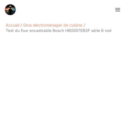
Aller
Rechercher
au
contenu
Accueil
Gros electroménager de cuisine
Test du four encastrable Bosch HBG557EB3F série 6 noir