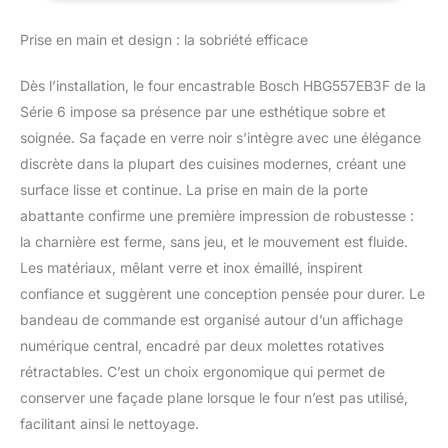
passant par la chaleur de
Prise en main et design : la sobriété efficace
sole, notre four vous
offre une variété
d'options pour cuisiner
Dès l’installation, le four encastrable Bosch HBG557EB3F de la
de délicieux plats.
Série 6 impose sa présence par une esthétique sobre et
Simplifiez votre vie avec
soignée. Sa façade en verre noir s’intègre avec une élégance
notre four doté de
discrète dans la plupart des cuisines modernes, créant une
boutons push-pull et de
la technologie EcoClean
surface lisse et continue. La prise en main de la porte
Direct. Les parois en
abattante confirme une première impression de robustesse :
céramique ultra poreuse
la charnière est ferme, sans jeu, et le mouvement est fluide.
éliminent les graisses
Les matériaux, mêlant verre et inox émaillé, inspirent
pendant la cuisson, et il
vous suffit d'essuyer la
confiance et suggèrent une conception pensée pour durer. Le
paroi du bas et l'intérieur
bandeau de commande est organisé autour d’un affichage
de la vitre pour un
numérique central, encadré par deux molettes rotatives
nettoyage rapide.
rétractables. C’est un choix ergonomique qui permet de
Gagnez du temps avec
conserver une façade plane lorsque le four n’est pas utilisé,
notre fonction de
Préchauffage Booster.
facilitant ainsi le nettoyage.
Chauffez votre four