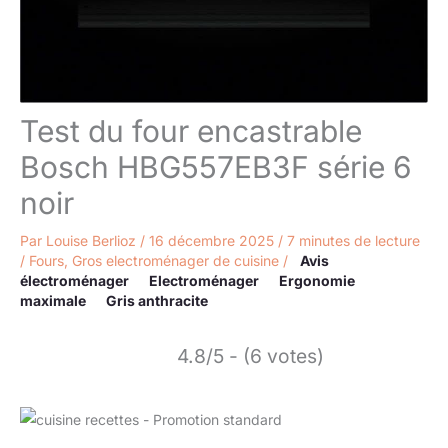
Test du four encastrable
Bosch HBG557EB3F série 6
noir
Par
Louise Berlioz
/
16 décembre 2025
/
7 minutes de lecture
/
Fours
,
Gros electroménager de cuisine
/
Avis
électroménager
Electroménager
Ergonomie
maximale
Gris anthracite
4.8/5 - (6 votes)