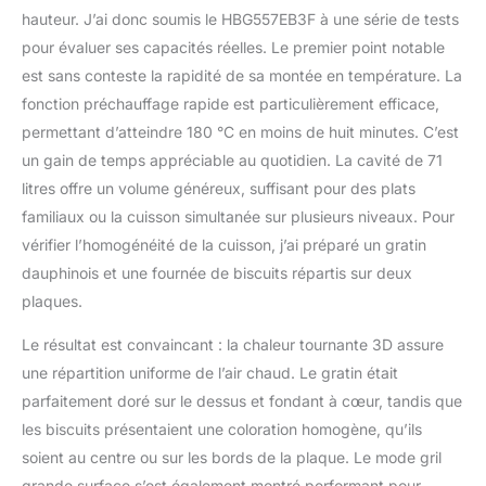
10 recettes pré-
hauteur. J’ai donc soumis le HBG557EB3F à une série de tests
programmées pour des
pour évaluer ses capacités réelles. Le premier point notable
plats parfaits à chaque
fois. Sélectionnez
est sans conteste la rapidité de sa montée en température. La
simplement le
fonction préchauffage rapide est particulièrement efficace,
programme et le poids
permettant d’atteindre 180 °C en moins de huit minutes. C’est
de votre plat, et laissez
un gain de temps appréciable au quotidien. La cavité de 71
votre four s'occuper du
litres offre un volume généreux, suffisant pour des plats
reste.
familiaux ou la cuisson simultanée sur plusieurs niveaux. Pour
vérifier l’homogénéité de la cuisson, j’ai préparé un gratin
dauphinois et une fournée de biscuits répartis sur deux
plaques.
Le résultat est convaincant : la chaleur tournante 3D assure
une répartition uniforme de l’air chaud. Le gratin était
parfaitement doré sur le dessus et fondant à cœur, tandis que
les biscuits présentaient une coloration homogène, qu’ils
soient au centre ou sur les bords de la plaque. Le mode gril
grande surface s’est également montré performant pour