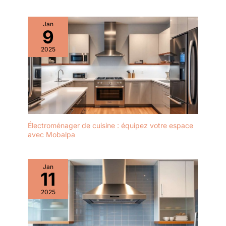
Jan
9
2025
Électroménager de cuisine : équipez votre espace
avec Mobalpa
Jan
11
2025