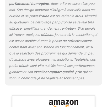
parfaitement homogène
, deux critères essentiels pour
rapidement et facilement,
moi. Son design moderne s’intègre à merveille dans ma
vous permettant de
passer à table plus vite.
cuisine et sa
porte froide
est un véritable atout sécurité
Simplifiez votre vie
au quotidien. Le nettoyage par pyrolyse se révèle très
quotidienne et profitez
efficace, simplifiant grandement l’entretien. Si je devais
de repas délicieux sans
lui trouver quelques défauts, je noterais la ventilation qui
attendre grâce à notre
four Bosch. Avec une
est assez audible durant la phase de refroidissement,
puissance de chauffe de
contrastant avec son silence en fonctionnement, ainsi
2200 W, notre four offre
que la sélection des programmes qui demande un peu
une cuisson homogène
d’habitude avec plusieurs manipulations. Toutefois, ces
sur trois niveaux. Le
ventilateur HotAir 3D
petits détails sont vite oubliés face à ses performances
répartit la chaleur
globales et son
excellent rapport qualité-prix
qui en
rapidement et
font un choix que je ne regrette absolument pas.
uniformément,
permettant de cuire trois
plats différents en même
temps, sans mélange de
saveurs. Grâce à
AutoPilot10, profitez de