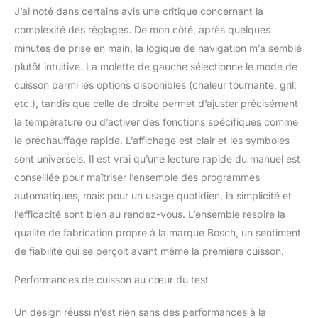
rapidement et facilement,
J’ai noté dans certains avis une critique concernant la
vous permettant de
complexité des réglages. De mon côté, après quelques
passer à table plus vite.
minutes de prise en main, la logique de navigation m’a semblé
Simplifiez votre vie
plutôt intuitive. La molette de gauche sélectionne le mode de
quotidienne et profitez
de repas délicieux sans
cuisson parmi les options disponibles (chaleur tournante, gril,
attendre grâce à notre
etc.), tandis que celle de droite permet d’ajuster précisément
four Bosch. Avec une
la température ou d’activer des fonctions spécifiques comme
puissance de chauffe de
le préchauffage rapide. L’affichage est clair et les symboles
2200 W, notre four offre
une cuisson homogène
sont universels. Il est vrai qu’une lecture rapide du manuel est
sur trois niveaux. Le
conseillée pour maîtriser l’ensemble des programmes
ventilateur HotAir 3D
automatiques, mais pour un usage quotidien, la simplicité et
répartit la chaleur
l’efficacité sont bien au rendez-vous. L’ensemble respire la
rapidement et
qualité de fabrication propre à la marque Bosch, un sentiment
uniformément,
permettant de cuire trois
de fiabilité qui se perçoit avant même la première cuisson.
plats différents en même
temps, sans mélange de
Performances de cuisson au cœur du test
saveurs. Grâce à
AutoPilot10, profitez de
Un design réussi n’est rien sans des performances à la