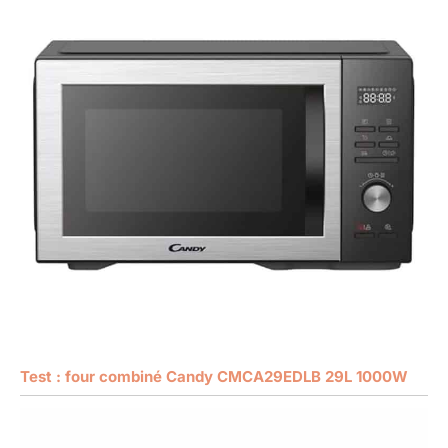
Test : four combiné Candy CMCA29EDLB 29L 1000W