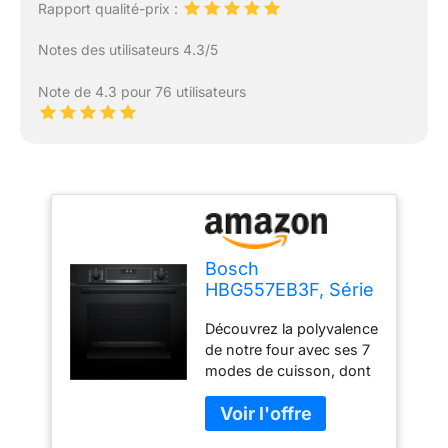
Rapport qualité-prix :
Notes des utilisateurs 4.3/5
Note de 4.3 pour 76 utilisateurs
Bosch
HBG557EB3F, Série
6, Four,
Découvrez la polyvalence
Encastrable, Noir
de notre four avec ses 7
modes de cuisson, dont
la convection naturelle et
le gril air pulsé. Du gril
chaleur tournante à la