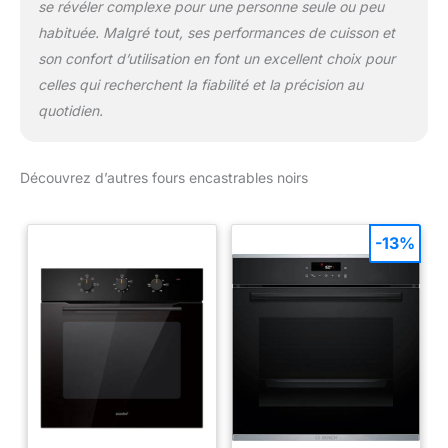
se révéler complexe pour une personne seule ou peu
habituée. Malgré tout, ses performances de cuisson et
son confort d’utilisation en font un excellent choix pour
celles qui recherchent la fiabilité et la précision au
quotidien.
Découvrez d’autres fours encastrables noirs
-13%