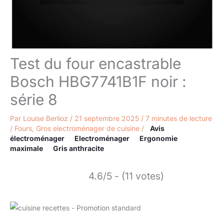
Test du four encastrable
Bosch HBG7741B1F noir :
série 8
Par
Louise Berlioz
/
21 septembre 2025
/
7 minutes de lecture
/
Fours
,
Gros electroménager de cuisine
/
Avis
électroménager
Electroménager
Ergonomie
maximale
Gris anthracite
4.6/5 - (11 votes)