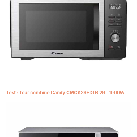
Test : four combiné Candy CMCA29EDLB 29L 1000W