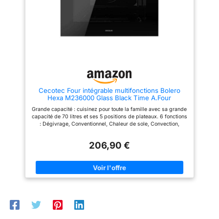
poisson frit et des frites. Le
l’aide au nettoyage hydrolytique
panier de friteuse à air fourni
élimine les légères salissures
peut aider à obtenir de
avec de la vapeur d’eau
meilleurs résultats de friteuse à
Nombreuses possibilités de
air. 【Cuisson uniforme
cuisson pour chaque plat :
partout】Cuisez plus de choses
profite de la flexibilité de 7
en une fois et obtenez toujours
modes de cuisson, dont l’air
un résultat parfait. Le tube de
pulsé 3D, la chaleur de voûte et
chauffage en forme de "W" en
de sole, le gril à convection, le
haut et en bas, accompagné
gril grande surface, le mode
des accessoires
pizza, l’air chaud délicat et la
supplémentaires, comme le
cuisson Air Fry – idéal pour des
Cecotec Four intégrable multifonctions Bolero
plateau et la grille de gril,
aliments croustillants ou cuits
Hexa M236000 Glass Black Time A.Four
garantit que vos plats soit cuits
en douceur Sécurité et confort
multifonctions Capacité de 70 L, 6 fonctions,
uniformément. Cela vous assure
au cœur : La vitre de porte
Grande capacité : cuisinez pour toute la famille avec sa grande
classe A, 2800 W
que chaque portion sera aussi
quadruple et la faible
capacité de 70 litres et ses 5 positions de plateaux. 6 fonctions
parfaite que la précédente.
température de la porte
: Dégivrage, Conventionnel, Chaleur de sole, Convection,
【Nettoyage facile à la
assurent la sécurité, même
Convection + Gril, Mode Eco. Cooling Fan : système de
vapeur】Le four Comfee'
pendant la pyrolyse. De plus, le
ventilation d’air pour un refroidissement optimal du four
transforme le nettoyage après la
verrouillage de la porte et la
206,90 €
pendant et après la cuisson. Minuteur : programmez votre
cuisson en une tâche qui n'est
sécurité pour enfants offrent
cuisson selon le temps dont vous avez besoin et évitez qu'elle
plus une corvée. La vapeur peut
une protection supplémentaire
ne brûle. Steam Base XXL : Zone Steam XXL pour utiliser les
délier la graisse et les résidus
lors du fonctionnement en
fonctions Steam EasyClean et Steam Assist. Steam Assist :
têtus qui restent sur ses
pyrolyse
Préparez vos plats avec cette fonction, en combinant la
surfaces pour obtenir un
cuisson avec la vapeur pour que vos recettes soient
nettoyage naturel, sans effort.
croustillantes à l'extérieur et juteuses à l'intérieur. Steam
Dites adieu aux séances
EasyClean : la vapeur élimine les saletés et permet un meilleur
d'effacement. Ce fantastique
nettoyage. Porte triple verre : porte froide avec 3 verres qui
four encastré est votre solution
nous évite de nous brûler en touchant le verre extérieur et évite
ultime pour économiser du