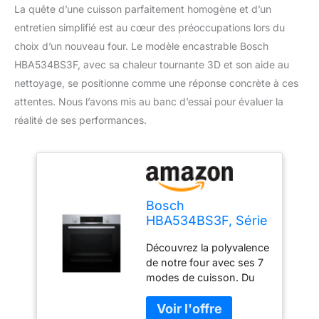
La quête d’une cuisson parfaitement homogène et d’un
entretien simplifié est au cœur des préoccupations lors du
choix d’un nouveau four. Le modèle encastrable Bosch
HBA534BS3F, avec sa chaleur tournante 3D et son aide au
nettoyage, se positionne comme une réponse concrète à ces
attentes. Nous l’avons mis au banc d’essai pour évaluer la
réalité de ses performances.
Bosch
HBA534BS3F, Série
4, Four,
Découvrez la polyvalence
Encastrable, Inox
de notre four avec ses 7
modes de cuisson. Du
gril à chaleur tournante à
la position pizza en