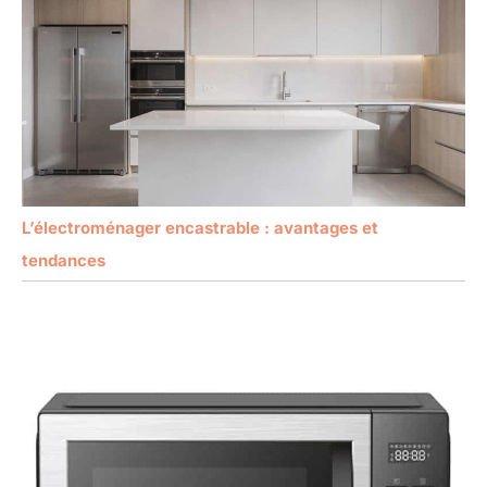
L’électroménager encastrable : avantages et
tendances