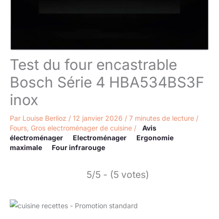
Test du four encastrable
Bosch Série 4 HBA534BS3F
inox
Par
Louise Berlioz
/
12 janvier 2026
/
7 minutes de lecture
/
Fours
,
Gros electroménager de cuisine
/
Avis
électroménager
Electroménager
Ergonomie
maximale
Four infrarouge
5/5 - (5 votes)