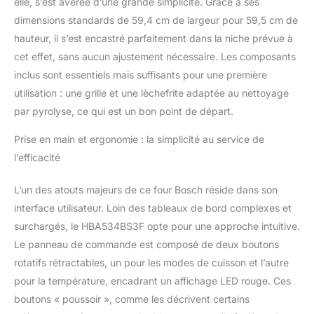
elle, s’est avérée d’une grande simplicité. Grâce à ses
votre vie quotidienne et
dimensions standards de 59,4 cm de largeur pour 59,5 cm de
profitez de repas
hauteur, il s’est encastré parfaitement dans la niche prévue à
délicieux sans attendre
cet effet, sans aucun ajustement nécessaire. Les composants
grâce à notre four Bosch.
Avec une puissance de
inclus sont essentiels mais suffisants pour une première
chauffe de 2200 W, notre
utilisation : une grille et une lèchefrite adaptée au nettoyage
four offre une cuisson
par pyrolyse, ce qui est un bon point de départ.
homogène sur trois
niveaux. Le ventilateur
Prise en main et ergonomie : la simplicité au service de
HotAir 3D répartit la
l’efficacité
chaleur rapidement et
uniformément,
L’un des atouts majeurs de ce four Bosch réside dans son
permettant de cuire trois
plats différents en même
interface utilisateur. Loin des tableaux de bord complexes et
temps, sans mélange de
surchargés, le HBA534BS3F opte pour une approche intuitive.
saveurs. Avec un volume
Le panneau de commande est composé de deux boutons
de 71 L, un réglage de
rotatifs rétractables, un pour les modes de cuisson et l’autre
température de 50 °C à
275 °C, ainsi que des
pour la température, encadrant un affichage LED rouge. Ces
dimensions
boutons « poussoir », comme les décrivent certains
d'encastrement (56cm-