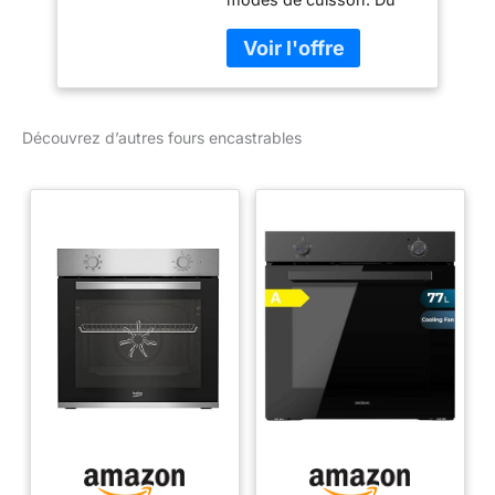
gril à chaleur tournante à
la position pizza en
passant par la chaleur
tournante douce ou le
gril grande surface, vous
Découvrez d’autres fours encastrables
pouvez cuisiner une
variété de plats délicieux.
Dites adieu aux corvées
de nettoyage avec notre
fonction EcoClean. Les
parois en céramique
auto-nettoyantes
gardent votre four propre
en permanence, tandis
que le programme
EcoClean ne dure qu'une
heure à 270°C. Gagnez
du temps avec notre
fonction de Préchauffage
Booster. Chauffez votre
four rapidement et