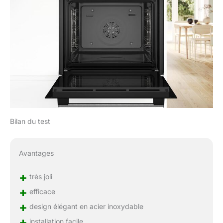
Bilan du test
Avantages
+
très joli
+
efficace
+
design élégant en acier inoxydable
+
installation facile