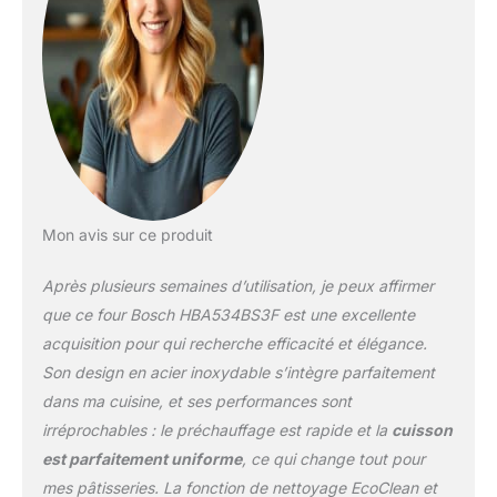
parois en céramique
auto-nettoyantes
gardent votre four propre
en permanence, tandis
que le programme
EcoClean ne dure qu'une
heure à 270°C. Gagnez
du temps avec notre
fonction de Préchauffage
Booster. Chauffez votre
four rapidement et
Mon avis sur ce produit
facilement, vous
permettant de passer à
Après plusieurs semaines d’utilisation, je peux affirmer
table plus vite. Simplifiez
que ce four Bosch HBA534BS3F est une excellente
votre vie quotidienne et
acquisition pour qui recherche efficacité et élégance.
profitez de repas
Son design en acier inoxydable s’intègre parfaitement
délicieux sans attendre
grâce à notre four Bosch.
dans ma cuisine, et ses performances sont
Avec une puissance de
irréprochables : le préchauffage est rapide et la
cuisson
chauffe de 2200 W, notre
est parfaitement uniforme
, ce qui change tout pour
four offre une cuisson
mes pâtisseries. La fonction de nettoyage EcoClean et
homogène sur trois