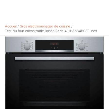
Accueil
Gros electroménager de cuisine
Test du four encastrable Bosch Série 4 HBA534BS3F inox