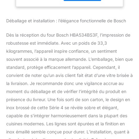
passant par la chaleur
tournante douce ou le
gril grande surface, vous
Déballage et installation : l’élégance fonctionnelle de Bosch
pouvez cuisiner une
variété de plats délicieux.
Dites adieu aux corvées
Dès la réception du four Bosch HBA534BS3F, l’impression de
de nettoyage avec notre
robustesse est immédiate. Avec un poids de 33,3
fonction EcoClean. Les
kilogrammes, l’appareil inspire confiance, un sentiment
parois en céramique
souvent associé à la marque allemande. L’emballage, bien que
auto-nettoyantes
gardent votre four propre
standard, protège efficacement l’appareil. Cependant, il
en permanence, tandis
convient de noter qu’un avis client fait état d’une vitre brisée à
que le programme
la livraison. Je recommande donc une vigilance accrue au
EcoClean ne dure qu'une
moment du déballage et de vérifier l’intégrité du produit en
heure à 270°C. Gagnez
du temps avec notre
présence du livreur. Une fois sorti de son carton, le design en
fonction de Préchauffage
inox brossé de cette Série 4 se révèle sobre et élégant,
Booster. Chauffez votre
capable de s’intégrer harmonieusement dans la plupart des
four rapidement et
cuisines modernes. Les lignes sont épurées et la finition en
facilement, vous
inox émaillé semble conçue pour durer. L’installation, quant à
permettant de passer à
table plus vite. Simplifiez