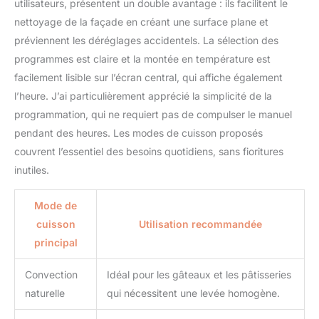
utilisateurs, présentent un double avantage : ils facilitent le
56,8cm x 58,5cm-
nettoyage de la façade en créant une surface plane et
59,5cm x 55cm) de notre
four offre une capacité et
préviennent les déréglages accidentels. La sélection des
une flexibilité
programmes est claire et la montée en température est
exceptionnelles.
facilement lisible sur l’écran central, qui affiche également
l’heure. J’ai particulièrement apprécié la simplicité de la
programmation, qui ne requiert pas de compulser le manuel
pendant des heures. Les modes de cuisson proposés
couvrent l’essentiel des besoins quotidiens, sans fioritures
inutiles.
Mode de
cuisson
Utilisation recommandée
principal
Convection
Idéal pour les gâteaux et les pâtisseries
naturelle
qui nécessitent une levée homogène.