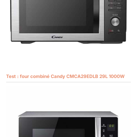
Test : four combiné Candy CMCA29EDLB 29L 1000W