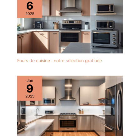
6
2025
Fours de cuisine : notre sélection gratinée
Jan
9
2025