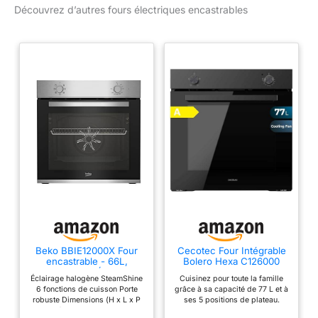
Découvrez d’autres fours électriques encastrables
Beko BBIE12000X Four
Cecotec Four Intégrable
encastrable - 66L,
Bolero Hexa C126000
SteamShine, Éclairage
Dark Inox A 77 L. 2800W,
Éclairage halogène SteamShine
Cuisinez pour toute la famille
halogène, 6 fonctions de
4 Fonctions, Mode
6 fonctions de cuisson Porte
grâce à sa capacité de 77 L et à
cuisson, H x L x P (cm) :
Convection, Steam Base
robuste Dimensions (H x L x P
ses 5 positions de plateau.
59,5 x 59,4 x 56,7, Acier
X2, Basse
en cm) : 59,5 x 59,4 x 56,7
Steam Base X2 : double zone
inoxydable, Classe A
Consommation,