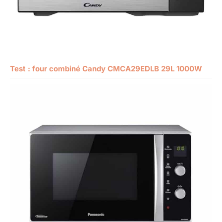
Test : four combiné Candy CMCA29EDLB 29L 1000W