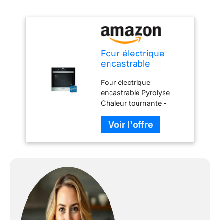
Four électrique
encastrable
Pyrolyse Chaleur
Four électrique
tournante -
encastrable Pyrolyse
Multifonction -
Chaleur tournante -
BRANDT BXP5560X
Multifonction - BRANDT
- Inox - 73 L -
BXP5560X - Inox - 73 L
Classe A+
- Classe A+ -
rapido2shop