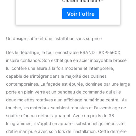
Chaleur tournante -
BRANDT BXP5560X
Multifonction - BRANDT
- Inox - 73 L -
BXP5560X - Inox - 73 L
Classe A+
- Classe A+ -
rapido2shop
Un design sobre et une installation sans surprise
Dès le déballage, le four encastrable BRANDT BXP5560X
inspire confiance. Son esthétique en acier inoxydable brossé
lui confère une allure à la fois moderne et intemporelle,
capable de s’intégrer dans la majorité des cuisines
contemporaines. La façade est épurée, dominée par une large
porte en plein verre et un bandeau de commande qui allie
deux molettes rotatives à un affichage numérique central. Au
toucher, les matériaux semblent robustes et l’assemblage ne
souffre d’aucun défaut apparent. Avec un poids de 38
kilogrammes, il s’agit d’un appareil substantiel qui nécessite
d’être manipulé avec soin lors de l’installation. Cette dernière