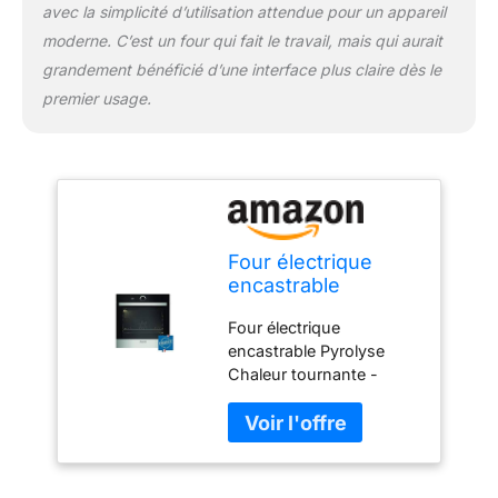
avec la simplicité d’utilisation attendue pour un appareil
moderne. C’est un four qui fait le travail, mais qui aurait
grandement bénéficié d’une interface plus claire dès le
premier usage.
Four électrique
encastrable
Pyrolyse Chaleur
Four électrique
tournante -
encastrable Pyrolyse
Multifonction -
Chaleur tournante -
BRANDT BXP5560X
Multifonction - BRANDT
- Inox - 73 L -
BXP5560X - Inox - 73 L
Classe A+
- Classe A+ -
rapido2shop