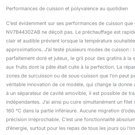
Performances de cuisson et polyvalence au quotidien
C’est évidemment sur ses performances de cuisson que ce 
NV7B4430ZAB ne déçoit pas. Le préchauffage est rapide e
clair et audible prévient lorsque la température souhaitée 
approximations. J’ai testé plusieurs modes de cuisson : la
parfaitement doré et juteux, le gril pour des gratins à la s
aux fruits dont la pâte était cuite à la perfection. La ré
zones de surcuisson ou de sous-cuisson que l’on peut p
véritable innovation de ce modèle, qui change la donne 
à un séparateur de cavité amovible, il est possible de tr
indépendantes. J’ai ainsi pu cuire simultanément un file
160 °C dans la partie inférieure. Aucune migration d’odeu
précision irréprochable. C’est une fonctionnalité absol
d’énergie, surtout pour les repas de tous les jours où l’on 