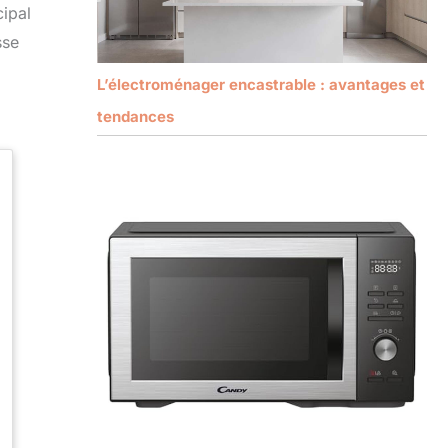
cipal
sse
L’électroménager encastrable : avantages et
tendances