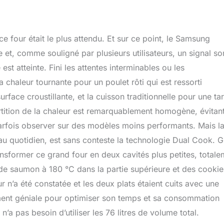
four était le plus attendu. Et sur ce point, le Samsung
t, comme souligné par plusieurs utilisateurs, un signal so
est atteinte. Fini les attentes interminables ou les
 chaleur tournante pour un poulet rôti qui est ressorti
urface croustillante, et la cuisson traditionnelle pour une tar
partition de la chaleur est remarquablement homogène, évitant
arfois observer sur des modèles moins performants. Mais l
au quotidien, est sans conteste la technologie Dual Cook. 
ansformer ce grand four en deux cavités plus petites, total
t de saumon à 180 °C dans la partie supérieure et des cookie
r n’a été constatée et les deux plats étaient cuits avec une
ument géniale pour optimiser son temps et sa consommation
n’a pas besoin d’utiliser les 76 litres de volume total.