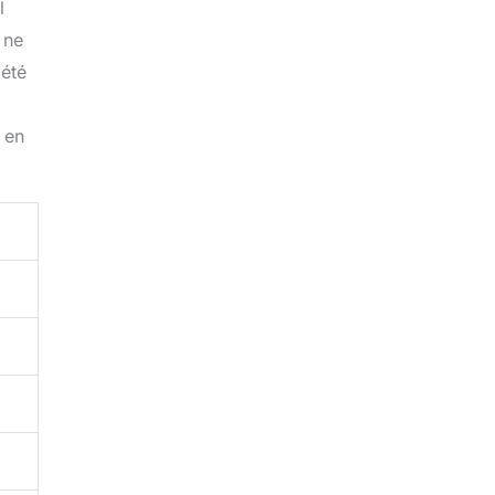
l
 ne
 été
 en