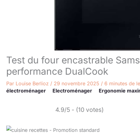
Test du four encastrable Sa
performance DualCook
Par
Louise Berlioz
/
29 novembre 2025
/
6 minutes de l
électroménager
Electroménager
Ergonomie maxi
4.9/5 - (10 votes)