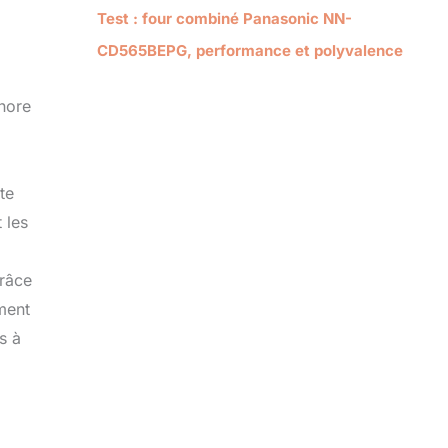
Test : four combiné Panasonic NN-
CD565BEPG, performance et polyvalence
nore
te
 les
a
Grâce
ement
s à