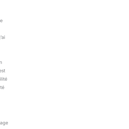
re
’ai
n
est
lité
ité
yage