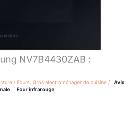
msung NV7B4430ZAB :
ecture
/
Fours
,
Gros electroménager de cuisine
/
Avis
male
Four infrarouge