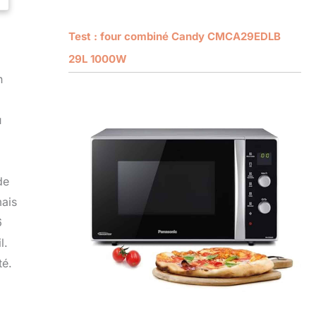
Test : four combiné Candy CMCA29EDLB
29L 1000W
n
u
de
mais
6
l.
té.