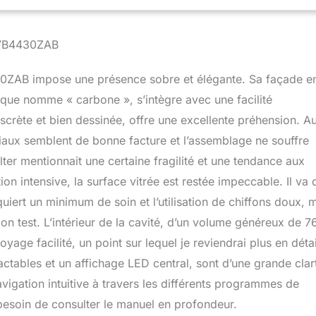
V7B4430ZAB
0ZAB impose une présence sobre et élégante. Sa façade e
rque nomme « carbone », s’intègre avec une facilité
crète et bien dessinée, offre une excellente préhension. A
riaux semblent de bonne facture et l’assemblage ne souffre
lter mentionnait une certaine fragilité et une tendance aux
ion intensive, la surface vitrée est restée impeccable. Il va 
quiert un minimum de soin et l’utilisation de chiffons doux, 
 mon test. L’intérieur de la cavité, d’un volume généreux de 7
yage facilité, un point sur lequel je reviendrai plus en détai
tables et un affichage LED central, sont d’une grande clar
igation intuitive à travers les différents programmes de
besoin de consulter le manuel en profondeur.