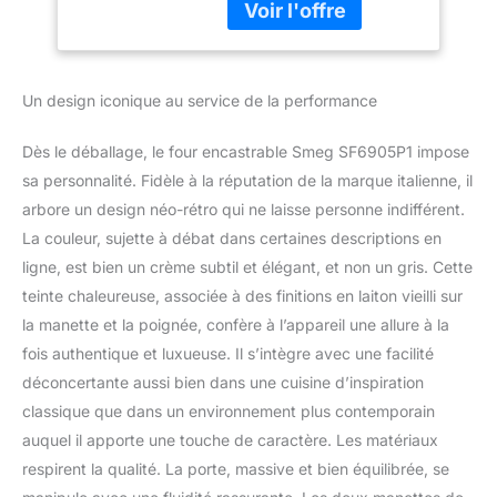
tempérée triple vitre
Porte tempérée (3
Nettoyage assisté Vapor
vitres)
Clean Double éclairage
halogène Porte intérieure
Un design iconique au service de la performance
plein verre démontable
Dimensions
d'encastrement (HxLxP
Dès le déballage, le four encastrable Smeg SF6905P1 impose
en cm) : 58.3 x 55.4 x
sa personnalité. Fidèle à la réputation de la marque italienne, il
55 Dimensions du
arbore un design néo-rétro qui ne laisse personne indifférent.
produit (HxLxP en cm) :
La couleur, sujette à débat dans certaines descriptions en
59 x 59.7 x 55
ligne, est bien un crème subtil et élégant, et non un gris. Cette
teinte chaleureuse, associée à des finitions en laiton vieilli sur
la manette et la poignée, confère à l’appareil une allure à la
fois authentique et luxueuse. Il s’intègre avec une facilité
déconcertante aussi bien dans une cuisine d’inspiration
classique que dans un environnement plus contemporain
auquel il apporte une touche de caractère. Les matériaux
respirent la qualité. La porte, massive et bien équilibrée, se