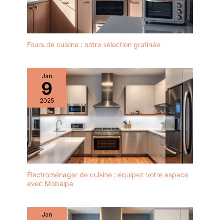
Fours de cuisine : notre sélection gratinée
Jan
9
2025
Électroménager de cuisine : équipez votre espace
avec Mobalpa
Jan