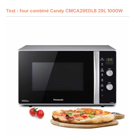
Test : four combiné Candy CMCA29EDLB 29L 1000W