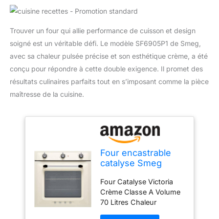
Trouver un four qui allie performance de cuisson et design
soigné est un véritable défi. Le modèle SF6905P1 de Smeg,
avec sa chaleur pulsée précise et son esthétique crème, a été
conçu pour répondre à cette double exigence. Il promet des
résultats culinaires parfaits tout en s’imposant comme la pièce
maîtresse de la cuisine.
Four encastrable
catalyse Smeg
SF6905P1 - Four
Four Catalyse Victoria
multifonction
Crème Classe A Volume
Chaleur tournante
70 Litres Chaleur
ou pulsée / 70 litres
tournante Porte
/ Classe A / Crème /