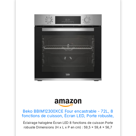
Steam Assist : préparez vos
plats avec cette fonction, en
utilisant la cuisson et la vapeur
pour rendre vos recettes
croustillantes à l'extérieur et
juteuses à l'intérieur. Cooling
Fan : système de ventilation
pour un refroidissement rapide.
Il minimise la condensation et
l'excès de température entre le
four et la surface de cuisson.
Oubliez les longues attentes
après la cuisson pour nettoyer
le four ou ranger les ustensiles
de cuisine à l'intérieur. 4
fonctions : chaleur en haut,
chaleur en bas, Steam Assist et
Steam EasyClean, ainsi qu'un
éclairage intérieur. Porte Triple
Glass : porte avec 3 vitres qui
vous empêche de vous brûler
en touchant la vitre extérieure et
ne perd pas de chaleur, ce qui
le rend plus efficace. Classe
Beko BBIM12300XCE Four encastrable - 72L, 8
énergétique A : cuisinez vos
fonctions de cuisson, Écran LED, Porte robuste,
recettes tout en préservant
Dimensions : H 59,5 x l 59,4 x P 56,7 cm, Noir,
l'efficacité énergétique.
Éclairage halogène Écran LED 8 fonctions de cuisson Porte
Classe A+
Puissance de 2800 W :
robuste Dimensions (H x L x P en cm) : 59,5 x 59,4 x 56,7
préparez toutes sortes de
recettes grâce à son énorme