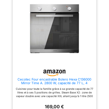
Cecotec Four encastrable Bolero Hexa C136000
Mirror Time A. 2800 W, capacité de 77 L, 4
fonctions, Minuterie, Steam Assist, Steam
Cuisinez pour toute la famille grâce à sa grande capacité de 77
EasyClean, Cooling Fan, Triple Vitrage, Classe
litres et à ses 5 positions de grilles. Steam Base X2 : zone de
Énergétique A
vapeur double avec une capacité XXL allant jusqu'à 1 litre (500
ml + 500 ml) pour l'utilisation des fonctions Steam EasyClean
et Steam Assist. Steam EasyClean : la vapeur élimine la saleté
169,00 €
et permet un meilleur nettoyage. Steam Assist : préparez vos