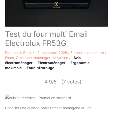
Test du four multi Email
Electrolux FR53G
Par
Louise Berlioz
/
7 novembre 2025
/
7 minutes de lecture
/
Fours
,
Gros electroménager de cuisine
/
Avis
électroménager
Electroménager
Ergonomie
maximale
Four infrarouge
4.9/5 - (7 votes)
Concilier une cuisson parfaitement homogène et une