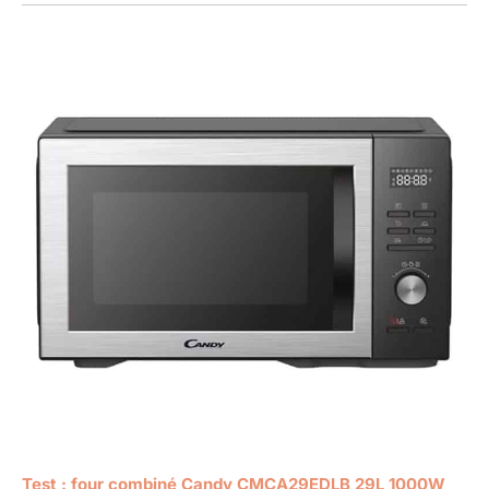
Test : four combiné Candy CMCA29EDLB 29L 1000W