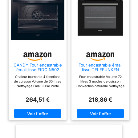
CANDY Four encastrable
Four encastrable émail
émail lisse FIDC N502
lisse TELEFUNKEN
Idéa, 65 litres, minuteur
Chaleur tournante 4 fonctions
Four encastrable Volume 72
de cuisson Volume de 65 litres
litres 3 modes de cuisson
Nettoyage Email lisse Porte
Convection naturelle Nettoyage
classique 2 verres
manuel
264,51 €
218,86 €