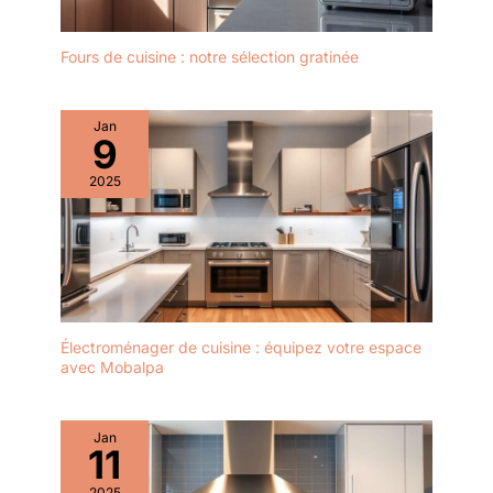
Fours de cuisine : notre sélection gratinée
Jan
9
2025
Électroménager de cuisine : équipez votre espace
avec Mobalpa
Jan
11
2025