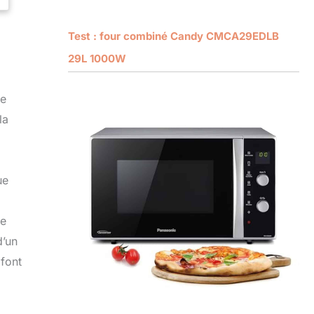
Test : four combiné Candy CMCA29EDLB
29L 1000W
de
la
ue
ne
d’un
 font