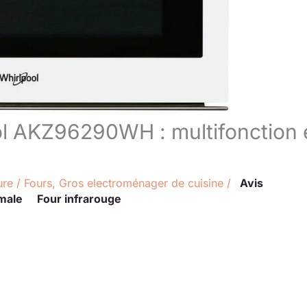
ol AKZ96290WH : multifonction 
ure
/
Fours
,
Gros electroménager de cuisine
/
Avis
male
Four infrarouge