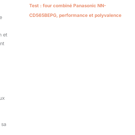
Test : four combiné Panasonic NN-
CD565BEPG, performance et polyvalence
e
n et
nt
eux
 sa