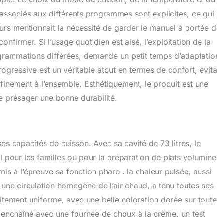
ssociés aux différents programmes sont explicites, ce qui
teurs mentionnait la nécessité de garder le manuel à portée d
firmer. Si l’usage quotidien est aisé, l’exploitation de la
ogrammations différées, demande un petit temps d’adaptatio
rogressive est un véritable atout en termes de confort, évita
finement à l’ensemble. Esthétiquement, le produit est une
e présager une bonne durabilité.
es capacités de cuisson. Avec sa cavité de 73 litres, le
our les familles ou pour la préparation de plats volumin
is à l’épreuve sa fonction phare : la chaleur pulsée, aussi
 une circulation homogène de l’air chaud, a tenu toutes ses
itement uniforme, avec une belle coloration dorée sur toute
te enchaîné avec une fournée de choux à la crème, un test