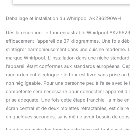
Déballage et installation du Whirlpool AKZ96290WH
Dès la réception, le four encastrable Whirlpool AKZ962
efficacement l’appareil de 37 kilogrammes. Une fois déba
s’intégrer harmonieusement dans une cuisine moderne. Les
marque Whirlpool. L’installation dans une niche standard
l’appareil étant conformes aux standards européens. Cep
raccordement électrique : le four est livré sans prise au b
non négligeable. Pour une personne peu à l’aise avec le b
compétente sera nécessaire pour connecter l’appareil di
prise adéquate. Une fois cette étape franchie, la mise e
écran central et de deux molettes rétractables, est claire
en quelques secondes, sans même avoir besoin de consul
La prise en main des fonctions de base est tout aussi s