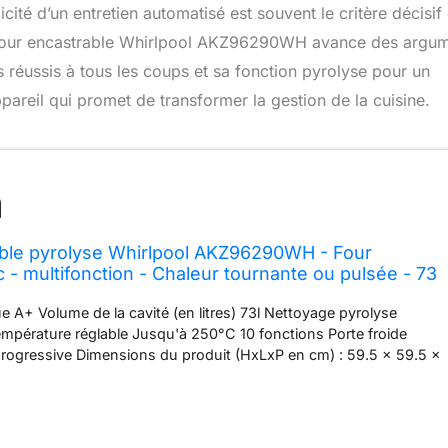
ité d’un entretien automatisé est souvent le critère décisif
le four encastrable Whirlpool AKZ96290WH avance des argu
s réussis à tous les coups et sa fonction pyrolyse pour un
pareil qui promet de transformer la gestion de la cuisine.
able pyrolyse Whirlpool AKZ96290WH - Four
 - multifonction - Chaleur tournante ou pulsée - 73
 froide (4 vitres) - Classe énergétique A+
e A+ Volume de la cavité (en litres) 73l Nettoyage pyrolyse
mpérature réglable Jusqu'à 250°C 10 fonctions Porte froide
progressive Dimensions du produit (HxLxP en cm) : 59.5 x 59.5 x
d'encastrement (HxLxP en cm) : 60 x 56 x 55