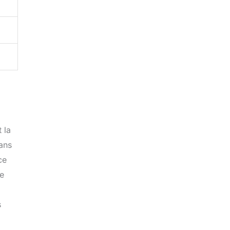
 la
dans
ce
de
s