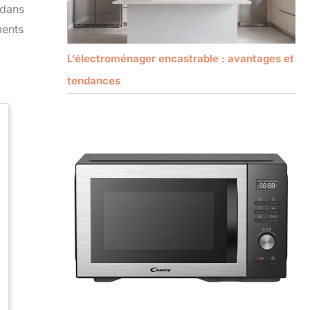
 dans
ments
L’électroménager encastrable : avantages et
tendances