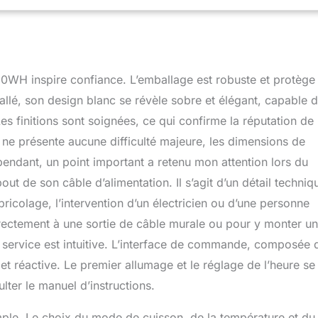
90WH inspire confiance. L’emballage est robuste et protège
llé, son design blanc se révèle sobre et élégant, capable 
 finitions sont soignées, ce qui confirme la réputation de 
 ne présente aucune difficulté majeure, les dimensions de
endant, un point important a retenu mon attention lors du
out de son câble d’alimentation. Il s’agit d’un détail techniq
ricolage, l’intervention d’un électricien ou d’une personne
rectement à une sortie de câble murale ou pour y monter u
n service est intuitive. L’interface de commande, composée 
 et réactive. Le premier allumage et le réglage de l’heure se
ter le manuel d’instructions.
imple. Le choix du mode de cuisson, de la température et du