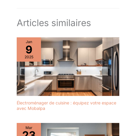
Dimensions des fentes : 38 x 17 x 17,5 cm - Largeur des fentes
: 3,8 cm - Longueur des fentes : 25,5 cm
Articles similaires
Jan
9
2025
Électroménager de cuisine : équipez votre espace
avec Mobalpa
Mar
23