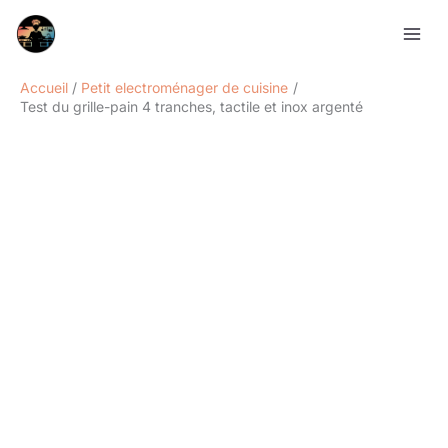
Aller
Rechercher
au
contenu
Accueil
Petit electroménager de cuisine
Test du grille-pain 4 tranches, tactile et inox argenté