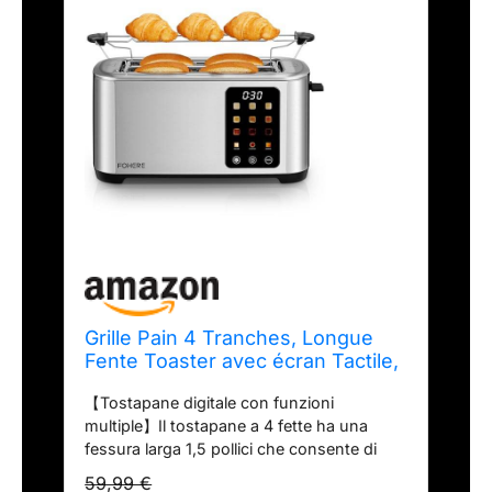
Grille Pain 4 Tranches, Longue
Fente Toaster avec écran Tactile,
9 Niveaux de Dorage, 3 Types de
【Tostapane digitale con funzioni
Pain, Inox Grille Pain, Tiroir
multiple】Il tostapane a 4 fette ha una
Ramasse Miettes Amovible,
fessura larga 1,5 pollici che consente di
D'annulation/Décongélation/Réch
inserire fette di pane lunghe e spesse.
auffage, Argent
59,99 €