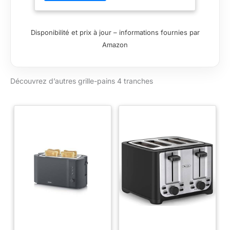
di pane tra cui scegliere, tra cui pane,
waffle e muffin. Cestello riscaldante
retrattile per riscaldare dolci, croissant,
Disponibilité et prix à jour – informations fournies par
panini, focacce, pitas e altro ancora.
Amazon
【Display LCD e comandi a
sfioramento】Il tostapane a 4 fette è
dotato di un display LCD colorato. Basta
Découvrez d’autres grille-pains 4 tranches
un tocco per selezionare il tipo di pane e
il set di cottura. La funzione di memoria
mantiene le impostazioni del tipo di
pane e della tonalità dell'ultima
tostatura. Il termostato intelligente
regola automaticamente il tempo in base
alla temperatura interna. Lo schermo
colorato mostra il tempo di cottura
rimanente, in modo da poter fare un po'
di sonnellino in più! 【9 niveaux de
grillage réglables】Choisissez la nuance
de brunissement parfaite pour votre
pain. De légèrement chaud à sombre et
croustillant. Le réglage moyen