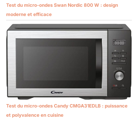
Test du micro-ondes Swan Nordic 800 W : design
moderne et efficace
Test du micro-ondes Candy CMGA31EDLB : puissance
et polyvalence en cuisine