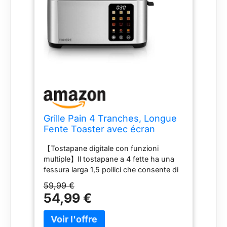
cepillado es un complemento de
bienvenida garantizado para su cocina.
Grille Pain 4 Tranches, Longue
Fente Toaster avec écran
Tactile, 9 Niveaux de Dorage, 3
【Tostapane digitale con funzioni
Types de Pain, Inox Grille Pain,
multiple】Il tostapane a 4 fette ha una
Tiroir Ramasse Miettes
fessura larga 1,5 pollici che consente di
Amovible,
inserire fette di pane lunghe e spesse.
D'annulation/Décongélation/Réc
59,99 €
Accoglie diversi tipi di pane. Inoltre, non
hauffage, Argent
54,99 €
solo ha le funzioni di annullamento,
scongelamento e riscaldamento.
Abbiamo anche aggiunto 3 tipi speciali