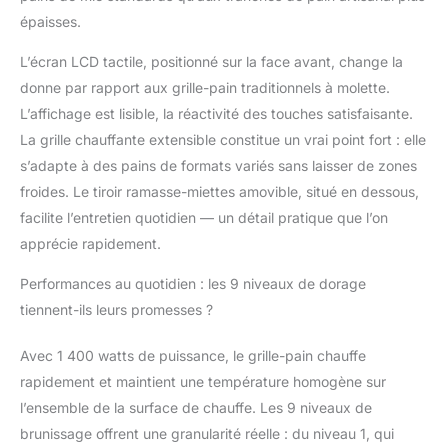
chaud à sombre et croustillant. Le réglage
épaisses.
moyen spécialement développé - 5
vitesses - permet de cuire un pain
L’écran LCD tactile, positionné sur la face avant, change la
délicieux qui n'est pas trop sec mais plein
donne par rapport aux grille-pain traditionnels à molette.
de saveur brûlée. Parallèlement, la fonction
L’affichage est lisible, la réactivité des touches satisfaisante.
de réchauffage et de maintien au chaud
La grille chauffante extensible constitue un vrai point fort : elle
permet de réchauffer rapidement et de
maintenir au chaud le pain précédemment
s’adapte à des pains de formats variés sans laisser de zones
grillé à des températures plus basses sans
froides. Le tiroir ramasse-miettes amovible, situé en dessous,
le brûler. 【Tostado uniforme y más
facilite l’entretien quotidien — un détail pratique que l’on
rápido】1400W de alta potencia, acorta el
apprécie rapidement.
tiempo de tostado en un 50%, tuesta
rápidamente la superficie del pan hasta
Performances au quotidien : les 9 niveaux de dorage
que esté crujiente, y mantiene la humedad
tiennent-ils leurs promesses ?
y el sabor dentro del pan. Después de
muchas pruebas, hemos ajustado la
construcción y el cable calefactor para
Avec 1 400 watts de puissance, le grille-pain chauffe
asegurar que esta tostadora ofrezca
rapidement et maintient une température homogène sur
resultados consistentes cada vez. Incluso
l’ensemble de la surface de chauffe. Les 9 niveaux de
durante las horas punta de la mañana,
brunissage offrent une granularité réelle : du niveau 1, qui
podrá disfrutar de un horneado perfecto