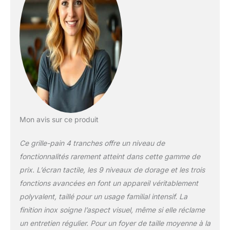
tostatura. Il termostato intelligente
regola automaticamente il tempo in base
alla temperatura interna. Lo schermo
colorato mostra il tempo di cottura
rimanente, in modo da poter fare un po'
di sonnellino in più! 【9 niveaux de
grillage réglables】Choisissez la nuance
de brunissement parfaite pour votre
pain. De légèrement chaud à sombre et
croustillant. Le réglage moyen
spécialement développé - 5 vitesses -
permet de cuire un pain délicieux qui
Mon avis sur ce produit
n'est pas trop sec mais plein de saveur
brûlée. Parallèlement, la fonction de
Ce grille-pain 4 tranches offre un niveau de
réchauffage et de maintien au chaud
fonctionnalités rarement atteint dans cette gamme de
permet de réchauffer rapidement et de
prix. L’écran tactile, les 9 niveaux de dorage et les trois
maintenir au chaud le pain
fonctions avancées en font un appareil véritablement
précédemment grillé à des températures
plus basses sans le brûler. 【Tostado
polyvalent, taillé pour un usage familial intensif. La
uniforme y más rápido】1400W de alta
finition inox soigne l’aspect visuel, même si elle réclame
potencia, acorta el tiempo de tostado en
un entretien régulier. Pour un foyer de taille moyenne à la
un 50%, tuesta rápidamente la