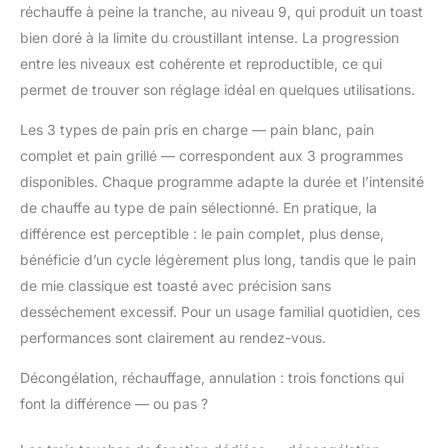
en cuestión de minutos. 【Fácil de limpiar
réchauffe à peine la tranche, au niveau 9, qui produit un toast
y almacenar】Las tostadoras están
bien doré à la limite du croustillant intense. La progression
destinadas a recoger migas, pero con la
entre les niveaux est cohérente et reproductible, ce qui
bandeja de migas extraíble, la limpieza es
permet de trouver son réglage idéal en quelques utilisations.
sin esfuerzo. No más peleas con migas
obstinadas. Aproveche el práctico
Les 3 types de pain pris en charge — pain blanc, pain
almacenamiento del cable debajo de la
complet et pain grillé — correspondent aux 3 programmes
base para mantener la tostadora de pan
compacta y ordenada. Diseñado con
disponibles. Chaque programme adapte la durée et l’intensité
componentes de calidad, este tostador de
de chauffe au type de pain sélectionné. En pratique, la
acero inoxidable cepillado es un
différence est perceptible : le pain complet, plus dense,
complemento de bienvenida garantizado
bénéficie d’un cycle légèrement plus long, tandis que le pain
para su cocina.
de mie classique est toasté avec précision sans
desséchement excessif. Pour un usage familial quotidien, ces
performances sont clairement au rendez-vous.
Décongélation, réchauffage, annulation : trois fonctions qui
font la différence — ou pas ?