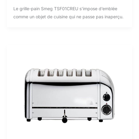
Le grille-pain Smeg TSF01CREU s’impose d’emblée
comme un objet de cuisine qui ne passe pas inaperçu.