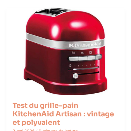
Test du grille-pain
KitchenAid Artisan : vintage
et polyvalent
3 mai 2026
/
6 minutes de lecture