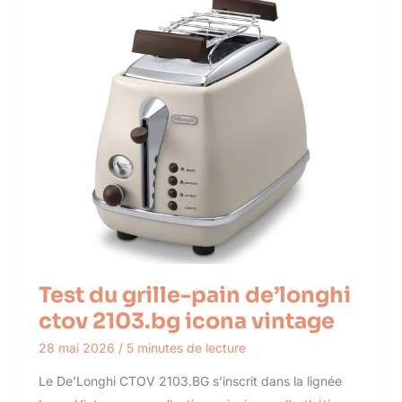
Test du grille-pain de’longhi
ctov 2103.bg icona vintage
28 mai 2026
/
5 minutes de lecture
Le De’Longhi CTOV 2103.BG s’inscrit dans la lignée