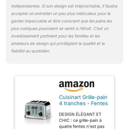
dorure de votre pain,
indépendantes. Si son design est irréprochable, il faudra
pour un toast optimal à
accepter un entretien un peu plus méticuleux pour le
chaque fois. DE LA
garder impeccable et être conscient que les pains les
PLACE POUR TOUS LES
TYPES DE PAINS : Des
plus rustiques pourraient se sentir à l’étroit. C’est un
tranches épaisses de
investissement pertinent pour les familles et les
pain artisanal aux bagels
amateurs de design qui privilégient la qualité et la
copieux, ce grille-pain à
fiabilité au quotidien.
fente large peut tout
gérer. Plus d'écrasement
ni de froissement, mais
des aliments
parfaitement grillés, à
chaque fois. DOUBLEZ
LE PLAISIR : avec deux
paires de fentes
Cuisinart Grille-pain
contrôlées
4 tranches - Fentes
indépendamment, vous
larges, idéal pour le
pouvez mélanger et
DESIGN ÉLÉGANT ET
pain épais et les
assortir vos tartines à la
CHIC : ce grille-pain à
bagels - 6 niveaux
perfection. C'est comme
quatre fentes n'est pas
de brunissage et