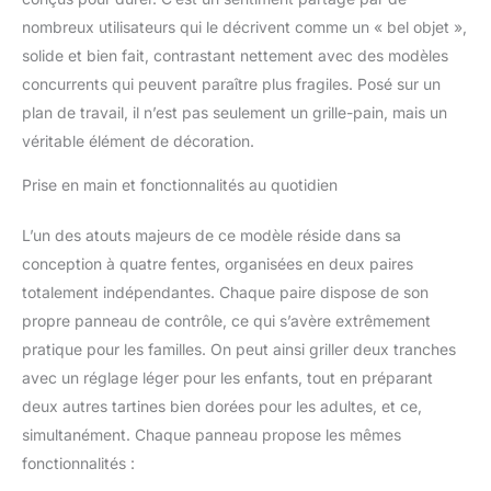
tenaces ! GRILLEZ
nombreux utilisateurs qui le décrivent comme un « bel objet »,
COMME VOUS LE
solide et bien fait, contrastant nettement avec des modèles
SOUHAITEZ : Dites adieu
concurrents qui peuvent paraître plus fragiles. Posé sur un
aux toasts détrempés ou
plan de travail, il n’est pas seulement un grille-pain, mais un
brûlés - avec 6 niveaux
de brunissage
véritable élément de décoration.
entièrement réglables,
vous contrôlez
Prise en main et fonctionnalités au quotidien
totalement le degré de
croustillance ou de
L’un des atouts majeurs de ce modèle réside dans sa
dorure de votre pain,
conception à quatre fentes, organisées en deux paires
pour un toast optimal à
totalement indépendantes. Chaque paire dispose de son
chaque fois. DE LA
PLACE POUR TOUS LES
propre panneau de contrôle, ce qui s’avère extrêmement
TYPES DE PAINS : Des
pratique pour les familles. On peut ainsi griller deux tranches
tranches épaisses de
avec un réglage léger pour les enfants, tout en préparant
pain artisanal aux bagels
deux autres tartines bien dorées pour les adultes, et ce,
copieux, ce grille-pain à
simultanément. Chaque panneau propose les mêmes
fente large peut tout
gérer. Plus d'écrasement
fonctionnalités :
ni de froissement, mais