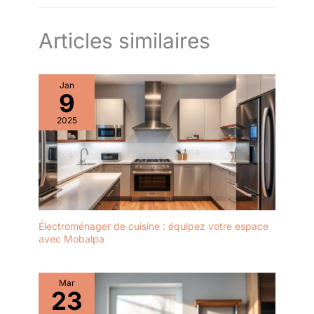
maison.
Articles similaires
Jan
9
2025
Électroménager de cuisine : équipez votre espace
avec Mobalpa
Mar
23