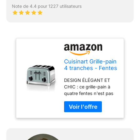
Note de 4.4 pour 1227 utilisateurs
Cuisinart Grille-pain
4 tranches - Fentes
larges, idéal pour le
DESIGN ÉLÉGANT ET
pain épais et les
CHIC : ce grille-pain à
bagels - 6 niveaux
quatre fentes n'est pas
de brunissage et
seulement fonctionnel, il
décongélation -
est aussi un élément de
Fentes larges,
décoration d'intérieure,
Remontée
avec une finition
maximale - Pistache
pistache claire et des
claire
accents chromés
brillants qui ajoutent une