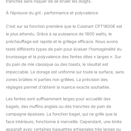
tranches sans risquer de se brûler les doigts.
multiples. C'est comme
si vous aviez un
À l’épreuve du gril : performance et polyvalence
magicien du petit-
déjeuner dans votre
maison.
C’est sur sa fonction première que le Cuisinart CPT180GE est
le plus attendu. Grâce à sa puissance de 1800 watts, le
préchauffage est rapide et le grillage efficace. Nous avons
testé différents types de pain pour évaluer l’homogénéité du
brunissage et la polyvalence des fentes dites « larges ». Sur
du pain de mie classique ou des toasts, le résultat est
impeccable. Le dorage est uniforme sur toute la surface, sans
zones brûlées ni parties non grillées. La précision des
réglages permet d’obtenir la nuance exacte souhaitée.
Les fentes sont suffisamment larges pour accueillir des
bagels, des muffins anglais ou des tranches de pain de
campagne épaisses. La fonction bagel, qui ne grille que la
face intérieure, fonctionne à merveille. Cependant, une limite
apparaît avec certaines baguettes artisanales très larges ou