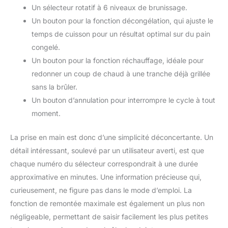
des aliments
Un sélecteur rotatif à 6 niveaux de brunissage.
parfaitement grillés, à
Un bouton pour la fonction décongélation, qui ajuste le
chaque fois. DOUBLEZ
temps de cuisson pour un résultat optimal sur du pain
LE PLAISIR : avec deux
congelé.
paires de fentes
contrôlées
Un bouton pour la fonction réchauffage, idéale pour
indépendamment, vous
redonner un coup de chaud à une tranche déjà grillée
pouvez mélanger et
sans la brûler.
assortir vos tartines à la
Un bouton d’annulation pour interrompre le cycle à tout
perfection. C'est comme
si vous organisiez une
moment.
fête du pain grillé sur le
comptoir de votre cuisine
La prise en main est donc d’une simplicité déconcertante. Un
! MULTI FONCTIONS :
détail intéressant, soulevé par un utilisateur averti, est que
Amateur de bagels ?
chaque numéro du sélecteur correspondrait à une durée
Vous êtes pressé de
approximative en minutes. Une information précieuse qui,
décongeler ? Besoin de
réchauffer ? Ce grille-
curieusement, ne figure pas dans le mode d’emploi. La
pain 4 tranches vous
fonction de remontée maximale est également un plus non
conviendra parfaitement
négligeable, permettant de saisir facilement les plus petites
grâce à ses fonctions