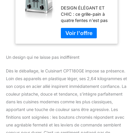
larges, idéal pour le
DESIGN ÉLÉGANT ET
pain épais et les
CHIC : ce grille-pain à
bagels - 6 niveaux
quatre fentes n'est pas
de brunissage et
seulement fonctionnel, il
décongélation -
est aussi un élément de
Fentes larges,
décoration d'intérieure,
Remontée
avec une finition
maximale - Pistache
pistache claire et des
claire
Un design qui ne laisse pas indifférent
accents chromés
brillants qui ajoutent une
touche de glamour à
Dès le déballage, le Cuisinart CPT180GE impose sa présence.
votre plan de travail.
Loin des appareils en plastique léger, ses 2,64 kilogrammes et
CONÇU POUR DURER :
son corps en acier allié inspirent immédiatement confiance. La
ce grille-pain robuste en
couleur pistache, douce et tendance, s’intègre parfaitement
acier inoxydable peut
répondre à tous vos
dans les cuisines modernes comme les plus classiques,
envies de toast. De plus,
apportant une touche de couleur sans être agressive. Les
sa surface lisse le rend
finitions sont soignées : les boutons chromés répondent avec
facile à nettoyer - plus
une agréable fermeté et les leviers de commande semblent
besoin de se battre pour
enlever les miettes
conçus pour durer. C’est un sentiment partagé par de