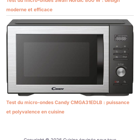
Test du micro-ondes Swan Nordic 800 W : design
moderne et efficace
Test du micro-ondes Candy CMGA31EDLB : puissance
et polyvalence en cuisine
Copyright © 2026 Cuisine équipée pour tous