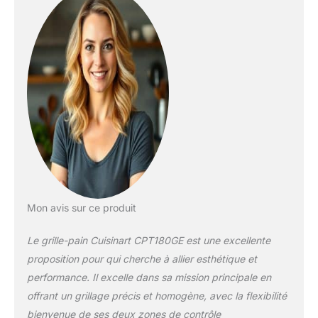
touche de glamour à
votre plan de travail.
CONÇU POUR DURER :
ce grille-pain robuste en
acier inoxydable peut
répondre à tous vos
envies de toast. De plus,
sa surface lisse le rend
facile à nettoyer - plus
besoin de se battre pour
enlever les miettes
tenaces ! GRILLEZ
COMME VOUS LE
SOUHAITEZ : Dites adieu
Mon avis sur ce produit
aux toasts détrempés ou
brûlés - avec 6 niveaux
Le grille-pain Cuisinart CPT180GE est une excellente
de brunissage
proposition pour qui cherche à allier esthétique et
entièrement réglables,
performance. Il excelle dans sa mission principale en
vous contrôlez
offrant un grillage précis et homogène, avec la flexibilité
totalement le degré de
croustillance ou de
bienvenue de ses deux zones de contrôle