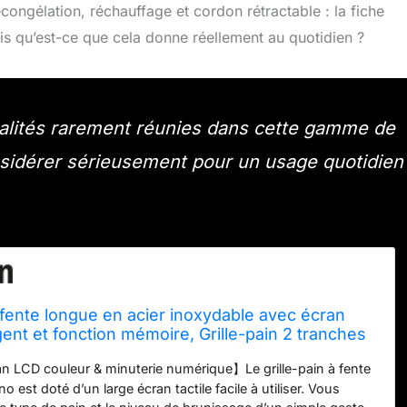
congélation, réchauffage et cordon rétractable : la fiche
s qu’est-ce que cela donne réellement au quotidien ?
nalités rarement réunies dans cette gamme de
onsidérer sérieusement pour un usage quotidien
à fente longue en acier inoxydable avec écran
ligent et fonction mémoire, Grille-pain 2 tranches
ux de brunissage, 5 types de pain, fonction
 LCD couleur & minuterie numérique】Le grille-pain à fente
on & réchau
 est doté d’un large écran tactile facile à utiliser. Vous