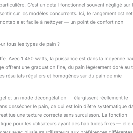
articulière. C’est un détail fonctionnel souvent négligé sur 
sentir sur les modèles concurrents. Ici, le rangement est net
montable et facile à nettoyer — un point de confort non
ur tous les types de pain ?
ffe. Avec 1 450 watts, la puissance est dans la moyenne ha
ge offrent une graduation fine, du pain légèrement doré au 
des résultats réguliers et homogènes sur du pain de mie
el et un mode décongélation — élargissent réellement le
ns dessécher le pain, ce qui est loin d’être systématique d
estitue une texture correcte sans surcuisson. La fonction
atique pour les utilisateurs ayant des habitudes fixes — elle 
foyers avec plusieurs utilisateurs aux préférences différentes