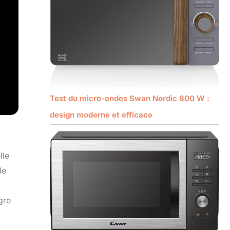
Test du micro-ondes Swan Nordic 800 W :
design moderne et efficace
lle
de
gre