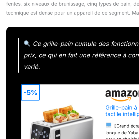
fentes, six niveaux de brunissage, cinq types de pain, dé
technique est dense pour un appareil de ce segment. Mai
Ce grille-pain cumule des fonction
prix, ce qui en fait une référence à c
varié.
-5%
Grille-pain 
tactile intel
avec 6 nivea
【Grand écran
décongélati
longue de Yabano