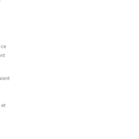
 ce
ent
ient
 et