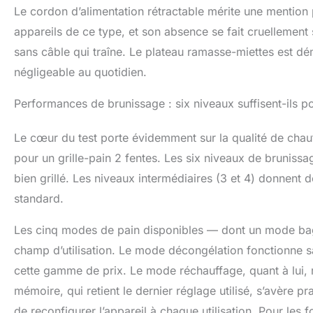
Le cordon d’alimentation rétractable mérite une mention p
appareils de ce type, et son absence se fait cruellement 
sans câble qui traîne. Le plateau ramasse-miettes est dé
négligeable au quotidien.
Performances de brunissage : six niveaux suffisent-ils po
Le cœur du test porte évidemment sur la qualité de chau
pour un grille-pain 2 fentes. Les six niveaux de brunissa
bien grillé. Les niveaux intermédiaires (3 et 4) donnent 
standard.
Les cinq modes de pain disponibles — dont un mode bag
champ d’utilisation. Le mode décongélation fonctionne sa
cette gamme de prix. Le mode réchauffage, quant à lui, r
mémoire, qui retient le dernier réglage utilisé, s’avère pr
de reconfigurer l’appareil à chaque utilisation. Pour les 