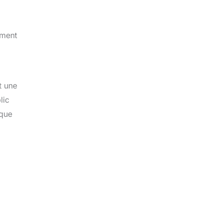
ement
t une
lic
ique