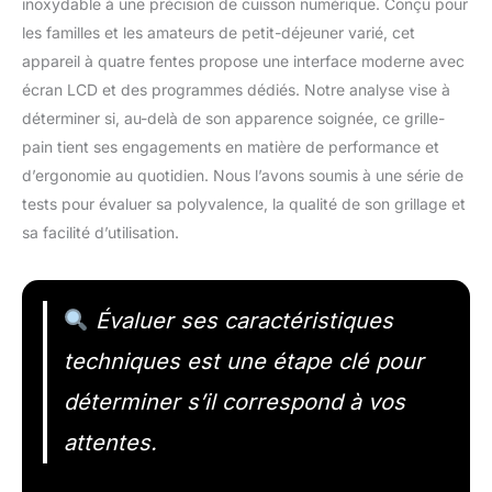
inoxydable à une précision de cuisson numérique. Conçu pour
les familles et les amateurs de petit-déjeuner varié, cet
appareil à quatre fentes propose une interface moderne avec
écran LCD et des programmes dédiés. Notre analyse vise à
déterminer si, au-delà de son apparence soignée, ce grille-
pain tient ses engagements en matière de performance et
d’ergonomie au quotidien. Nous l’avons soumis à une série de
tests pour évaluer sa polyvalence, la qualité de son grillage et
sa facilité d’utilisation.
Évaluer ses caractéristiques
techniques est une étape clé pour
déterminer s’il correspond à vos
attentes.