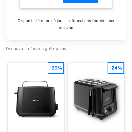
grillage,
petits gâteaux
affichage LCD,
950 W, boîtier en
acier inoxydable,
Disponibilité et prix à jour – informations fournies par
argenté
Amazon
Découvrez d’autres grille-pains
-29%
-24%