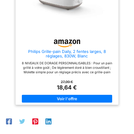
facilement - Le couvercle anti-
6200 réparateurs dans le
poussière empêche la
monde pour prolonger sa durée
poussière d'entrer dans les
de vie.
fentes entre les utilisations
Philips Grille-pain Daily, 2 fentes larges, 8
réglages, 830W, Blanc
8 NIVEAUX DE DORAGE PERSONNALISABLES : Pour un pain
grillé à votre goût ; De légèrement doré à bien croustillant ;
Molette simple pour un réglage précis avec ce grille-pain
Philips FENTES LARGES À CENTRAGE AUTOMATIQUE : Pour
tous types de pain ; Deux fentes à largeur variable qui centrent
27,99 €
les tranches pour un dorage uniforme ACCESSOIRE
18,64 €
RÉCHAUFFE-VIENNOISERIES : Le toaster est conçu pour
réchauffer les petits pains et les brioches. Support
escamotable pratique pour réchauffer sans griller DU PAIN
CHAUD EN QUELQUES SECONDES : Du pain toujours prêt à
déguster avec ces fonctions ; Réchauffe en quelques
secondes ; Grille directement le pain congelé NETTOYAGE
FACILE ET UTILISATION SÛRE : Le Grille pain est conçu pour
un usage quotidien ; Tiroir ramasse-miettes amovible ; Bouton
arrêt et arrêt automatique pour plus de sécurité