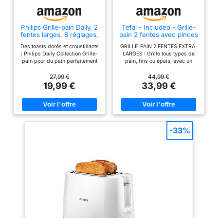
Philips Grille-pain Daily, 2
Tefal - Includeo - Grille-
fentes larges, 8 réglages,
pain 2 fentes avec pinces
830W, Noir
magnétiques - Noir
Des toasts dorés et croustillants
GRILLE-PAIN 2 FENTES EXTRA-
: Philips Daily Collection Grille-
LARGES : Grille tous types de
pain pour du pain parfaitement
pain, fins ou épais, avec un
grillé - 2 fentes adaptées à
dorage homogène à chaque fois
toutes les tailles et formes de
et facile à récupérer avec la
27,99 €
44,99 €
pain Des réglages pour tous les
prince intégrée, aimantée aux
19,99 €
33,99 €
goûts : 8 réglages de dorage
parois. UTILISATION SIMPLE ET
adaptés à toutes les
LISIBLE : Avec de grands
préférences Un toast bien
boutons faciles à lire et à
chaud en quelques secondes :
utiliser, conçus pour tous.
une fonction dédiée permet de
THERMOSTAT 7 NIVEAUX &
réchauffer le pain déjà grillé en
BOUTON ARRÊT : Ajustez le
-33%
quelques secondes - La
dorage de votre grille-pain
fonction de décongélation grille
selon vos préférences, du léger
le pain congelé en un seul
toasté au bien croustillant, pour
passage Utilisation sécurisée :
un résultat sur-mesure à chaque
le bouton d'éjection arrête le
utilisation. SURÉLÉVATION
dorage quand vous le voulez -
PRATIQUE : Levier pour retirer
Protection supplémentaire
même les petites tranches.
contre l'arrêt automatique pour
TIROIR RAMASSE-MIETTES :
éviter les courts-circuits
Pour un entretien facile et
Nettoyage simple : le tiroir
rapide. RÉPARABILITÉ 15 ANS
ramasse-miettes amovible se
AU JUSTE PRIX : Produit
vide et se remet en place
réparable dans notre réseau de