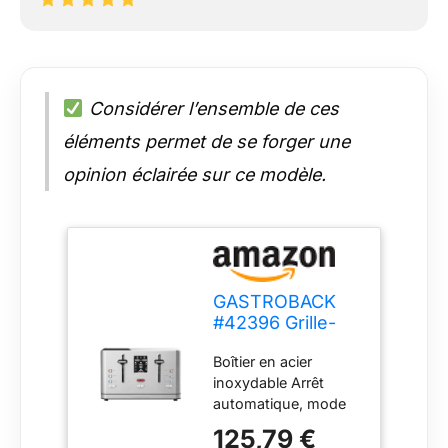
Considérer l’ensemble de ces
éléments permet de se forger une
opinion éclairée sur ce modèle.
GASTROBACK
#42396 Grille-
pain design
Boîtier en acier
Digital 4S, 4
inoxydable Arrêt
tranches, grille
automatique, mode
réchauffe-
économie d'énergie
viennoiseries
125,79 €
et enrouleur de câble