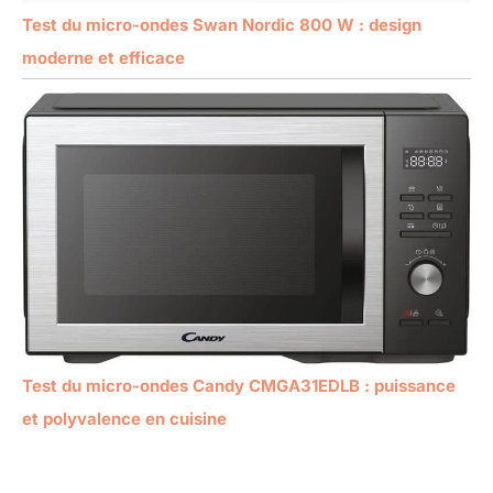
Test du micro-ondes Swan Nordic 800 W : design
moderne et efficace
Test du micro-ondes Candy CMGA31EDLB : puissance
et polyvalence en cuisine