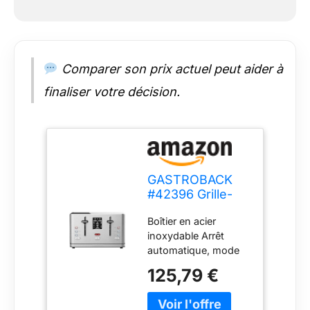
Comparer son prix actuel peut aider à
finaliser votre décision.
GASTROBACK
#42396 Grille-
pain design
Boîtier en acier
Digital 4S, 4
inoxydable Arrêt
tranches, grille
automatique, mode
réchauffe-
économie d'énergie
viennoiseries
125,79 €
et enrouleur de câble
intégré, 7
Fonction Hi-Lift pour
programmes de
un retrait facile des