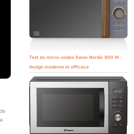
Test du micro-ondes Swan Nordic 800 W :
design moderne et efficace
 de
La