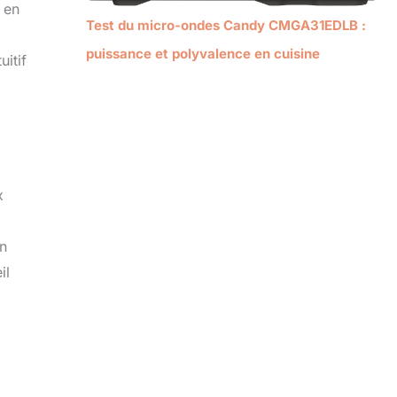
 en
Test du micro-ondes Candy CMGA31EDLB :
puissance et polyvalence en cuisine
uitif
x
un
il