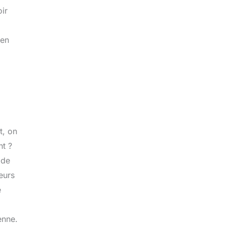
oir
 en
t, on
nt ?
 de
eurs
e
enne.