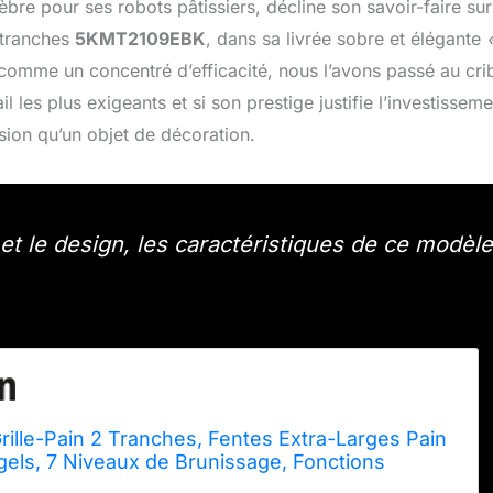
re pour ses robots pâtissiers, décline son savoir-faire sur
 tranches
5KMT2109EBK
, dans sa livrée sobre et élégante
 comme un concentré d’efficacité, nous l’avons passé au cri
l les plus exigeants et si son prestige justifie l’investisseme
ision qu’un objet de décoration.
 et le design, les caractéristiques de ce modèle
rille-Pain 2 Tranches, Fentes Extra-Larges Pain
gels, 7 Niveaux de Brunissage, Fonctions
gélation/Réchauffage/Plus Longtemps, Levier