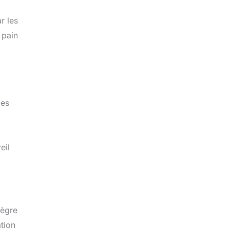
r les
 pain
les
eil
tègre
tion