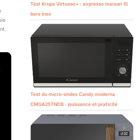
Test Krups Virtuoso+ : expresso manuel 15
«
bars inox
ble
nt.
Test du micro-ondes Candy moderna
CMGA25TNDB : puissance et praticité