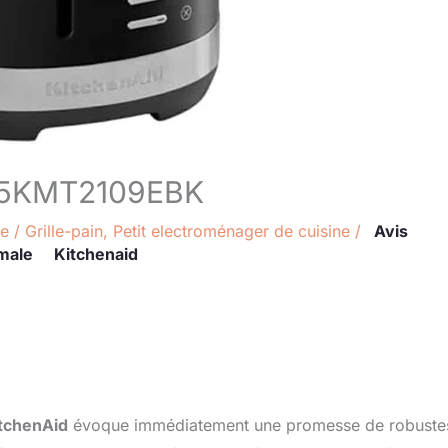
id 5KMT2109EBK
re
/
Grille-pain
,
Petit electroménager de cuisine
/
Avis
male
Kitchenaid
tchenAid
évoque immédiatement une promesse de robuste