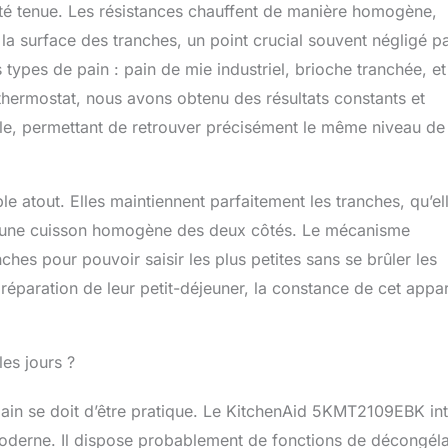
été tenue. Les résistances chauffent de manière homogène,
a surface des tranches, un point crucial souvent négligé pa
ypes de pain : pain de mie industriel, brioche tranchée, et
thermostat, nous avons obtenu des résultats constants et
able, permettant de retrouver précisément le même niveau de
le atout. Elles maintiennent parfaitement les tranches, qu’el
ur une cuisson homogène des deux côtés. Le mécanisme
ches pour pouvoir saisir les plus petites sans se brûler les
réparation de leur petit-déjeuner, la constance de cet appar
les jours ?
ain se doit d’être pratique. Le KitchenAid 5KMT2109EBK in
 moderne. Il dispose probablement de fonctions de décongéla