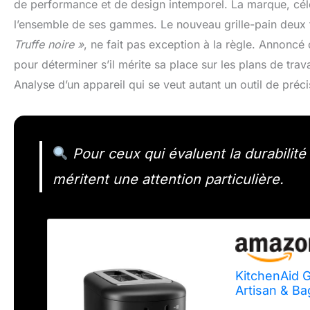
de performance et de design intemporel. La marque, célèb
l’ensemble de ses gammes. Le nouveau grille-pain deux
Truffe noire »
, ne fait pas exception à la règle. Annoncé
pour déterminer s’il mérite sa place sur les plans de travai
Analyse d’un appareil qui se veut autant un outil de préc
Pour ceux qui évaluent la durabilité
méritent une attention particulière.
KitchenAid G
Artisan & Ba
Bagel/Décon