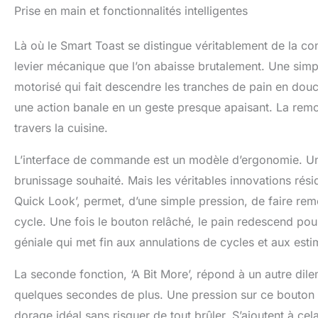
Prise en main et fonctionnalités intelligentes
Là où le Smart Toast se distingue véritablement de la conc
levier mécanique que l’on abaisse brutalement. Une sim
motorisé qui fait descendre les tranches de pain en douc
une action banale en un geste presque apaisant. La remont
travers la cuisine.
L’interface de commande est un modèle d’ergonomie. Un 
brunissage souhaité. Mais les véritables innovations rés
Quick Look’, permet, d’une simple pression, de faire remo
cycle. Une fois le bouton relâché, le pain redescend pour
géniale qui met fin aux annulations de cycles et aux est
La seconde fonction, ‘A Bit More’, répond à un autre dilem
quelques secondes de plus. Une pression sur ce bouton re
dorage idéal sans risquer de tout brûler. S’ajoutent à ce