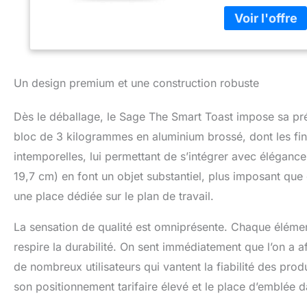
ses fentes plus l
niveau de bruniss
variable, tandis 
simple pression d
garantit une manip
ramasse-miettes a
Un design premium et une construction robuste
Dès le déballage, le Sage The Smart Toast impose sa pré
bloc de 3 kilogrammes en aluminium brossé, dont les fini
intemporelles, lui permettant de s’intégrer avec élégance
19,7 cm) en font un objet substantiel, plus imposant que c
une place dédiée sur le plan de travail.
La sensation de qualité est omniprésente. Chaque élém
respire la durabilité. On sent immédiatement que l’on a a
de nombreux utilisateurs qui vantent la fiabilité des prod
son positionnement tarifaire élevé et le place d’emblée 