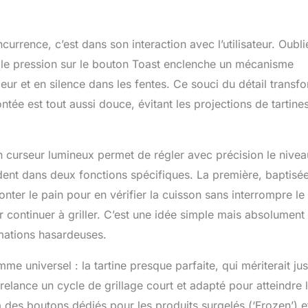
urrence, c’est dans son interaction avec l’utilisateur. Oubli
ple pression sur le bouton Toast enclenche un mécanisme
eur et en silence dans les fentes. Ce souci du détail transf
ée est tout aussi douce, évitant les projections de tartine
curseur lumineux permet de régler avec précision le nivea
ident dans deux fonctions spécifiques. La première, baptisée
nter le pain pour en vérifier la cuisson sans interrompre le
 continuer à griller. C’est une idée simple mais absolument
imations hasardeuses.
me universel : la tartine presque parfaite, qui mériterait jus
lance un cycle de grillage court et adapté pour atteindre 
la des boutons dédiés pour les produits surgelés (‘Frozen’) e