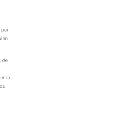
 par
bien
s de
s
er la
 du