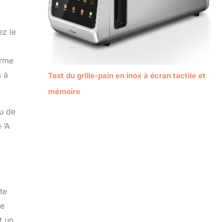
ez le
orme
s à
Test du grille-pain en inox à écran tactile et
mémoire
u de
 ‘A
te
le
t un