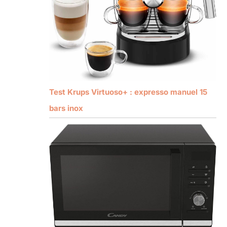
Test Krups Virtuoso+ : expresso manuel 15
bars inox