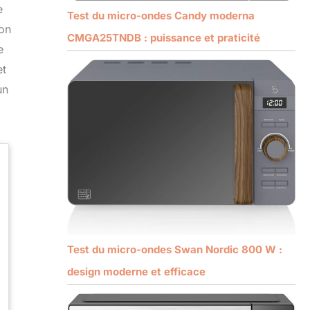
e
Test du micro-ondes Candy moderna
ion
CMGA25TNDB : puissance et praticité
e
et
un
Test du micro-ondes Swan Nordic 800 W :
design moderne et efficace