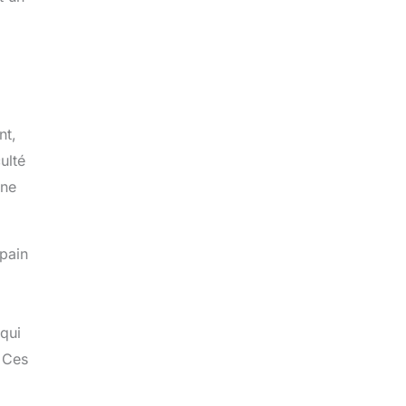
nt,
ulté
une
 pain
 qui
. Ces