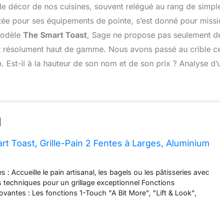
 le décor de nos cuisines, souvent relégué au rang de simpl
tée pour ses équipements de pointe, s’est donné pour miss
 modèle
The Smart Toast
, Sage ne propose pas seulement d
 et résolument haut de gamme. Nous avons passé au crible c
n. Est-il à la hauteur de son nom et de son prix ? Analyse d’
t Toast, Grille-Pain 2 Fentes à Larges, Aluminium
s : Accueille le pain artisanal, les bagels ou les pâtisseries avec
 techniques pour un grillage exceptionnel Fonctions
vantes : Les fonctions 1-Touch "A Bit More", "Lift & Look",
 permettent un grillage parfait. Grande Capacité : Conçue pour
ux plus grands, les bagels épais et les pâtisseries denses grâce à