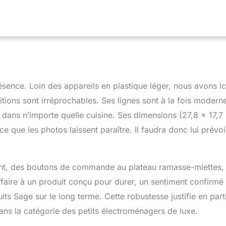
arges. Commande de brunissement variable : Personnalisez le
ement de vos toasts avec précision à l'aide de la commande
que le témoin lumineux indique la progression Abaissement par
'une touche et nettoyage facile : L'abaissement automatique
ulation en douceur, et le nettoyage se fait sans effort grâce au
vant qui bascule facilement dans la poubelle
sence. Loin des appareils en plastique léger, nous avons ic
tions sont irréprochables. Ses lignes sont à la fois moderne
 dans n’importe quelle cuisine. Ses dimensions (27,8 x 17,7
e que les photos laissent paraître. Il faudra donc lui prévoi
ent, des boutons de commande au plateau ramasse-miettes,
ffaire à un produit conçu pour durer, un sentiment confirmé
uits Sage sur le long terme. Cette robustesse justifie en part
dans la catégorie des petits électroménagers de luxe.