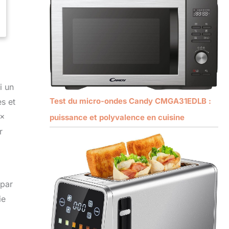
i un
Test du micro-ondes Candy CMGA31EDLB :
s et
 x
puissance et polyvalence en cuisine
r
 par
ie