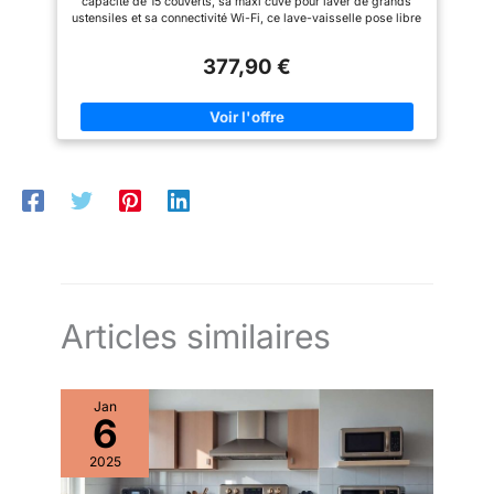
capacité de 15 couverts, sa maxi cuve pour laver de grands
Modèle CF 5C6F0B
programmes Intensif, ECO, 90
la nuit pendant votre sommeil
ustensiles et sa connectivité Wi-Fi, ce lave-vaisselle pose libre
min, Verre et Hygiène)
sans l’entendre, idéal pour les
s’adapte parfaitement aux cuisines familiales modernes. UN
【Garantie 2 an】 – La gamme
cuisines ouvertes sur le salon.
PRODUIT ECONOMIQUE : De classe énergétique C, ce lave-
de lave-vaisselle COMFEE est
【Fonctionnement Intuitif et
377,90 €
vaisselle Candy possède un moteur à induction économique et
livrée avec une garantie
Écran Anti-traces】Découvrez
durable et un système d'ouverture de porte automatique en fin
fabricant gratuite de deux an.
une nouvelle façon de laver
de cycle pour un séchage rapide qui économise l'énergie. 8
*Veuillez noter qu'un peu d'eau
votre vaisselle grâce à un écran
PROGRAMMES QUI S’ADAPTENT A TOUS LES BESOINS : Ce
résiduelle est normale pour un
numérique clair et à des icônes
lave-vaisselle propose 8 programmes, dont un programme
nouveau appareil.
simples. En un coup d’œil, vous
Wash & Dry de 35 min. Programmable, il offre une possibilité
pouvez suivre le temps restant
de départ différé pour le faire tourner aux heures qui vous
et l’avancement du programme
conviennent. DESIGN EPURE ET CONTROLE A DISTANCE
ou effectuer des réglages. De
SIMPLIFIE : Ce lave-vaisselle blanc est doté d'un panneau de
plus, grâce à son design en
commande digital et d'une connectivité Wi-Fi/Bluetooth qui
acier inoxydable, il se nettoie
permet son contrôle à distance via l’application hOn.
facilement et résiste aux traces
ELECTOMENAGER MALIN ET DESIGN : La marque italienne
de doigts et aux taches,
Candy propose des appareils électroménagers intuitifs et
garantissant une propreté
dotés de technologies innovantes à un prix abordable, pour
impeccable à tout moment.
simplifier le quotidien de tous.
【Fonction Demi-charge】
Lorsque vous n’avez pas assez
Articles similaires
de vaisselle pour remplir
entièrement le lave-vaisselle,
activez la demi-charge afin
d’économiser jusqu’à 30 %
Jan
d’eau et d’électricité, sans avoir
6
à attendre d’accumuler
davantage de vaisselle.
【Panier Supérieur Réglable en
2025
Hauteur】Réglez la hauteur du
panier supérieur sur deux