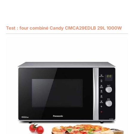
Test : four combiné Candy CMCA29EDLB 29L 1000W