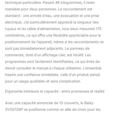
technique particulière. Pesant 46 kilogrammes, il reste
et une meilleure efficacité
maniable pour deux personnes. Le raccordement est
Lavez votre vaisselle en
un temps record avec la
standard : une arrivée d’eau, une évacuation et une prise
fonction + rapide du
électrique. J’ai particulièrement apprécié la longueur des
lave-vaisselle blanc ; en
tuyaux et du câble d’alimentation, tous deux mesurant 175
un clin d'œil, votre
centimètres, ce qui offre une flexibilité appréciable pour le
vaisselle sera propre,
positionnement de l’appareil, même si les raccordements ne
sèche et prête à l'emploi
L'intérieur du lave-
sont pas immédiatement adjacents. Le panneau de
vaisselle dispose de 3
commande, doté d’un affichage clair, est intuitif. Les
paniers, dont un pour les
programmes sont facilement identifiables, ce qui évite de
couverts ; celui situé
devoir consulter le manuel à chaque utilisation. L’ensemble
dans la partie supérieure
est RackMatic, c'est-à-
inspire une confiance immédiate, celle d’un produit pensé
dire qu'il permet de le
pour un usage quotidien et sans complication.
régler en hauteur pour
que vous puissiez
Ergonomie intérieure et capacité : entre promesses et réalité
nettoyer la vaisselle de
plus grande taille Vous
Avec une capacité annoncée de 13 couverts, le Balay
pourrez laver jusqu'à 13
3VS572BP se positionne comme un allié de choix pour les
services avec le lave-