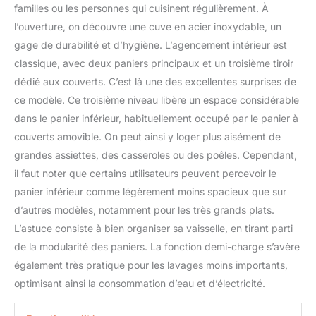
familles ou les personnes qui cuisinent régulièrement. À
vaisselle Balay, qui a des
dimensions de 84,5 x 60
l’ouverture, on découvre une cuve en acier inoxydable, un
x 60 cm (hauteur x
gage de durabilité et d’hygiène. L’agencement intérieur est
largeur x profondeur)
classique, avec deux paniers principaux et un troisième tiroir
dédié aux couverts. C’est là une des excellentes surprises de
ce modèle. Ce troisième niveau libère un espace considérable
dans le panier inférieur, habituellement occupé par le panier à
couverts amovible. On peut ainsi y loger plus aisément de
grandes assiettes, des casseroles ou des poêles. Cependant,
il faut noter que certains utilisateurs peuvent percevoir le
panier inférieur comme légèrement moins spacieux que sur
d’autres modèles, notamment pour les très grands plats.
L’astuce consiste à bien organiser sa vaisselle, en tirant parti
de la modularité des paniers. La fonction demi-charge s’avère
également très pratique pour les lavages moins importants,
optimisant ainsi la consommation d’eau et d’électricité.