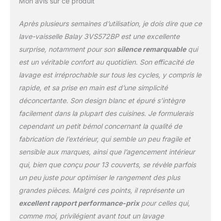
Mon avis sur ce produit
vaisselle sera propre,
sèche et prête à l'emploi
Après plusieurs semaines d’utilisation, je dois dire que ce
L'intérieur du lave-
lave-vaisselle Balay 3VS572BP est une excellente
vaisselle dispose de 3
surprise, notamment pour son
silence remarquable
qui
paniers, dont un pour les
est un véritable confort au quotidien. Son efficacité de
couverts ; celui situé
dans la partie supérieure
lavage est irréprochable sur tous les cycles, y compris le
est RackMatic, c'est-à-
rapide, et sa prise en main est d’une simplicité
dire qu'il permet de le
déconcertante. Son design blanc et épuré s’intègre
régler en hauteur pour
facilement dans la plupart des cuisines. Je formulerais
que vous puissiez
nettoyer la vaisselle de
cependant un petit bémol concernant la qualité de
plus grande taille Vous
fabrication de l’extérieur, qui semble un peu fragile et
pourrez laver jusqu'à 13
sensible aux marques, ainsi que l’agencement intérieur
services avec le lave-
qui, bien que conçu pour 13 couverts, se révèle parfois
vaisselle Balay, qui a des
dimensions de 84,5 x 60
un peu juste pour optimiser le rangement des plus
x 60 cm (hauteur x
grandes pièces. Malgré ces points, il représente un
largeur x profondeur)
excellent rapport performance-prix
pour celles qui,
comme moi, privilégient avant tout un lavage