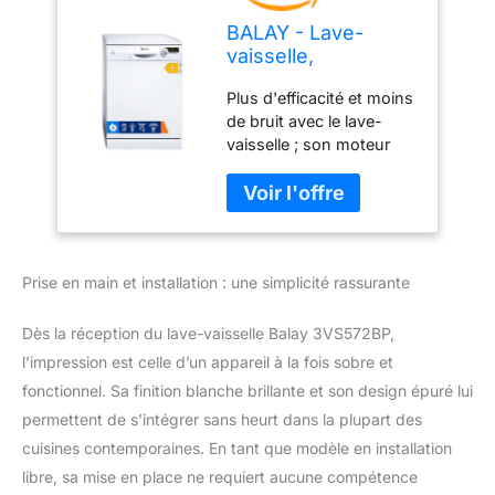
BALAY - Lave-
vaisselle,
installation libre, 13
Plus d'efficacité et moins
services, 60 cm de
de bruit avec le lave-
large, silencieux,
vaisselle ; son moteur
blanc, 3VS572BP
EcoSilence, en renonçant
aux balais traditionnels,
réduit le niveau de bruit
et augmente l'efficacité
énergétique. Le silence
Prise en main et installation : une simplicité rassurante
sera le roi de votre
maison La fonction
moyenne charge du
Dès la réception du lave-vaisselle Balay 3VS572BP,
lave-vaisselle vous
l’impression est celle d’un appareil à la fois sobre et
permettra de profiter de
fonctionnel. Sa finition blanche brillante et son design épuré lui
l'eau, de l'énergie, du
permettent de s’intégrer sans heurt dans la plupart des
détergent et du temps.
Vous pourrez laver
cuisines contemporaines. En tant que modèle en installation
moins de vaisselle avec
libre, sa mise en place ne requiert aucune compétence
des résultats étonnants