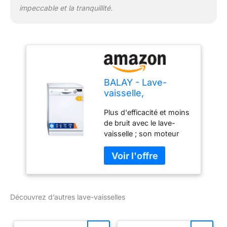
impeccable et la tranquillité.
BALAY - Lave-
vaisselle,
installation libre, 13
Plus d'efficacité et moins
services, 60 cm de
de bruit avec le lave-
large, silencieux,
vaisselle ; son moteur
blanc, 3VS572BP
EcoSilence, en renonçant
aux balais traditionnels,
réduit le niveau de bruit
et augmente l'efficacité
énergétique. Le silence
Découvrez d’autres lave-vaisselles
sera le roi de votre
maison La fonction
moyenne charge du