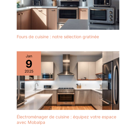
positions différentes afin
d’accueillir de grandes
casseroles, de larges poêles ou
des verres à vin, sans sacrifier
l’espace à aucun niveau.
Fours de cuisine : notre sélection gratinée
Jan
9
2025
Électroménager de cuisine : équipez votre espace
avec Mobalpa