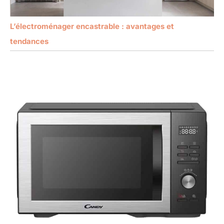
L’électroménager encastrable : avantages et
tendances