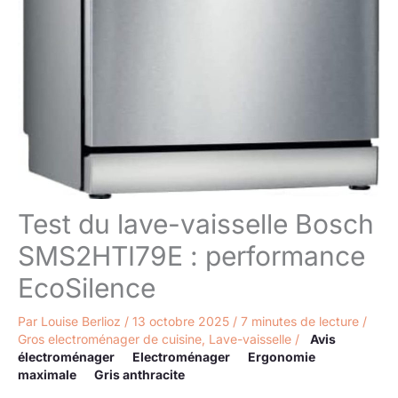
Test du lave-vaisselle Bosch
SMS2HTI79E : performance
EcoSilence
Par
Louise Berlioz
/
13 octobre 2025
/
7 minutes de lecture
/
Gros electroménager de cuisine
,
Lave-vaisselle
/
Avis
électroménager
Electroménager
Ergonomie
maximale
Gris anthracite