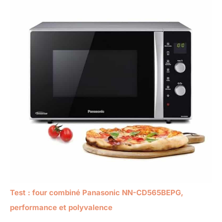
Test : four combiné Panasonic NN-CD565BEPG,
performance et polyvalence