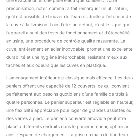
une évacuation et une prise électrique suffisent. Notre
rinçage final et prolonge
le temps de séchage
préconisation, noter, comme l’a fait remarquer un utilisateur,
pour un résultat optimal
qu’il est possible de trouver de l’eau résiduelle à l’intérieur de
Le système EcoSilence
la cuve à la livraison. Loin d’être un défaut, c’est le signe que
DriveTM a été mis au
l’appareil a subi des tests de fonctionnement et d’étanchéité
point pour accroître
encore l'efficacité du
en usine, une procédure de contrôle qualité rassurante. La
lavage.
cuve, entièrement en acier inoxydable, promet une excellente
Exceptionnellement
durabilité et une hygiène irréprochable, résistant mieux aux
silencieux, il est
taches et aux odeurs que les cuves en plastique.
également
particulièrement efficace
L’aménagement intérieur est classique mais efficace. Les deux
et garantit une faible
paniers offrent une capacité de 12 couverts, ce qui convient
consommation électrique
Livraison : 1x Lave-
parfaitement aux besoins quotidiens d’une famille de trois à
vaisselle Pose-libre /
quatre personnes. Le panier supérieur est réglable en hauteur,
Technologie Active
une flexibilité appréciable pour loger de grandes assiettes ou
Water, ExtraDry, Home
des verres à pied. Le panier à couverts amovible peut être
Connect / Avec
accessoires de série
placé à différents endroits dans le panier inférieur, optimisant
ainsi l’espace de chargement. La prise en main du bandeau