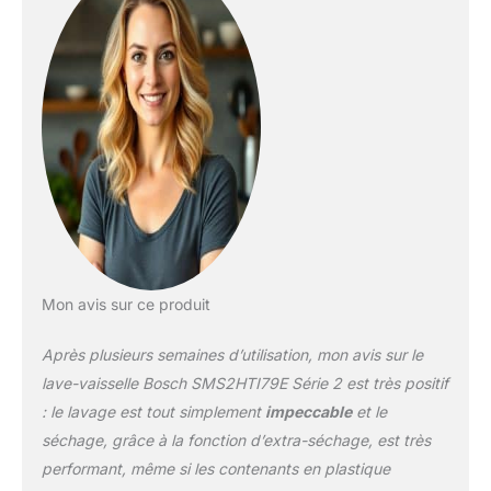
technologie Active Water
du lave-vaisselle permet
d'économiser de l'eau,
de l'énergie avec des
performances accrues.
Un système intelligent
adapte la quantité d'eau
à la vaisselle chargée Le
programme ExtraDry du
lave-vaisselle augmente
la température du
rinçage final et prolonge
le temps de séchage
Mon avis sur ce produit
pour un résultat optimal
Le système EcoSilence
Après plusieurs semaines d’utilisation, mon avis sur le
DriveTM a été mis au
point pour accroître
lave-vaisselle Bosch SMS2HTI79E Série 2 est très positif
encore l'efficacité du
: le lavage est tout simplement
impeccable
et le
lavage.
séchage, grâce à la fonction d’extra-séchage, est très
Exceptionnellement
performant, même si les contenants en plastique
silencieux, il est