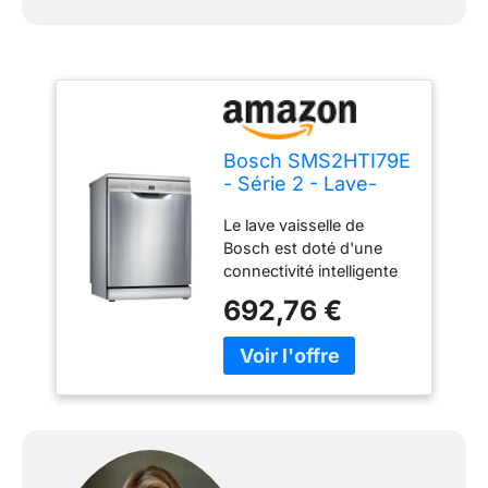
Bosch SMS2HTI79E
- Série 2 - Lave-
vaisselle pose libre
Le lave vaisselle de
- 60cm - Home
Bosch est doté d'une
Connect - 12
connectivité intelligente
couverts - Moteur
pour faciliter votre
EcoSilence - Inox
692,76 €
quotidien. Grâce au
partenariat avec Amazon
Alexa vous pouvez
contrôler votre lave-
vaisselle par la voix mais
aussi lancer un
programme directement
via votre smartphone La