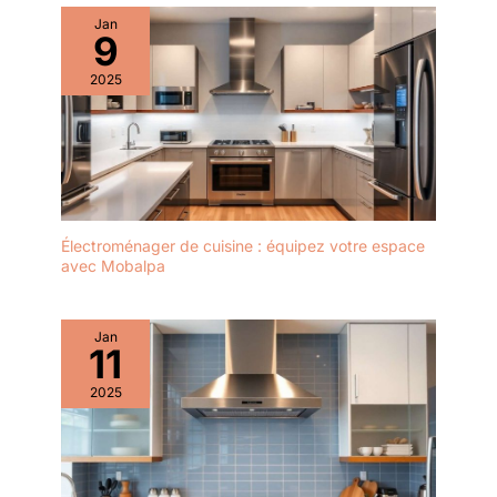
Jan
9
2025
Électroménager de cuisine : équipez votre espace
avec Mobalpa
Jan
11
2025