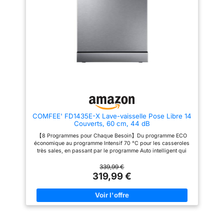
accessoires de série
Rapide de 30 Minutes】
propose 8 programmes, dont un
Choisissez le programme
programme Wash & Dry de 35
rapide pour obtenir des
min. Programmable, il offre une
vaisselles étincelantes et
possibilité de départ différé
propres en 30 minutes si vous
pour le faire tourner aux heures
êtes pressé. 【Lavage
qui vous conviennent. DESIGN
Hygiénique à 72 °C】En
EPURE ET CONTROLE A
maintenant la température de
DISTANCE SIMPLIFIE : Ce lave-
l'eau à 72 °C, le lavage
vaisselle blanc est doté d'un
hygiénique permet d'éliminer
panneau de commande digital
les taches les plus tenaces,
et d'une connectivité Wi-
pour une vaisselle et des verres
Fi/Bluetooth qui permet son
propres et hygiéniques.
contrôle à distance via
【Fonction Demi-charge】La
l’application hOn.
fonction demi-charge permet de
ELECTOMENAGER MALIN ET
COMFEE' FD1435E-X Lave-vaisselle Pose Libre 14
laver des charges plus petites,
DESIGN : La marque italienne
Couverts, 60 cm, 44 dB
en consommant 30 % d'énergie
Candy propose des appareils
en moins qu'un cycle à pleine
électroménagers intuitifs et
【8 Programmes pour Chaque Besoin】Du programme ECO
charge (utilisable avec les
dotés de technologies
économique au programme Intensif 70 °C pour les casseroles
programmes Intensif, ECO, 90
innovantes à un prix abordable,
très sales, en passant par le programme Auto intelligent qui
min, Verre et Hygiène)
pour simplifier le quotidien de
ajuste automatiquement la température et la durée en fonction
【Garantie 2 an】 – La gamme
tous.
du niveau de saleté détecté. 【Séchage Parfait avec Ouverture
339,99 €
de lave-vaisselle COMFEE est
Automatique】Vous craignez toujours que votre vaisselle reste
319,99 €
livrée avec une garantie
humide une fois le programme terminé ? Ce lave-vaisselle doté
fabricant gratuite de deux an.
d’une fonction de séchage par ouverture automatique de la
*Veuillez noter qu'un peu d'eau
porte offre d’excellentes performances de séchage, même
résiduelle est normale pour un
pour les ustensiles en plastique. (Cette fonction est
nouveau appareil.
sélectionnée par défaut. Vous pouvez la désactiver en
appuyant sur le bouton d’ouverture automatique.) 【Lavage