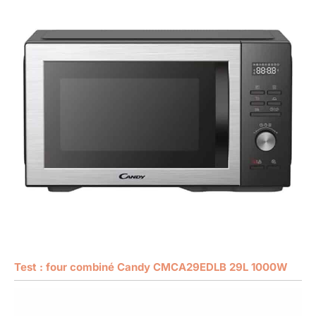
Test : four combiné Candy CMCA29EDLB 29L 1000W