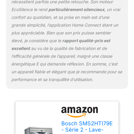
également
nécessitent parfois une petite retouche. Son moteur
particulièrement efficace
EcoSilence le rend
particulièrement silencieux
, un vrai
et garantit une faible
confort au quotidien, et sa prise en main est d’une
consommation électrique
grande simplicité, l’application Home Connect étant un
Livraison : 1x Lave-
vaisselle Pose-libre /
plus appréciable. Bien que son prix puisse sembler
Technologie Active
élevé, je considère que le
rapport qualité-prix est
Water, ExtraDry, Home
excellent
au vu de la qualité de fabrication et de
Connect / Avec
l’efficacité générale de l’appareil, malgré une classe
accessoires de série
énergétique E qui demande réflexion. En somme, c’est
un appareil fiable et élégant que je recommande pour sa
performance et sa tranquillité d’utilisation.
Bosch SMS2HTI79E
- Série 2 - Lave-