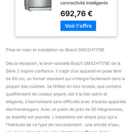
connectivité intelligente
couverts - Moteur
pour faciliter votre
EcoSilence - Inox
692,76 €
quotidien. Grâce au
partenariat avec Amazon
Alexa vous pouvez
contrôler votre lave-
vaisselle par la voix mais
aussi lancer un
Prise en main et installation du Bosch SMS2HTI79E
programme directement
via votre smartphone La
Dès la réception, le lave-vaisselle Bosch SMS2HTI79E de la
technologie Active Water
du lave-vaisselle permet
Série 2 inspire confiance. Il s’agit d’un appareil en pose libre
d'économiser de l'eau,
de 60 cm, un format standard qui s’intègre facilement dans la
de l'énergie avec des
plupart des cuisines. Sa finition en inox brossé, que certains
performances accrues.
qualifieraient de couleur argent, est à la fois sobre et
Un système intelligent
élégante, s’harmonisant sans difficulté avec d’autres appareils
adapte la quantité d'eau
à la vaisselle chargée Le
électroménagers. Avec un poids de près de 50 kilogrammes,
programme ExtraDry du
sa stabilité est assurée. L’installation est simple pour qui a
lave-vaisselle augmente
l’habitude de ce type de raccordement : une arrivée d’eau,
la température du