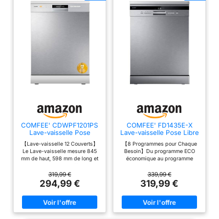
plastique. Grâce à la
Zeolith, un minéral
naturel, vous bénéficiez
d'un séchage
impeccable tout en
économisant de
l'énergie. Grâce à la
fonction Silence Plus,
profitez d'un lavage
ultra-silencieux avec
seulement 44 dB. Idéal
pour les cuisines
COMFEE' CDWPF1201PS
COMFEE' FD1435E-X
ouvertes et les moments
Lave-vaisselle Pose
Lave-vaisselle Pose Libre
de tranquillité à la
Libre,12 Couverts, 60 cm
14 Couverts, 60 cm, 44
【Lave-vaisselle 12 Couverts】
【8 Programmes pour Chaque
dB
maison. Le programme
Le Lave-vaisselle mesure 845
Besoin】Du programme ECO
Auto permet d'ajuster
mm de haut, 598 mm de long et
économique au programme
600 mm de large, offrant un
Intensif 70 °C pour les
automatiquement la
grand espace pour charger
casseroles très sales, en
319,99 €
339,99 €
température et la
maximal de vaisselles. Le
passant par le programme Auto
294,99 €
319,99 €
panier à couverts peut
intelligent qui ajuste
quantité d'eau en
également être retiré pour
automatiquement la température
fonction du niveau de
fournir un espace
et la durée en fonction du
salissure, garantissant
supplémentaire pour les
niveau de saleté détecté.
grandes casseroles et poêles
【Séchage Parfait avec