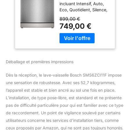
incluant Intensif, Auto,
Eco, Quotidient, Silence,
et Favourite. 4 options
899,00 €
supplémentaires :
749,00 €
VarioSpeed Plus,
Hygiène Plus, Séchage
Extra. Programme Verre
40 °C pour un lavage
doux des verres fragiles.
Avec la fonction
Déballage et premières impressions
PerfectDry, votre
vaisselle est parfaitement
Dès la réception, le lave-vaisselle Bosch SMS6ZCI11F impose
sèche à chaque cycle,
une sensation de robustesse. Avec ses 52,7 kilogrammes,
même votre vaisselle en
plastique. Grâce à la
l’appareil est stable et bien ancré au sol une fois en place.
Zeolith, un minéral
L’installation, de type pose-libre, est standard et ne présente
naturel, vous bénéficiez
pas de difficulté particulière pour qui est familier avec ce type
d'un séchage
de raccordement. Un point de vigilance soulevé par certains
impeccable tout en
économisant de
utilisateurs concerne les services d’installation tiers, comme
l'énergie. Grâce à la
ceux proposés par Amazon, qui ne sont pas toujours honorés.