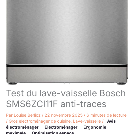
Test du lave-vaisselle Bosch
SMS6ZCI11F anti-traces
Par
Louise Berlioz
/
22 novembre 2025
/
6 minutes de lecture
/
Gros electroménager de cuisine
,
Lave-vaisselle
/
Avis
électroménager
Electroménager
Ergonomie
maximale
Optimisation espace