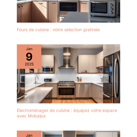
d’accueillir de grandes
casseroles, de larges poêles ou
des verres à vin, sans sacrifier
l’espace à aucun niveau.
Fours de cuisine : notre sélection gratinée
Jan
9
2025
Électroménager de cuisine : équipez votre espace
avec Mobalpa
Jan