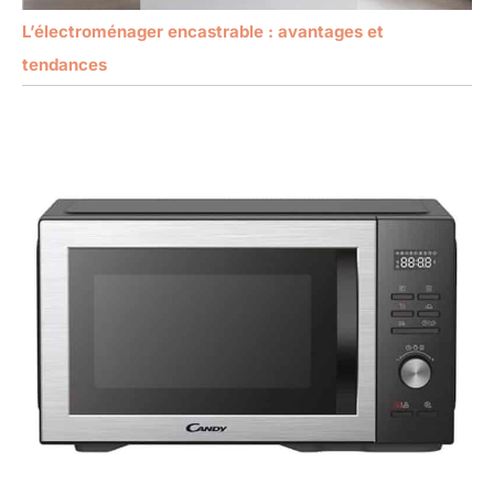
L’électroménager encastrable : avantages et
tendances