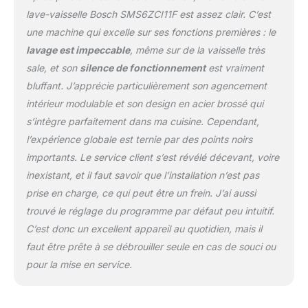
maison. Le programme
lave-vaisselle Bosch SMS6ZCI11F est assez clair. C’est
Auto permet d'ajuster
une machine qui excelle sur ses fonctions premières : le
automatiquement la
lavage est impeccable
, même sur de la vaisselle très
température et la
sale, et son
silence de fonctionnement
est vraiment
quantité d'eau en
fonction du niveau de
bluffant. J’apprécie particulièrement son agencement
salissure, garantissant
intérieur modulable et son design en acier brossé qui
des résultats
s’intègre parfaitement dans ma cuisine. Cependant,
impeccables à chaque
l’expérience globale est ternie par des points noirs
cycle. Avec le système
Rackmatic, ajustez
importants. Le service client s’est révélé décevant, voire
facilement la hauteur du
inexistant, et il faut savoir que l’installation n’est pas
panier supérieur sur 3
prise en charge, ce qui peut être un frein. J’ai aussi
niveaux pour accueillir
trouvé le réglage du programme par défaut peu intuitif.
des plats de différentes
C’est donc un excellent appareil au quotidien, mais il
tailles et optimiser
l'espace de lavage.
faut être prête à se débrouiller seule en cas de souci ou
pour la mise en service.