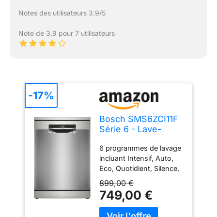
Notes des utilisateurs 3.9/5
Note de 3.9 pour 7 utilisateurs
-17%
Bosch SMS6ZCI11F
Série 6 - Lave-
vaisselle, pose-
6 programmes de lavage
libre, PerfectDry
incluant Intensif, Auto,
Eco, Quotidient, Silence,
et Favourite. 4 options
899,00 €
supplémentaires :
749,00 €
VarioSpeed Plus,
Hygiène Plus, Séchage