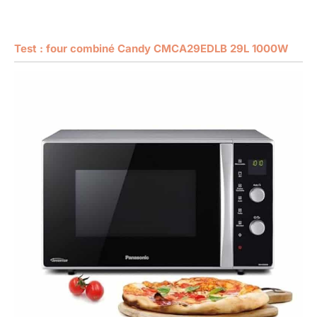
Test : four combiné Candy CMCA29EDLB 29L 1000W