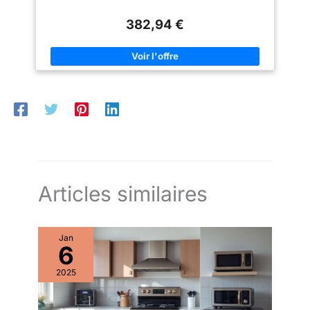
s’adapte parfaitement aux cuisines familiales modernes. UN
【Garantie 2 an】 – La gamme
cuisines ouvertes sur le salon.
PRODUIT ECONOMIQUE : De classe énergétique C, ce lave-
de lave-vaisselle COMFEE est
【Fonctionnement Intuitif et
382,94 €
vaisselle Candy possède un moteur à induction économique et
livrée avec une garantie
Écran Anti-traces】Découvrez
durable et un système d'ouverture de porte automatique en fin
fabricant gratuite de deux an.
une nouvelle façon de laver
de cycle pour un séchage rapide qui économise l'énergie. 8
*Veuillez noter qu'un peu d'eau
votre vaisselle grâce à un écran
PROGRAMMES QUI S’ADAPTENT A TOUS LES BESOINS : Ce
résiduelle est normale pour un
numérique clair et à des icônes
lave-vaisselle propose 8 programmes, dont un programme
nouveau appareil.
simples. En un coup d’œil, vous
Wash & Dry de 35 min. Programmable, il offre une possibilité
pouvez suivre le temps restant
de départ différé pour le faire tourner aux heures qui vous
et l’avancement du programme
conviennent. DESIGN EPURE ET CONTROLE A DISTANCE
ou effectuer des réglages. De
SIMPLIFIE : Ce lave-vaisselle blanc est doté d'un panneau de
plus, grâce à son design en
commande digital et d'une connectivité Wi-Fi/Bluetooth qui
acier inoxydable, il se nettoie
permet son contrôle à distance via l’application hOn.
facilement et résiste aux traces
ELECTOMENAGER MALIN ET DESIGN : La marque italienne
de doigts et aux taches,
Candy propose des appareils électroménagers intuitifs et
garantissant une propreté
dotés de technologies innovantes à un prix abordable, pour
impeccable à tout moment.
simplifier le quotidien de tous.
【Fonction Demi-charge】
Lorsque vous n’avez pas assez
Articles similaires
de vaisselle pour remplir
entièrement le lave-vaisselle,
activez la demi-charge afin
d’économiser jusqu’à 30 %
Jan
d’eau et d’électricité, sans avoir
6
à attendre d’accumuler
davantage de vaisselle.
【Panier Supérieur Réglable en
2025
Hauteur】Réglez la hauteur du
panier supérieur sur deux
positions différentes afin