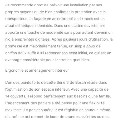
fonction Silence Plus,
Je recommande donc de prévoir une installation par ses
profitez d'un lavage
propres moyens ou de bien confirmer la prestation avec le
ultra-silencieux avec
seulement 44 dB. Idéal
transporteur. La façade en acier brossé anti-traces est un
pour les cuisines
atout esthétique indéniable. Dans une cuisine ouverte, elle
ouvertes et les moments
apporte une touche de modernité sans pour autant devenir un
de tranquillité à la
nid à empreintes digitales. Après plusieurs jours d’utilisation, la
maison. Le programme
Auto permet d'ajuster
promesse est majoritairement tenue, un simple coup de
automatiquement la
chiffon doux suffit à lui redonner son éclat initial, ce qui est un
température et la
avantage considérable pour l’entretien quotidien.
quantité d'eau en
fonction du niveau de
Ergonomie et aménagement intérieur
salissure, garantissant
des résultats
L’un des points forts de cette Série 6 de Bosch réside dans
impeccables à chaque
l’optimisation de son espace intérieur. Avec une capacité de
cycle. Avec le système
Rackmatic, ajustez
14 couverts, il répond parfaitement aux besoins d’une famille.
facilement la hauteur du
L’agencement des paniers a été pensé pour une flexibilité
panier supérieur sur 3
maximale. Le panier supérieur est réglable en hauteur, même
niveaux pour accueillir
chargé, ce qui permet de loger de grandes assiettes ou des
des plats de différentes