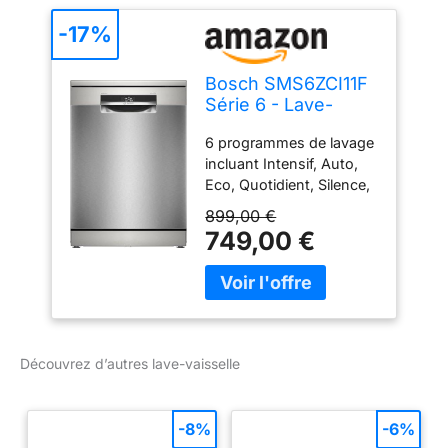
-17%
Bosch SMS6ZCI11F
Série 6 - Lave-
vaisselle, pose-
6 programmes de lavage
libre, PerfectDry
incluant Intensif, Auto,
Eco, Quotidient, Silence,
et Favourite. 4 options
899,00 €
supplémentaires :
749,00 €
VarioSpeed Plus,
Hygiène Plus, Séchage
Extra. Programme Verre
40 °C pour un lavage
doux des verres fragiles.
Avec la fonction
Découvrez d’autres lave-vaisselle
PerfectDry, votre
vaisselle est parfaitement
sèche à chaque cycle,
-8%
-6%
même votre vaisselle en