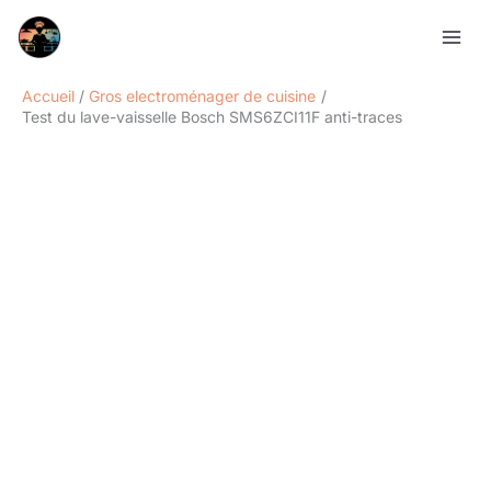
Aller
Rechercher
au
contenu
Accueil
Gros electroménager de cuisine
Test du lave-vaisselle Bosch SMS6ZCI11F anti-traces