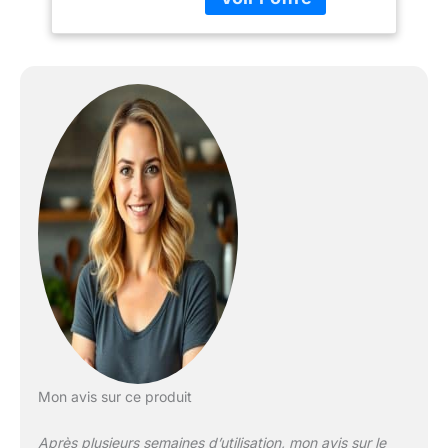
Extra. Programme Verre
40 °C pour un lavage
doux des verres fragiles.
Avec la fonction
PerfectDry, votre
vaisselle est parfaitement
sèche à chaque cycle,
même votre vaisselle en
plastique. Grâce à la
Zeolith, un minéral
naturel, vous bénéficiez
d'un séchage
impeccable tout en
économisant de
l'énergie. Grâce à la
fonction Silence Plus,
profitez d'un lavage
ultra-silencieux avec
seulement 44 dB. Idéal
Mon avis sur ce produit
pour les cuisines
ouvertes et les moments
Après plusieurs semaines d’utilisation, mon avis sur le
de tranquillité à la