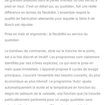
de grandes assiettes dans le panier inférieur ou des verres à
diagnostiquez votre lave
pied en haut. C’est un détail qui, au quotidien, fait une réelle
vaisselle connecté à
distance. Dimensions du
différence en termes de flexibilité. L’ensemble respire la
produit : 84.5 x 60 x 60
qualité de fabrication allemande pour laquelle la Série 6 de
cm, cuve inox, et signal
Bosch est réputée.
sonore de fin de cycle
pour une utilisation
Prise en main et ergonomie : la flexibilité au service du
pratique et moderne.
quotidien
Le bandeau de commande, situé sur la tranche de la porte,
est à la fois discret et intuitif. Les programmes sont clairement
identifiés par des icônes explicites, ce qui rend la prise en
main quasi immédiate. L’appareil propose 6 cycles de lavage
principaux, couvrant l’ensemble des besoins courants, du plus
économique au plus intensif. Le programme ‘Auto’ ajuste
automatiquement la durée et la température en fonction du
degré de salissure de la vaisselle, une fonction que j’ai trouvée
particulièrement pertinente pour un usage quotidien sans