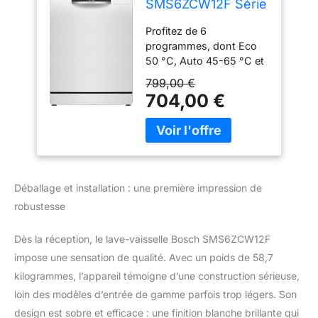
SMS6ZCW12F Série
6 - Lave-vaisselle,
Profitez de 6
pose-libre,
programmes, dont Eco
PerfectDry
50 °C, Auto 45-65 °C et
Intensif 70 °C, pour un
799,00 €
nettoyage optimal. Le
704,00 €
mode Silence 50 °C et
l’option Favourite (Pré-
rinçage) offrent une
flexibilité maximale pour
votre lave-vaisselle
Bosch. Le tiroir à
Déballage et installation : une première impression de
couverts libère de
robustesse
l'espace dans le panier
inférieur, permettant un
Dès la réception, le lave-vaisselle Bosch SMS6ZCW12F
chargement optimal de
votre vaisselle. Idéal pour
impose une sensation de qualité. Avec un poids de 58,7
les petits ustensiles de
kilogrammes, l’appareil témoigne d’une construction sérieuse,
cuisine, il facilite le
loin des modèles d’entrée de gamme parfois trop légers. Son
rangement et le
design est sobre et efficace : une finition blanche brillante qui
nettoyage. La