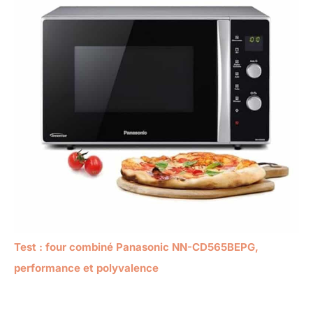
Test : four combiné Panasonic NN-CD565BEPG,
performance et polyvalence