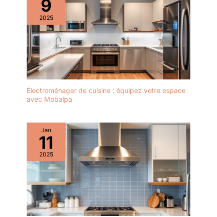
9
2025
Électroménager de cuisine : équipez votre espace
avec Mobalpa
Jan
11
2025