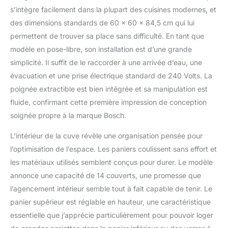
technologie de séchage
s’intègre facilement dans la plupart des cuisines modernes, et
Zeolith assure une
des dimensions standards de 60 x 60 x 84,5 cm qui lui
vaisselle parfaitement
permettent de trouver sa place sans difficulté. En tant que
sèche à chaque cycle.
modèle en pose-libre, son installation est d’une grande
Combinée avec l'option
Séchage extra, elle
simplicité. Il suffit de le raccorder à une arrivée d’eau, une
garantit des résultats
évacuation et une prise électrique standard de 240 Volts. La
impeccables, même pour
poignée extractible est bien intégrée et sa manipulation est
les plastiques. L'option
fluide, confirmant cette première impression de conception
Demi-charge et le
système Rackmatic, avec
soignée propre à la marque Bosch.
panier supérieur
L’intérieur de la cuve révèle une organisation pensée pour
ajustable en hauteur
jusqu'à 5 cm, permettent
l’optimisation de l’espace. Les paniers coulissent sans effort et
une utilisation flexible et
les matériaux utilisés semblent conçus pour durer. Le modèle
efficace de votre lave
annonce une capacité de 14 couverts, une promesse que
vaisselle 60 cm pose
l’agencement intérieur semble tout à fait capable de tenir. Le
libre, même lorsqu'il n'est
pas complètement
panier supérieur est réglable en hauteur, une caractéristique
chargé. Avec Home
essentielle que j’apprécie particulièrement pour pouvoir loger
Connect, contrôlez et