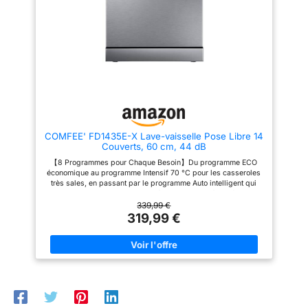
rapide pour obtenir des
min. Programmable, il offre une
cm, cuve inox, et signal
vaisselles étincelantes et
possibilité de départ différé
propres en 30 minutes si vous
pour le faire tourner aux heures
sonore de fin de cycle
êtes pressé. 【Lavage
qui vous conviennent. DESIGN
pour une utilisation
Hygiénique à 72 °C】En
EPURE ET CONTROLE A
maintenant la température de
DISTANCE SIMPLIFIE : Ce lave-
pratique et moderne.
l'eau à 72 °C, le lavage
vaisselle blanc est doté d'un
hygiénique permet d'éliminer
panneau de commande digital
les taches les plus tenaces,
et d'une connectivité Wi-
pour une vaisselle et des verres
Fi/Bluetooth qui permet son
propres et hygiéniques.
contrôle à distance via
【Fonction Demi-charge】La
l’application hOn.
fonction demi-charge permet de
ELECTOMENAGER MALIN ET
COMFEE' FD1435E-X Lave-vaisselle Pose Libre 14
laver des charges plus petites,
DESIGN : La marque italienne
Couverts, 60 cm, 44 dB
en consommant 30 % d'énergie
Candy propose des appareils
en moins qu'un cycle à pleine
électroménagers intuitifs et
【8 Programmes pour Chaque Besoin】Du programme ECO
charge (utilisable avec les
dotés de technologies
économique au programme Intensif 70 °C pour les casseroles
programmes Intensif, ECO, 90
innovantes à un prix abordable,
très sales, en passant par le programme Auto intelligent qui
min, Verre et Hygiène)
pour simplifier le quotidien de
ajuste automatiquement la température et la durée en fonction
【Garantie 2 an】 – La gamme
tous.
du niveau de saleté détecté. 【Séchage Parfait avec Ouverture
339,99 €
de lave-vaisselle COMFEE est
Automatique】Vous craignez toujours que votre vaisselle reste
319,99 €
livrée avec une garantie
humide une fois le programme terminé ? Ce lave-vaisselle doté
fabricant gratuite de deux an.
d’une fonction de séchage par ouverture automatique de la
*Veuillez noter qu'un peu d'eau
porte offre d’excellentes performances de séchage, même
résiduelle est normale pour un
pour les ustensiles en plastique. (Cette fonction est
nouveau appareil.
sélectionnée par défaut. Vous pouvez la désactiver en
appuyant sur le bouton d’ouverture automatique.) 【Lavage
Automatique avec Détection de la Saleté】Le système de
détection intelligent COMFEE' détecte le niveau de saleté de la
vaisselle et, en conséquence, l’appareil sélectionne le cycle