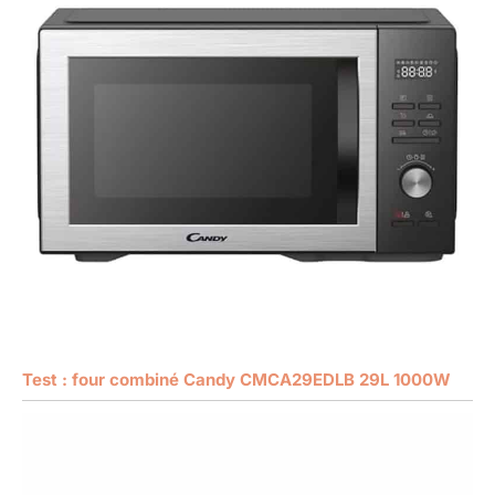
Test : four combiné Candy CMCA29EDLB 29L 1000W