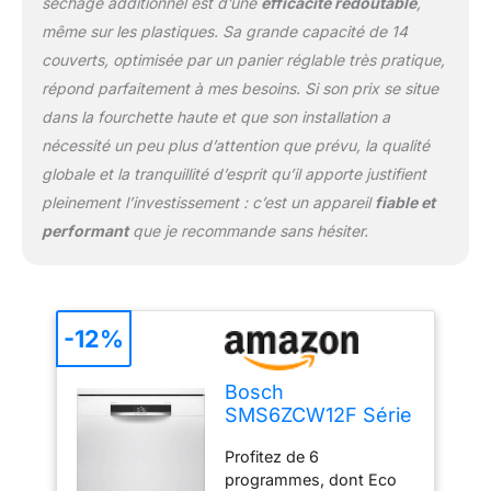
séchage additionnel est d’une
efficacité redoutable
,
libre, même lorsqu'il n'est
même sur les plastiques. Sa grande capacité de 14
pas complètement
chargé. Avec Home
couverts, optimisée par un panier réglable très pratique,
Connect, contrôlez et
répond parfaitement à mes besoins. Si son prix se situe
diagnostiquez votre lave
dans la fourchette haute et que son installation a
vaisselle connecté à
nécessité un peu plus d’attention que prévu, la qualité
distance. Dimensions du
globale et la tranquillité d’esprit qu’il apporte justifient
produit : 84.5 x 60 x 60
cm, cuve inox, et signal
pleinement l’investissement : c’est un appareil
fiable et
sonore de fin de cycle
performant
que je recommande sans hésiter.
pour une utilisation
pratique et moderne.
-12%
Bosch
SMS6ZCW12F Série
6 - Lave-vaisselle,
Profitez de 6
pose-libre,
programmes, dont Eco
PerfectDry