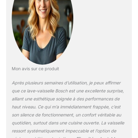
les petits ustensiles de
cuisine, il facilite le
rangement et le
nettoyage. La
technologie de séchage
Zeolith assure une
vaisselle parfaitement
sèche à chaque cycle.
Combinée avec l'option
Séchage extra, elle
Mon avis sur ce produit
garantit des résultats
impeccables, même pour
Après plusieurs semaines d’utilisation, je peux affirmer
les plastiques. L'option
Demi-charge et le
que ce lave-vaisselle Bosch est une excellente surprise,
système Rackmatic, avec
alliant une esthétique soignée à des performances de
panier supérieur
haut niveau. Ce qui m’a immédiatement frappée, c’est
ajustable en hauteur
son silence de fonctionnement, un confort véritable au
jusqu'à 5 cm, permettent
une utilisation flexible et
quotidien, surtout dans une cuisine ouverte. La vaisselle
efficace de votre lave
ressort systématiquement impeccable et l’option de
vaisselle 60 cm pose