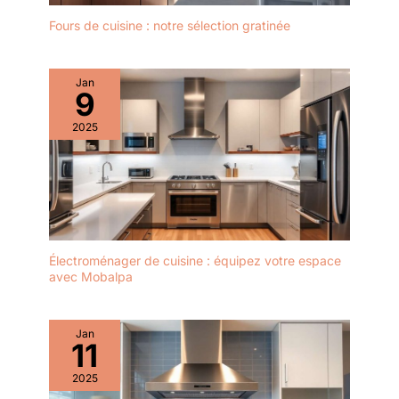
Fours de cuisine : notre sélection gratinée
Jan
9
2025
Électroménager de cuisine : équipez votre espace
avec Mobalpa
Jan
11
2025