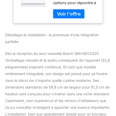
options pour répondre à
tous vos besoins de
lavage. De l'option Eco
au programme Intensif,
en passant par
SpeedPerfect+ pour un
Déballage et installation : la promesse d’une intégration
lavage 3 fois plus rapide,
la propreté est à portée
parfaite
de main. Notre lave-
vaisselle offre une
Dès la réception du lave-vaisselle Bosch SMV4EVX02F,
flexibilité accrue avec les
l’emballage robuste et le poids conséquent de l’appareil (33,8
tiroirs et paniers
kilogrammes) inspirent confiance. En tant que modèle
VarioFlex. Le tiroir à
couverts libère de
entièrement intégrable, son design est pensé pour se fondre
l'espace, et le système
dans le décor de n’importe quelle cuisine moderne. Ses
RackMatic permet
dimensions standards de 59,8 cm de largeur pour 81,5 cm de
d'ajuster en hauteur le
hauteur sont conçues pour s’insérer dans une niche standard.
panier supérieur même
chargé. Un rangement
Cependant, mon expérience et les retours d’utilisateurs que
optimisé à chaque
j’ai pu consulter m’obligent à apporter une nuance importante.
lavage. L'AquaSensor
L’installation, bien que globalement simple pour un bricoleur