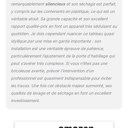
remarquablement
silencieux
et son séchage est parfait,
doit continuer, pour une
propreté éclatante à
y compris sur les contenants en plastique, ce qui est un
chaque fois. Avec
véritable atout. Sa grande capacité et son excellent
EfficientDry, la porte de
rapport qualité-prix en font un appareil très séduisant au
votre lave-vaisselle
quotidien. Je dois cependant nuancer ce tableau quasi
s'ouvre
automatiquement une
idyllique par une mise en garde importante : son
fois le programme
installation est une véritable épreuve de patience,
terminé, permettant un
particulièrement l’ajustement de la porte d’habillage qui
séchage naturel et
peut s’avérer très complexe. Si vous n’êtes pas une
parfait. Plus besoin de
sécher à la main,
bricoleuse avertie, prévoir l’intervention d’un
économisez du temps et
professionnel est quasiment indispensable pour éviter
de l'énergie. Optez pour
les tracas. Une fois cet obstacle majeur surmonté, ses
une utilisation efficace
qualités de lavage et de séchage en font un excellent
avec notre fonction
Demi-charge. Elle
investissement.
détecte les petites
charges pour utiliser
juste ce qu'il faut d'eau
et d'électricité.