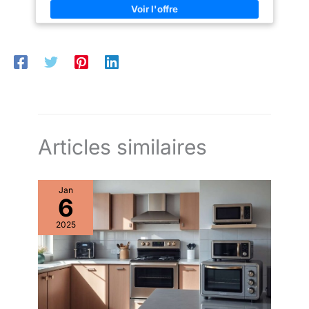
PROGRAMMES QUI S’ADAPTENT A TOUS LES BESOINS : Ce
lave-vaisselle propose 8 programmes, dont un programme
Wash & Dry de 35 min. Programmable, il offre une possibilité
de départ différé pour le faire tourner aux heures qui vous
conviennent. DESIGN EPURE ET CONTROLE A DISTANCE
SIMPLIFIE : Ce lave-vaisselle blanc est doté d'un panneau de
commande digital et d'une connectivité Wi-Fi/Bluetooth qui
permet son contrôle à distance via l’application hOn.
ELECTOMENAGER MALIN ET DESIGN : La marque italienne
Candy propose des appareils électroménagers intuitifs et
dotés de technologies innovantes à un prix abordable, pour
simplifier le quotidien de tous.
Articles similaires
Jan
6
2025