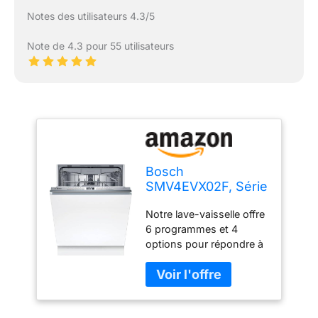
Notes des utilisateurs 4.3/5
Note de 4.3 pour 55 utilisateurs
Bosch
SMV4EVX02F, Série
4, Lave-vaisselle 60
Notre lave-vaisselle offre
cm, Encastrable
6 programmes et 4
options pour répondre à
tous vos besoins de
lavage. De l'option Eco
au programme Intensif,
en passant par