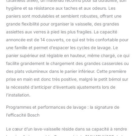
(Stainless Steel), un matériau reconnu pour sa durabilité, son
Demi-charge. Elle
hygiène et sa résistance aux taches et aux odeurs. Les
détecte les petites
paniers sont modulables et semblent robustes, offrant une
charges pour utiliser
grande flexibilité pour organiser la vaisselle, des grandes
juste ce qu'il faut d'eau
et d'électricité.
assiettes aux verres à pied les plus fragiles. La capacité
Choisissez Bosch pour
annoncée est de 14 couverts, ce qui est très confortable pour
une performance
une famille et permet d’espacer les cycles de lavage. Le
énergétique optimale.
panier supérieur est réglable en hauteur, même chargé, ce qui
facilite grandement le chargement des grandes casseroles ou
des plats volumineux dans le panier inférieur. Cette première
prise en main est donc très positive, malgré le petit bémol sur
la nécessité d’anticiper d’éventuels ajustements lors de
l’installation.
Programmes et performances de lavage : la signature de
l’efficacité Bosch
Le cœur d’un lave-vaisselle réside dans sa capacité à rendre