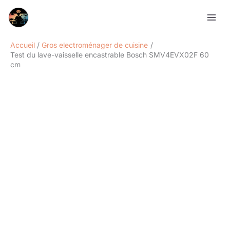
Aller
Rechercher
au
contenu
Accueil
Gros electroménager de cuisine
Test du lave-vaisselle encastrable Bosch SMV4EVX02F 60
cm