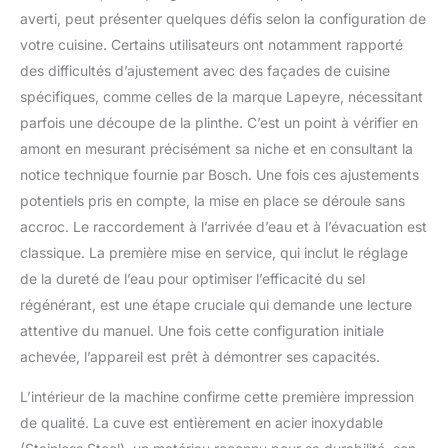
assure une vaisselle
averti, peut présenter quelques défis selon la configuration de
impeccable. Grâce à ses
votre cuisine. Certains utilisateurs ont notamment rapporté
capteurs, il détecte les
taches et ajuste l'eau de
des difficultés d’ajustement avec des façades de cuisine
rinçage. Il évalue le
spécifiques, comme celles de la marque Lapeyre, nécessitant
processus, décidant s'il
parfois une découpe de la plinthe. C’est un point à vérifier en
doit continuer, pour une
amont en mesurant précisément sa niche et en consultant la
propreté éclatante à
chaque fois. Avec
notice technique fournie par Bosch. Une fois ces ajustements
EfficientDry, la porte de
potentiels pris en compte, la mise en place se déroule sans
votre lave-vaisselle
accroc. Le raccordement à l’arrivée d’eau et à l’évacuation est
s'ouvre
classique. La première mise en service, qui inclut le réglage
automatiquement une
fois le programme
de la dureté de l’eau pour optimiser l’efficacité du sel
terminé, permettant un
régénérant, est une étape cruciale qui demande une lecture
séchage naturel et
attentive du manuel. Une fois cette configuration initiale
parfait. Plus besoin de
achevée, l’appareil est prêt à démontrer ses capacités.
sécher à la main,
économisez du temps et
L’intérieur de la machine confirme cette première impression
de l'énergie. Optez pour
de qualité. La cuve est entièrement en acier inoxydable
une utilisation efficace
avec notre fonction