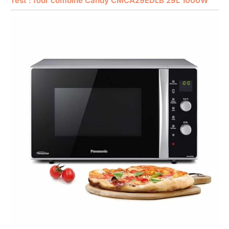
Test : four combiné Candy CMCA29EDLB 29L 1000W