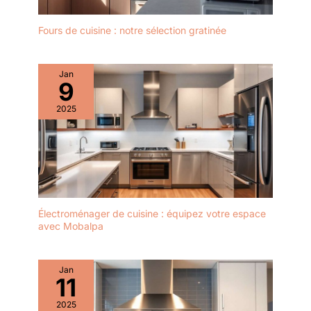
Fours de cuisine : notre sélection gratinée
Jan
9
2025
Électroménager de cuisine : équipez votre espace
avec Mobalpa
Jan
11
2025