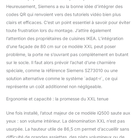
permet des temps de
Heureusement, Siemens a eu la bonne idée d’intégrer des
programmation courts
avec des résultats
codes QR qui renvoient vers des tutoriels vidéo bien plus
optimaux et est presque
clairs et efficaces. C’est un point essentiel à savoir pour éviter
sans usure. Panier
toute frustration lors du montage. J’attire également
supérieur réglable en
l’attention des propriétaires de cuisines IKEA. L’intégration
hauteur et flexComfort :
la combinaison du
d’une façade de 80 cm sur ce modèle XXL peut poser
système rackMatic à 3
problème, la porte ne s’ouvrant pas complètement en butant
voies et des paniers
sur le socle. Il faut alors prévoir l’achat d’une charnière
FlexComfort rend votre
spéciale, comme la référence Siemens SZ73010 ou une
lave-vaisselle
particulièrement
solution alternative comme le système `adapt-r`, ce qui
spacieux. Réglez le
représente un coût additionnel non négligeable.
panier supérieur de 5 cm
en un tour de main,
Ergonomie et capacité : la promesse du XXL tenue
même à pleine charge.
Verres sensibles en toute
Une fois installé, l’atout majeur de ce modèle iQ500 saute aux
sécurité dans la zone en
yeux : son volume intérieur. La dénomination XXL n’est pas
verre. Zéolite Sec :
usurpée. La hauteur utile de 86,5 cm permet d’accueillir sans
séchage parfait à 20 %
de consommation
difficulté de grandes assiettes, des plats volumineux ou de