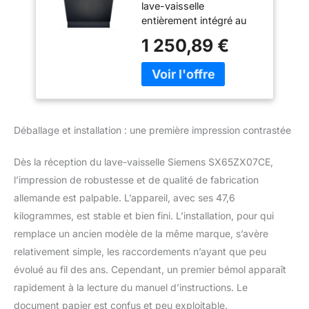
lave-vaisselle
entièrement
entièrement intégré au
intégré, XXL, tiroir à
format XXL est
couverts, fabriqué
1 250,89 €
entièrement recouvert de
en Allemagne,
la façade du meuble
séchage zéolithe,
existante. Il s'intègre
extra silencieux,
ainsi parfaitement dans
aquaStop,
votre design de cuisine.
programme court
Veuillez noter que cette
varioSpeed, avec
Déballage et installation : une première impression contrastée
partie avant n'est pas
incluse. Encore plus
Dès la réception du lave-vaisselle Siemens SX65ZX07CE,
silencieux : le programme
silencieux à 50° rend
l’impression de robustesse et de qualité de fabrication
votre lave-vaisselle déjà
allemande est palpable. L’appareil, avec ses 47,6
silencieux encore plus
kilogrammes, est stable et bien fini. L’installation, pour qui
silencieux. C'est
remplace un ancien modèle de la même marque, s’avère
notamment le moteur
relativement simple, les raccordements n’ayant que peu
iQdrive innovant. Celui-ci
produit peu de bruit,
évolué au fil des ans. Cependant, un premier bémol apparaît
même en
rapidement à la lecture du manuel d’instructions. Le
fonctionnement normal,
document papier est confus et peu exploitable.