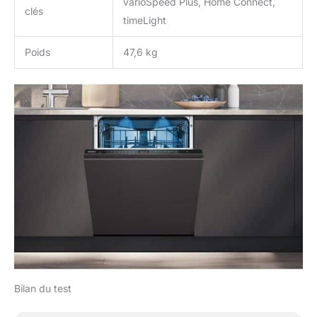
varioSpeed Plus, Home Connect,
clés
timeLight
Poids
47,6 kg
Bilan du test