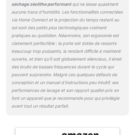
spacieux. Réglez le
séchage zéolithe performant
qui ne laisse quasiment
panier supérieur de 5 cm
aucune trace d’humidité. Les fonctionnalités connectées
en un tour de main,
même à pleine charge.
via Home Connect et la projection du temps restant au
Verres sensibles en toute
sol sont des petits plus technologiques vraiment
sécurité dans la zone en
pratiques au quotidien. Néanmoins, son ergonomie est
verre. Zéolite Sec :
clairement perfectible : la porte est dotée de ressorts
séchage parfait à 20 %
de consommation
beaucoup trop puissants, la rendant difficile à maintenir
d'énergie en moins. Ce
ouverte, et bien qu’il soit globalement silencieux, il émet
lave-vaisselle zéolite
des bruits de basses fréquences durant le cycle qui
garantit des résultats de
peuvent surprendre. Malgré ces quelques défauts de
séchage impeccables,
conception et un manuel d’instructions peu intuitif, ses
même avec des plats en
plastique difficiles à
performances de lavage et son rapport qualité-prix en
sécher. La fonction
font un appareil que je recommande pour qui privilégie
supplémentaire
avant tout un résultat parfait.
brilliantShine rend vos
verres encore plus
brillants. Home Connect :
démarrez votre lave-
vaisselle