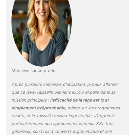
votre lave-vaisselle déjà
silencieux encore plus
silencieux. C'est
notamment le moteur
iQdrive innovant. Celui-ci
produit peu de bruit,
même en
fonctionnement normal,
permet des temps de
programmation courts
avec des résultats
Mon avis sur ce produit
optimaux et est presque
sans usure. Panier
Après plusieurs semaines d’utilisation, je peux affirmer
supérieur réglable en
hauteur et flexComfort :
que ce lave-vaisselle Siemens iQ500 excelle dans sa
la combinaison du
mission principale :
l’efficacité de lavage est tout
système rackMatic à 3
simplement irréprochable
, même sur les programmes
voies et des paniers
courts, et la vaisselle ressort impeccable. J’apprécie
FlexComfort rend votre
lave-vaisselle
particulièrement son agencement intérieur XXL très
particulièrement
généreux, son tiroir à couverts ergonomique et son