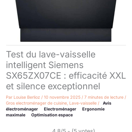
Test du lave-vaisselle
intelligent Siemens
SX65ZX07CE : efficacité XXL
et silence exceptionnel
Par
Louise Berlioz
/
10 novembre 2025
/
7 minutes de lecture
/
Gros electroménager de cuisine
,
Lave-vaisselle
/
Avis
électroménager
Electroménager
Ergonomie
maximale
Optimisation espace
4.8/5 - (5 votes)