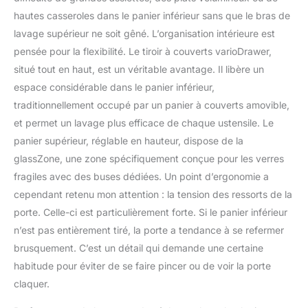
d'énergie en moins. Ce
hautes casseroles dans le panier inférieur sans que le bras de
lave-vaisselle zéolite
lavage supérieur ne soit gêné. L’organisation intérieure est
garantit des résultats de
pensée pour la flexibilité. Le tiroir à couverts varioDrawer,
séchage impeccables,
même avec des plats en
situé tout en haut, est un véritable avantage. Il libère un
plastique difficiles à
espace considérable dans le panier inférieur,
sécher. La fonction
traditionnellement occupé par un panier à couverts amovible,
supplémentaire
et permet un lavage plus efficace de chaque ustensile. Le
brilliantShine rend vos
verres encore plus
panier supérieur, réglable en hauteur, dispose de la
brillants. Home Connect :
glassZone, une zone spécifiquement conçue pour les verres
démarrez votre lave-
fragiles avec des buses dédiées. Un point d’ergonomie a
vaisselle
cependant retenu mon attention : la tension des ressorts de la
confortablement en
porte. Celle-ci est particulièrement forte. Si le panier inférieur
déplacement et gardez-
le en vue avec la
n’est pas entièrement tiré, la porte a tendance à se refermer
surveillance à distance –
brusquement. C’est un détail qui demande une certaine
l'application Home
habitude pour éviter de se faire pincer ou de voir la porte
Connect offre ces
claquer.
fonctions intelligentes et
bien d'autres encore.