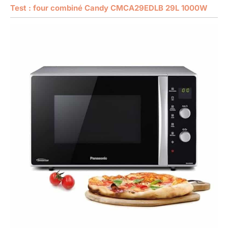
Test : four combiné Candy CMCA29EDLB 29L 1000W