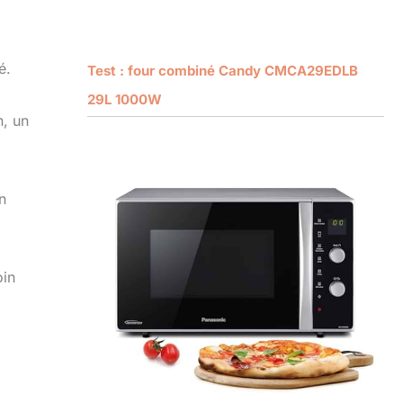
é.
Test : four combiné Candy CMCA29EDLB
29L 1000W
n, un
n
a
oin