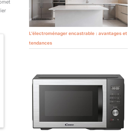
romet
ier
L’électroménager encastrable : avantages et
tendances