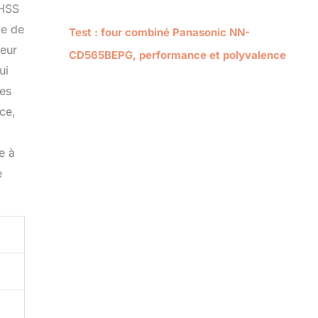
5HSS
le de
Test : four combiné Panasonic NN-
ieur
CD565BEPG, performance et polyvalence
ui
ges
ce,
e à
e