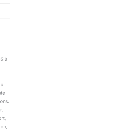
SS à
du
ste
ions.
r.
rt,
lon,