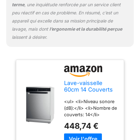
terme
, une inquiétude renforcée par un service client
peu réactif en cas de problème. En résumé, c’est un
appareil qui excelle dans sa mission principale de
lavage, mais dont
l’ergonomie et la durabilité perçue
laissent à désirer.
Lave-vaisselle
60cm 14 Couverts
42db Inox -
<ul> <li>Niveau sonore
WFC3C42PX
(dB):</li> <li>Nombre de
couverts: 14</li>
<li>Ouverture de porte
448,74 €
automatique</li>
<li>Super silencieux</li>