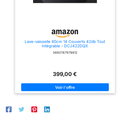
antidébordement 24h et
minuterie avec départ différé
programmable Design
moderne: Appareil pose libre
de couleur gris avec commande
par boutons et écran LED pour
une utilisation intuitive
Consommation d'eau
économique: Utilise seulement
Lave-vaisselle 60cm 14 Couverts 42db Tout
9,5 litres d'eau par cycle pour
Intégrable - DCJ422DQX
un lavage efficace et
respectueux des ressources
3660767978812
399,00 €