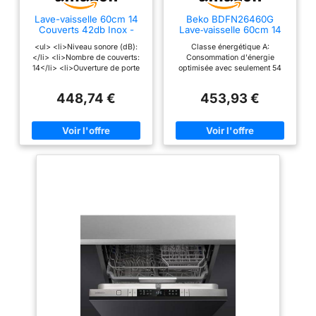
Lave-vaisselle 60cm 14
Beko BDFN26460G
Couverts 42db Inox -
Lave‑vaisselle 60cm 14
WFC3C42PX
couverts 42dB gris
<ul> <li>Niveau sonore (dB):
Classe énergétique A:
</li> <li>Nombre de couverts:
Consommation d'énergie
14</li> <li>Ouverture de porte
optimisée avec seulement 54
automatique</li> <li>Super
kWh pour 100 cycles, offrant
silencieux</li> </ul>
une efficacité énergétique de
448,74 €
453,93 €
classe A Niveau sonore réduit:
Fonctionnement silencieux à 42
dB avec une classe d'émission
sonore B pour un confort
optimal dans votre cuisine
Grande capacité: Lave-
vaisselle de 60 cm pouvant
accueillir jusqu'à 14 couverts
avec une cuve en acier
inoxydable résistante et durable
Technologie SelfDry: Système
de séchage automatique pour
des résultats impeccables sans
intervention manuelle
Programmes variés: Auto 45-
65°C, Delicate 40°C, Eco 50°C,
Express, Hygiene+, Intensive
70°C et Silence pour s'adapter
à tous vos besoins de lavage
Sécurité avancée: Fonction
AquaStop avec sécurité