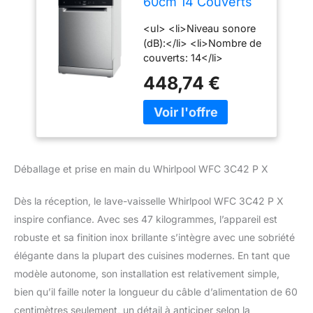
60cm 14 Couverts
42db Inox -
<ul> <li>Niveau sonore
WFC3C42PX
(dB):</li> <li>Nombre de
couverts: 14</li>
<li>Ouverture de porte
448,74 €
automatique</li>
<li>Super silencieux</li>
</ul>
Déballage et prise en main du Whirlpool WFC 3C42 P X
Dès la réception, le lave-vaisselle Whirlpool WFC 3C42 P X
inspire confiance. Avec ses 47 kilogrammes, l’appareil est
robuste et sa finition inox brillante s’intègre avec une sobriété
élégante dans la plupart des cuisines modernes. En tant que
modèle autonome, son installation est relativement simple,
bien qu’il faille noter la longueur du câble d’alimentation de 60
centimètres seulement, un détail à anticiper selon la