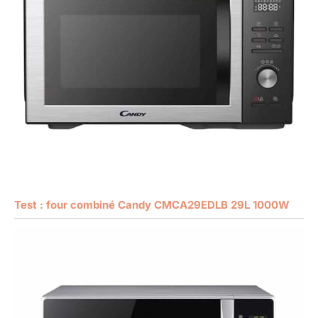
Test : four combiné Candy CMCA29EDLB 29L 1000W