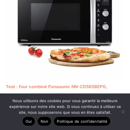
Test : four combiné Panasonic NN-CD565BEPG,
performance et polyvalence
Nous utilisons des cookies pour vous garantir la meilleure
expérience sur notre site web. Si vous continuez à utiliser ce
site, nous supposerons que vous en êtes satisfait.
Oui
Non
Politique de confidentialité
Copyright © 2026 Cuisine équipée pour tous