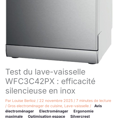
Test du lave-vaisselle
WFC3C42PX : efficacité
silencieuse en inox
Par
Louise Berlioz
/
22 novembre 2025
/
7 minutes de lecture
/
Gros electroménager de cuisine
,
Lave-vaisselle
/
Avis
électroménager
Electroménager
Ergonomie
maximale
Optimisation espace
Silvercrest