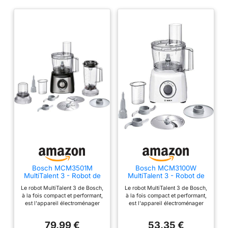
Bluetooth : pour piloter
votre robot depuis votre
smartphone ou tablette
et régler vos
programmes du bout
des doigts Durable et
silencieux : équipé d’un
moteur professionnel
garanti 30 ans, produit
garanti 3 ans Grande
capacité de préparation :
bol cuiseur inox (3,5L) et
bols multifonction
transparents (3,6L – 2,6L
– 1,2L). De 2 à 12
personnes Idées et
Bosch MCM3501M
Bosch MCM3100W
MultiTalent 3 - Robot de
MultiTalent 3 - Robot de
inspirations : livre avec
cuisine, Puissant moteur,
cuisine, puissant moteur
plus de 300 recettes
Le robot MultiTalent 3 de Bosch,
Le robot MultiTalent 3 de Bosch,
Blender
à la fois compact et performant,
à la fois compact et performant,
pour votre quotidien, une
est l'appareil électroménager
est l'appareil électroménager
application Magimix avec
qui vous permettra de réussir
qui vous permettra de réussir
toutes vos préparations et
toutes vos préparations et
+ de 2700 recettes
79,99 €
53,35 €
recettes, même les plus
recettes, même les plus