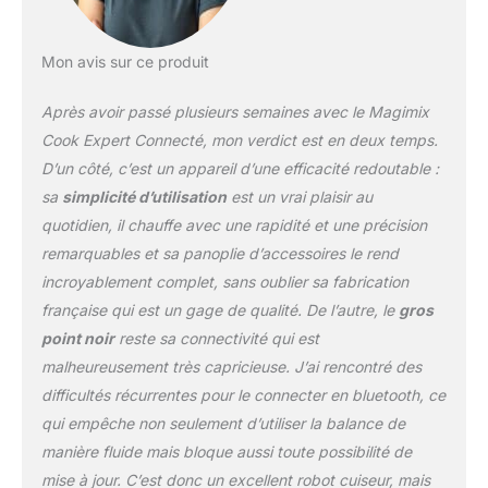
bol cuiseur inox (3,5L) et
bols multifonction
transparents (3,6L – 2,6L
Mon avis sur ce produit
– 1,2L). De 2 à 12
personnes Idées et
Après avoir passé plusieurs semaines avec le Magimix
inspirations : livre avec
Cook Expert Connecté, mon verdict est en deux temps.
plus de 300 recettes
D’un côté, c’est un appareil d’une efficacité redoutable :
pour votre quotidien, une
sa
simplicité d’utilisation
est un vrai plaisir au
application Magimix avec
+ de 2700 recettes
quotidien, il chauffe avec une rapidité et une précision
gratuites et des vidéos
remarquables et sa panoplie d’accessoires le rend
tutos
incroyablement complet, sans oublier sa fabrication
française qui est un gage de qualité. De l’autre, le
gros
point noir
reste sa connectivité qui est
malheureusement très capricieuse. J’ai rencontré des
difficultés récurrentes pour le connecter en bluetooth, ce
qui empêche non seulement d’utiliser la balance de
manière fluide mais bloque aussi toute possibilité de
mise à jour. C’est donc un excellent robot cuiseur, mais