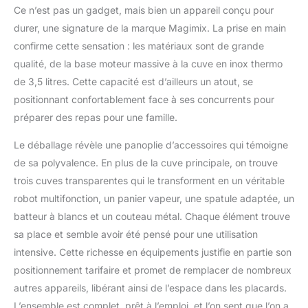
Ce n’est pas un gadget, mais bien un appareil conçu pour
garanti 3 ans Grande
capacité de préparation :
durer, une signature de la marque Magimix. La prise en main
bol cuiseur inox (3,5L) et
confirme cette sensation : les matériaux sont de grande
bols multifonction
qualité, de la base moteur massive à la cuve en inox thermo
transparents (3,6L – 2,6L
de 3,5 litres. Cette capacité est d’ailleurs un atout, se
– 1,2L). De 2 à 12
positionnant confortablement face à ses concurrents pour
personnes Idées et
inspirations : livre avec
préparer des repas pour une famille.
plus de 300 recettes
pour votre quotidien, une
Le déballage révèle une panoplie d’accessoires qui témoigne
application Magimix avec
de sa polyvalence. En plus de la cuve principale, on trouve
+ de 2700 recettes
trois cuves transparentes qui le transforment en un véritable
gratuites et des vidéos
robot multifonction, un panier vapeur, une spatule adaptée, un
tutos
batteur à blancs et un couteau métal. Chaque élément trouve
sa place et semble avoir été pensé pour une utilisation
intensive. Cette richesse en équipements justifie en partie son
positionnement tarifaire et promet de remplacer de nombreux
autres appareils, libérant ainsi de l’espace dans les placards.
L’ensemble est complet, prêt à l’emploi, et l’on sent que l’on a