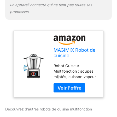
un appareil connecté qui ne tient pas toutes ses
promesses.
MAGIMIX Robot de
cuisine
multifonction
Robot Cuiseur
connecté Cook
Multifonction : soupes,
Expert 3.5L-
mijotés, cuisson vapeur,
Blender, Hachoir,
risottos, purées,
Boulangerie,
smoothies, pains,
Cuisson -
brioches, blancs en
Connexion
neige, boissons,
Bluetooth -
gâteaux, desserts
Connect platine
Découvrez d’autres robots de cuisine multifonction
glacés, plats bébé Cook
Expert Connecté en