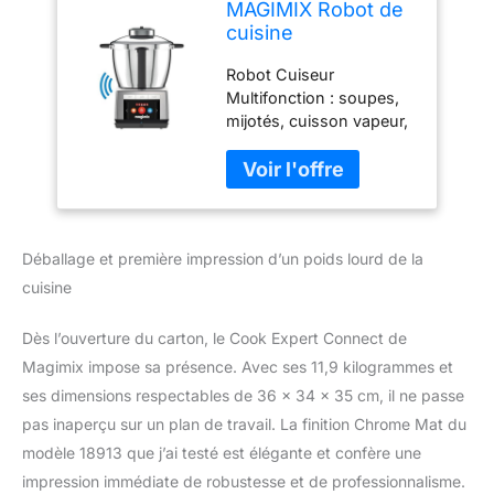
MAGIMIX Robot de
cuisine
multifonction
Robot Cuiseur
connecté Cook
Multifonction : soupes,
Expert 3.5L-
mijotés, cuisson vapeur,
Blender, Hachoir,
risottos, purées,
Boulangerie,
smoothies, pains,
Cuisson -
brioches, blancs en
Connexion
neige, boissons,
Bluetooth -
gâteaux, desserts
Connect platine
Déballage et première impression d’un poids lourd de la
glacés, plats bébé Cook
Expert Connecté en
cuisine
Bluetooth : pour piloter
votre robot depuis votre
Dès l’ouverture du carton, le Cook Expert Connect de
smartphone ou tablette
Magimix impose sa présence. Avec ses 11,9 kilogrammes et
et régler vos
ses dimensions respectables de 36 x 34 x 35 cm, il ne passe
programmes du bout
des doigts Durable et
pas inaperçu sur un plan de travail. La finition Chrome Mat du
silencieux : équipé d’un
modèle 18913 que j’ai testé est élégante et confère une
moteur professionnel
impression immédiate de robustesse et de professionnalisme.
garanti 30 ans, produit