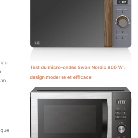
riau
Test du micro-ondes Swan Nordic 800 W :
a
design moderne et efficace
lan
 que