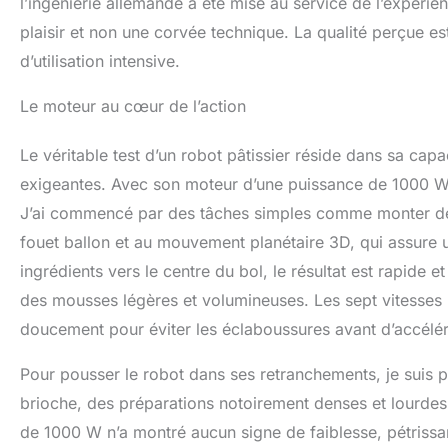
l’ingénierie allemande a été mise au service de l’expérien
plaisir et non une corvée technique. La qualité perçue 
d’utilisation intensive.
Le moteur au cœur de l’action
Le véritable test d’un robot pâtissier réside dans sa capa
exigeantes. Avec son moteur d’une puissance de 1000 
J’ai commencé par des tâches simples comme monter des
fouet ballon et au mouvement planétaire 3D, qui assu
ingrédients vers le centre du bol, le résultat est rapide 
des mousses légères et volumineuses. Les sept vitesses 
doucement pour éviter les éclaboussures avant d’accélé
Pour pousser le robot dans ses retranchements, je suis pa
brioche, des préparations notoirement denses et lourdes.
de 1000 W n’a montré aucun signe de faiblesse, pétrissant