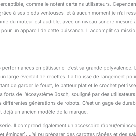
perceptible, comme le notent certains utilisateurs. Cependan
l grâce à ses pieds ventouses, et à aucun moment je n’ai ress
ime du moteur est audible, avec un niveau sonore mesuré 
 pour un appareil de cette puissance. Il accomplit sa missio
 performances en pâtisserie, c’est sa grande polyvalence. 
un large éventail de recettes. La trousse de rangement pour
ant de garder le fouet, le batteur plat et le crochet pétrisse
s forts de l’écosystème Bosch, souligné par des utilisateurs
es différentes générations de robots. C’est un gage de durabi
nt déjà un ancien modèle de la marque.
tisserie. Il comprend également un accessoire râpeur/éminceu
s et émincer). J’ai pu préparer des carottes râpées et des sa