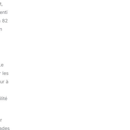
t,
enti
à 82
n
Le
 les
ur à
lité
r
lades