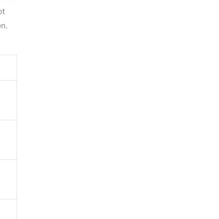
ot
en.