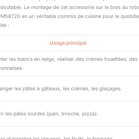
edoutable. Le montage de cet accessoire sur le bras du rob
UM58720 en un véritable commis de cuisine pour le quotidi
ité :
Usage principal
ter les blancs en neige, réaliser des crèmes fouettées, des
onnaises.
anger les pâtes à gâteaux, les crèmes, les glaçages.
rir les pâtes lourdes (pain, brioche, pizza).
er et trancher les légumes, les fruits, le fromage.