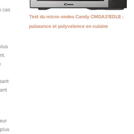
n cas
Test du micro-ondes Candy CMGA31EDLB :
puissance et polyvalence en cuisine
plus
nt.
u
sant
ant
teur
 plus