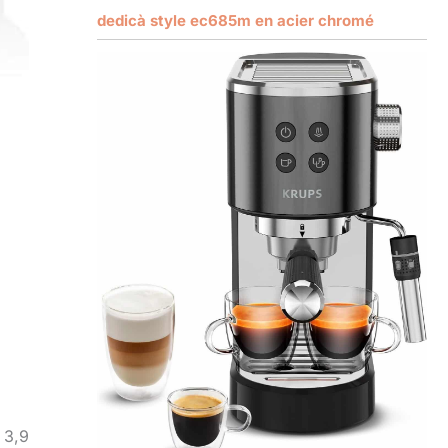
dedicà style ec685m en acier chromé
 3,9