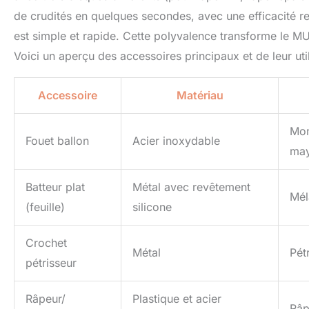
de crudités en quelques secondes, avec une efficacité r
est simple et rapide. Cette polyvalence transforme le M
Voici un aperçu des accessoires principaux et de leur util
Accessoire
Matériau
Mon
Fouet ballon
Acier inoxydable
may
Batteur plat
Métal avec revêtement
Mél
(feuille)
silicone
Crochet
Métal
Pét
pétrisseur
Râpeur/
Plastique et acier
Râp