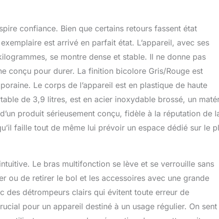
ection Cet appareil est uniquement destiné aux ménages privés
nt domestique ; n'utilisez l'appareil que pour des quantités et
aitement domestiques normales ; ne dépassez pas les quantités
ire confiance. Bien que certains retours fassent état
sées
emplaire est arrivé en parfait état. L’appareil, avec ses
kilogrammes, se montre dense et stable. Il ne donne pas
ine conçu pour durer. La finition bicolore Gris/Rouge est
oraine. Le corps de l’appareil est en plastique de haute
rtable de 3,9 litres, est en acier inoxydable brossé, un maté
 d’un produit sérieusement conçu, fidèle à la réputation de l
’il faille tout de même lui prévoir un espace dédié sur le p
tuitive. Le bras multifonction se lève et se verrouille sans
er ou de retirer le bol et les accessoires avec une grande
c des détrompeurs clairs qui évitent toute erreur de
 crucial pour un appareil destiné à un usage régulier. On sent