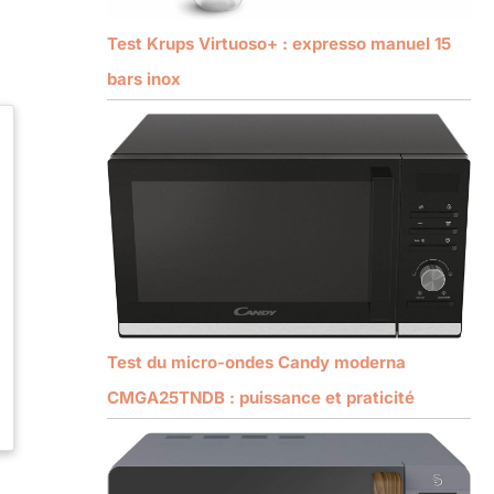
Test Krups Virtuoso+ : expresso manuel 15
bars inox
Test du micro-ondes Candy moderna
CMGA25TNDB : puissance et praticité