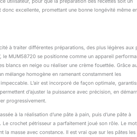
ce utilisateur, pour que la préparation des recettes soit un
est donc excellente, promettant une bonne longévité même e
cité à traiter différentes préparations, des plus légères aux 
W, le MUM58720 se positionne comme un appareil performa
 blancs en neige ou réaliser une crème fouettée. Grâce a
re un mélange homogène en ramenant constamment les
et impeccable. L’air est incorporé de façon optimale, garantis
permettent d’ajuster la puissance avec précision, en démarr
rer progressivement.
ssée à la réalisation d’une pâte à pain, puis d’une pâte à
 Le crochet pétrisseur a parfaitement joué son rôle. Le mo
 la masse avec constance. Il est vrai que sur les pâtes les