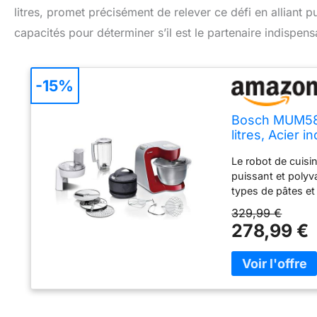
litres, promet précisément de relever ce défi en alliant 
capacités pour déterminer s’il est le partenaire indispens
-15%
Bosch MUM5872
litres, Acier 
Le robot de cuisi
puissant et polyval
types de pâtes e
planétaire 3D ass
329,99 €
la main mais san
278,99 €
acier inox de gra
importantes : jus
levée (soit 4 brio
il dispose de 7 vi
Livraison : 1x ro
mélangeur, 1x croc