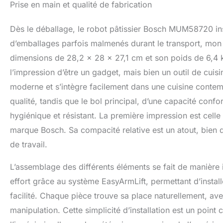
Prise en main et qualité de fabrication
couvercle de prot
et à l'environneme
des durées de tr
Dès le déballage, le robot pâtissier Bosch MUM58720 insp
maximales autori
d’emballages parfois malmenés durant le transport, mon ex
dimensions de 28,2 x 28 x 27,1 cm et son poids de 6,4 
l’impression d’être un gadget, mais bien un outil de cuis
moderne et s’intègre facilement dans une cuisine contemp
qualité, tandis que le bol principal, d’une capacité confo
hygiénique et résistant. La première impression est celle
marque Bosch. Sa compacité relative est un atout, bien qu
de travail.
L’assemblage des différents éléments se fait de manière in
effort grâce au système EasyArmLift, permettant d’install
facilité. Chaque pièce trouve sa place naturellement, ave
manipulation. Cette simplicité d’installation est un point