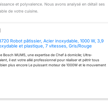
puissance et polyvalence. Nous avons analysé en détail ses
able de votre cuisine.
0 Robot pâtissier, Acier inoxydable, 1000 W, 3,9
inoxydable et plastique, 7 vitesses, Gris/Rouge
ne Bosch MUM5, une expertise de Chef à domicile; Ultra-
ent, il est votre allié professionnel pour réaliser et pétrir tous
t bien plus encore Le puissant moteur de 1000W et le mouvement
urent un mélange/pétrissage homogène comme s'il était réalisé à
s baisse de régime même pendant une longue durée Le bol en
nde capacité (3,9 L) permet la préparation de quantités
qu'à 2,7 kg de pâte à gâteau (soit 48 cupcakes) ou 1,9 kg de pâte
ches) Facile à utiliser grâce au bras mobile d'une simple pression,
tesses + turbo pour maîtriser la texture de vos préparations
bot pâtissier Bosch MUM58920, 1x fouet batteur, 1x fouet
het pétrisseur inox, 3x disques réversibles inox, 1x blender, 1x