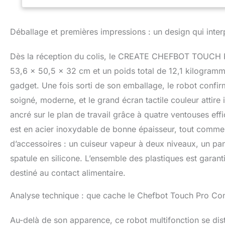
glace et cuisine 
robot dispose de 
de hacher de gra
Déballage et premières impressions : un design qui inter
ingrédients durs 
Dispose d'un panie
Dès la réception du colis, le CREATE CHEFBOT TOUCH
capacité de 1 l. V
4L et deux hauteu
53,6 x 50,5 x 32 cm et un poids total de 12,1 kilogramm
même temps.
gadget. Une fois sorti de son emballage, le robot confi
pouvez également
soigné, moderne, et le grand écran tactile couleur attire
riz ou des pâtes
sens inverse, les
ancré sur le plan de travail grâce à quatre ventouses effi
mélanger de maniè
est en acier inoxydable de bonne épaisseur, tout comme 
d’accessoires : un cuiseur vapeur à deux niveaux, un pan
spatule en silicone. L’ensemble des plastiques est garan
destiné au contact alimentaire.
Analyse technique : que cache le Chefbot Touch Pro Co
Au-delà de son apparence, ce robot multifonction se dist