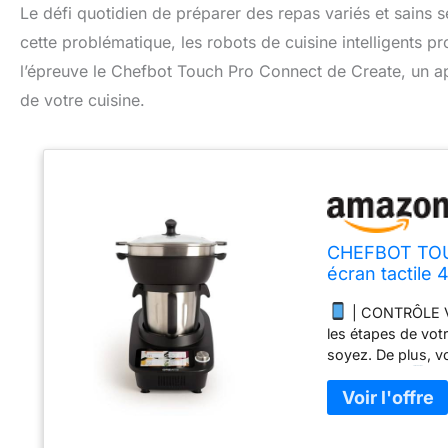
Le défi quotidien de préparer des repas variés et sains 
cette problématique, les robots de cuisine intelligents 
l’épreuve le Chefbot Touch Pro Connect de Create, un app
de votre cuisine.
CHEFBOT TOUC
écran tactile 
programmes 1
| CONTRÔLE VIA
les étapes de vot
soyez. De plus, v
facilement.
| 
mélange, remue, co
au chaud, ferment
hache, moud, râpe