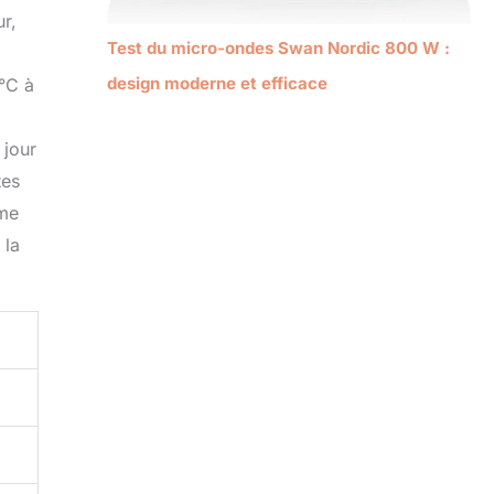
r,
Test du micro-ondes Swan Nordic 800 W :
design moderne et efficace
 °C à
d
 jour
tes
ume
 la