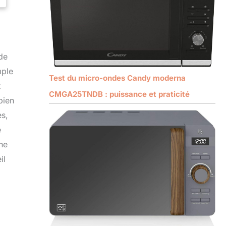
de
mple
Test du micro-ondes Candy moderna
t
CMGA25TNDB : puissance et praticité
bien
es,
e
ne
il