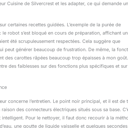
r Cuisine de Silvercrest et les adapter, ce qui demande u
 sur certaines recettes guidées. L’exemple de la purée de
: le robot s’est bloqué en cours de préparation, affichant u
vaient été scrupuleusement respectées. Cela suggère que
qui peut générer beaucoup de frustration. De même, la fonc
ant des carottes râpées beaucoup trop épaisses à mon goût
tre des faiblesses sur des fonctions plus spécifiques et sur
ance
ur concerne l’entretien. Le point noir principal, et il est de t
n raison des connecteurs électriques situés sous sa base. C’
telligent. Pour le nettoyer, il faut donc recourir à la méth
 d’eau, une goutte de liquide vaisselle et quelques secondes