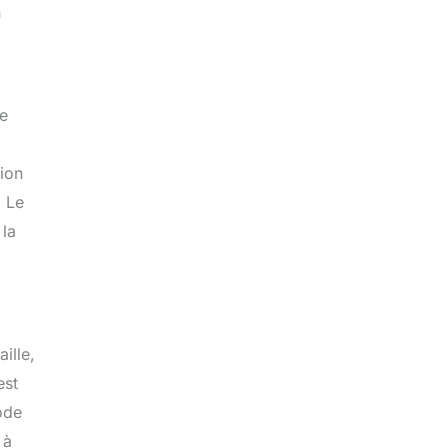
n
ne
tion
. Le
 la
aille,
est
ode
 à