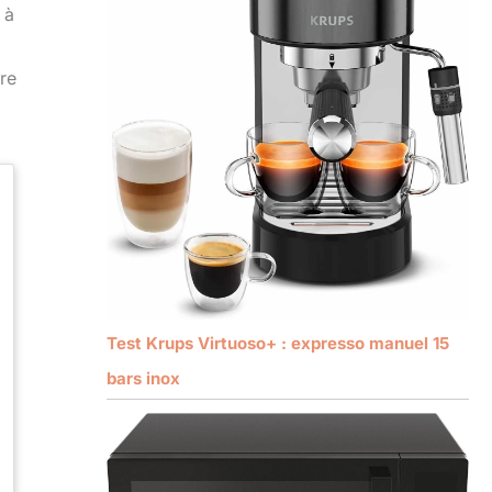
 à
re
Test Krups Virtuoso+ : expresso manuel 15
bars inox