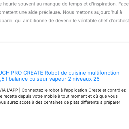
se heurte souvent au manque de temps et d’inspiration. Face
promettent une aide précieuse. Nous mettons aujourd’hui à
areil qui ambitionne de devenir le véritable chef d’orchest
H PRO CREATE Robot de cuisine multifonction
4,5 l balance cuiseur vapeur 2 niveaux 26
2 vitesses + turbo 1200 W
 L'APP | Connectez le robot à l'application Create et contrôlez
re recette depuis votre mobile à tout moment et où que vous
ous aurez accès à des centaines de plats différents à préparer
26 PROGRAMMES AUTOMATIQUES | Mixe, monte, émulsionne,
nfit, cuit avec précision degré par degré, pétrit, bout, maintient
e, poche, cuit au bain marie, à feu doux et à la vapeur, mixe,
, épluche, tranche, découpe et pulverise. Il broie également la