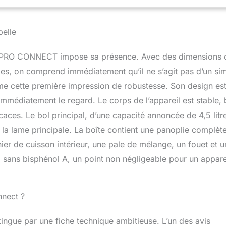
sous vide (sous vide).
| 12 VITESSES + FONCTION TURBO | Le
12 vitesses différentes et d’une fonction turbo qui vous permet
ndes quantités en quelques secondes, de réduire en purée des
pelle
ou d’accélérer les processus de mélange.
| 3 recettes à la fois |
r vapeur qui se place à l'intérieur du robot de cuisine et a une
 PRO CONNECT impose sa présence. Avec des dimensions 
otre cuiseur à vapeur, qui se place sur le robot, a une capacité de
rs. De cette façon, vous pourrez cuisiner jusqu'à 3 recettes en
es, on comprend immédiatement qu’il ne s’agit pas d’un si
| FONCTION INVERSE | Grâce à sa fonction inverse, vous
rme cette première impression de robustesse. Son design es
 préparer des mélanges plus délicats comme des ragoûts, des
 immédiatement le regard. Le corps de l’appareil est stable, 
, assurant des mélanges plus homogènes. En tournant dans le
 lames éliminent les ingrédients sans les couper, permettant de
caces. Le bol principal, d’une capacité annoncée de 4,5 litr
re uniforme sans altérer la texture des aliments.
la lame principale. La boîte contient une panoplie complèt
ier de cuisson intérieur, une pale de mélange, un fouet et u
ti sans bisphénol A, un point non négligeable pour un appare
nnect ?
ingue par une fiche technique ambitieuse. L’un des avis