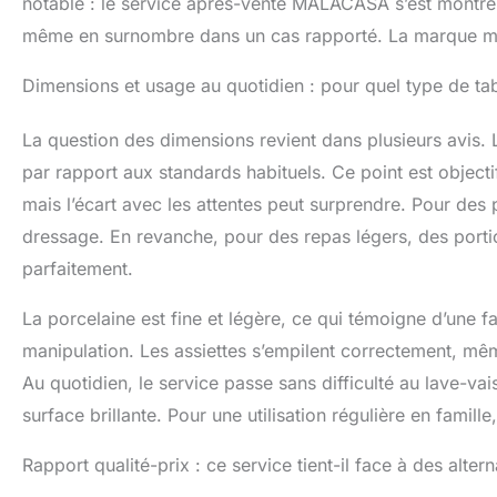
notable : le service après-vente MALACASA s’est montré 
pour tout mome
problèmes sur l
même en surnombre dans un cas rapporté. La marque mar
En outre, pour v
des appareils cu
Dimensions et usage au quotidien : pour quel type de tab
etx....). MALAC
La question des dimensions revient dans plusieurs avis. L
par rapport aux standards habituels. Ce point est objecti
mais l’écart avec les attentes peut surprendre. Pour des p
dressage. En revanche, pour des repas légers, des porti
parfaitement.
La porcelaine est fine et légère, ce qui témoigne d’une f
manipulation. Les assiettes s’empilent correctement, mêm
Au quotidien, le service passe sans difficulté au lave-vaiss
surface brillante. Pour une utilisation régulière en famill
Rapport qualité-prix : ce service tient-il face à des alter