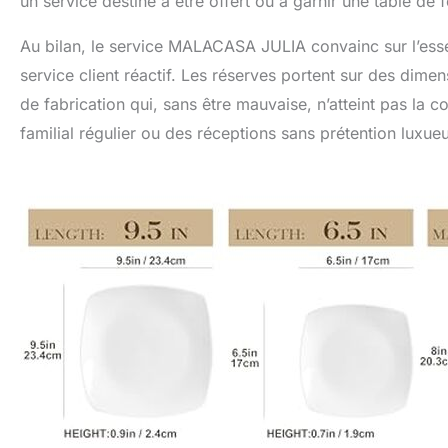
un service destiné à être offert ou à garnir une table de f
Au bilan, le service MALACASA JULIA convainc sur l’essenti
service client réactif. Les réserves portent sur des dimen
de fabrication qui, sans être mauvaise, n’atteint pas la
familial régulier ou des réceptions sans prétention luxue