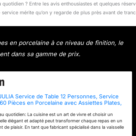
du quotidien ? Entre les avis enthousiastes et quelques réser
e service mérite qu’on y regarde de plus près avant de tranc
 en porcelaine à ce niveau de finition, le
nt dans sa gamme de prix.
LIA Service de Table 12 Personnes, Service
 60 Pièces en Porcelaine avec Assiettes Plates,
Dessert, Assiettes Creuses, Tasses et
 au quotidien: La cuisine est un art de vivre et choisir un
Blanc
selle élégant et adapté peut transformer chaque repas en un
 de plaisir. En tant que fabricant spécialisé dans la vaisselle
MALACASA conçoit des services de vaisselle au style