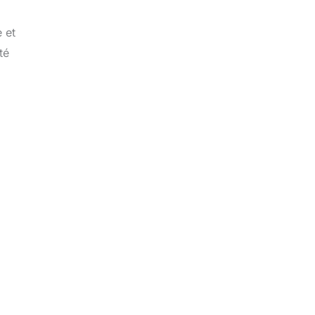
 et
té