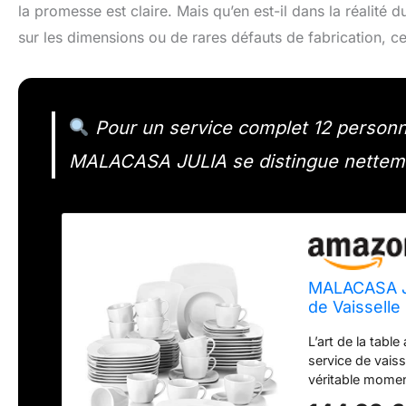
la promesse est claire. Mais qu’en est-il dans la réalité 
sur les dimensions ou de rares défauts de fabrication, c
Pour un service complet 12 personnes
MALACASA JULIA se distingue netteme
MALACASA JU
de Vaisselle
Assiettes à 
L’art de la table
Soucoupes, 
service de vais
véritable moment
en porcelaine, 