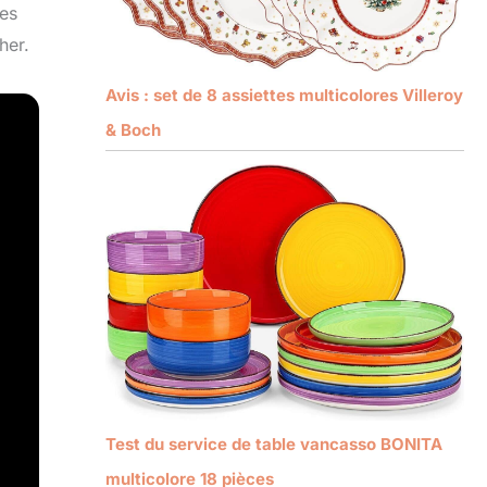
ves
her.
Avis : set de 8 assiettes multicolores Villeroy
& Boch
Test du service de table vancasso BONITA
multicolore 18 pièces