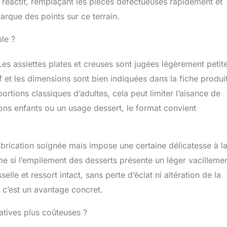
réactif, remplaçant les pièces défectueuses rapidement et
nts. 1) Le remplacement des articles endommagés √ 2) Des
a livraison √ 3) Tous les renseignements complémentaires √.
que des points sur ce terrain.
otre référence, les vaiselles sont disponible pour la plus part
linaires (le lave-vaisselles, le four à micro-ondes, le frigo
le ?
ASA vous souhaite un bon appétit
es assiettes plates et creuses sont jugées légèrement petit
f et les dimensions sont bien indiquées dans la fiche produit
ortions classiques d’adultes, cela peut limiter l’aisance de
ons enfants ou un usage dessert, le format convient
abrication soignée mais impose une certaine délicatesse à l
e si l’empilement des desserts présente un léger vacillemen
elle et ressort intact, sans perte d’éclat ni altération de la
e, c’est un avantage concret.
natives plus coûteuses ?