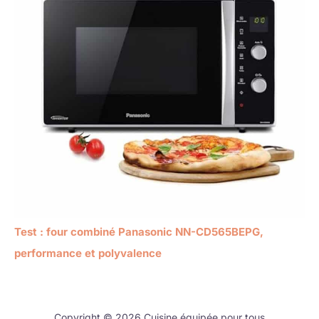
Test : four combiné Panasonic NN-CD565BEPG,
performance et polyvalence
Copyright © 2026 Cuisine équipée pour tous