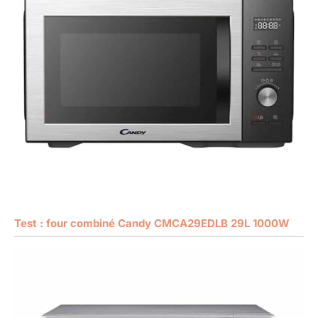
Test : four combiné Candy CMCA29EDLB 29L 1000W