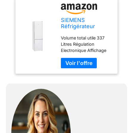
SIEMENS
Réfrigérateur
congélateur bas KG
Volume total utile 337
39 EAW CA
Litres Régulation
Electronique Affichage
de la température Tiroir
hyperFresh (0-3°C) Très
Silencieux 38 dB