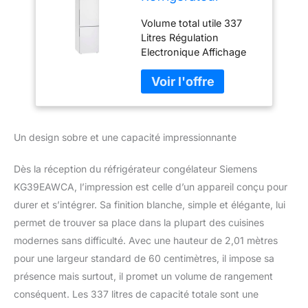
congélateur bas KG
Volume total utile 337
39 EAW CA
Litres Régulation
Electronique Affichage
de la température Tiroir
hyperFresh (0-3°C) Très
Silencieux 38 dB
Un design sobre et une capacité impressionnante
Dès la réception du réfrigérateur congélateur Siemens
KG39EAWCA, l’impression est celle d’un appareil conçu pour
durer et s’intégrer. Sa finition blanche, simple et élégante, lui
permet de trouver sa place dans la plupart des cuisines
modernes sans difficulté. Avec une hauteur de 2,01 mètres
pour une largeur standard de 60 centimètres, il impose sa
présence mais surtout, il promet un volume de rangement
conséquent. Les 337 litres de capacité totale sont une