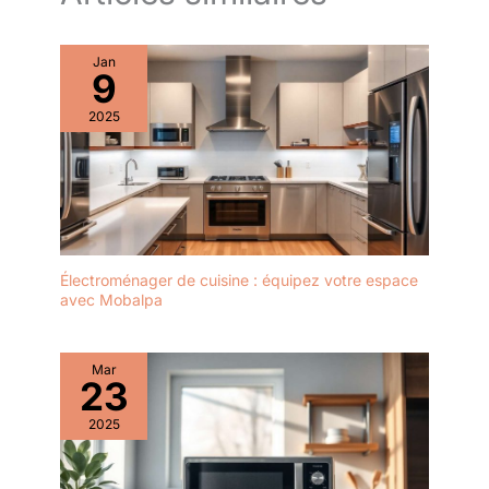
Jan
9
2025
Électroménager de cuisine : équipez votre espace
avec Mobalpa
Mar
23
2025