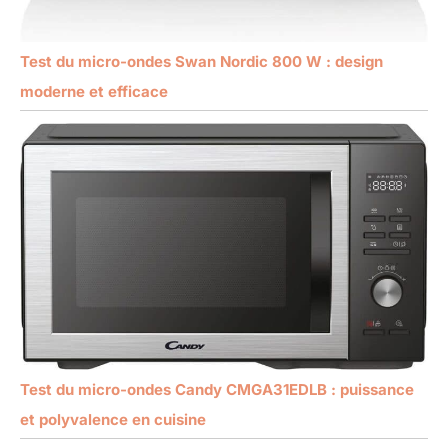
Test du micro-ondes Swan Nordic 800 W : design
moderne et efficace
Test du micro-ondes Candy CMGA31EDLB : puissance
et polyvalence en cuisine