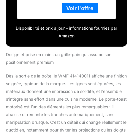
Disponibilité et prix à jour – informations fournies par
Amazon
Design et prise en main : un grille-pain qui assume son
positionnement premium
Dès la sortie de la boîte, le WMF 414140011 affiche une finition
soignée, typique de la marque. Les lignes sont épurées, les
matériaux donnent une impression de solidité, et l’ensemble
s’intègre sans effort dans une cuisine moderne. Le porte-toast
motorisé est l’un des éléments les plus remarquables : il
abaisse et remonte les tranches automatiquement, sans
manipulation brusque. C’est un détail qui change réellement le
quotidien, notamment pour éviter les projections ou les doigts