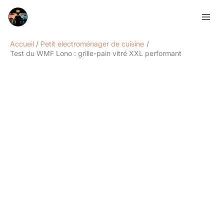
Aller
Rechercher
au
contenu
Accueil
Petit electroménager de cuisine
Test du WMF Lono : grille-pain vitré XXL performant