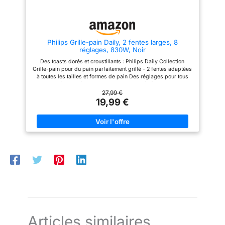
réparation rapide pendant de
nombreuses années, dans le
cadre de nos efforts pour
contribuer à la protection de
l'environnement et à la réduction
Philips Grille-pain Daily, 2 fentes larges, 8
des déchets COUVERCLE
réglages, 830W, Noir
PROTECTEUR INTEGRE : la
fente du grille-pain est équipée
Des toasts dorés et croustillants : Philips Daily Collection
d'un couvercle intégré pour
Grille-pain pour du pain parfaitement grillé - 2 fentes adaptées
protéger l'appareil lorsqu'il
à toutes les tailles et formes de pain Des réglages pour tous
n'est pas utilisé et pour
les goûts : 8 réglages de dorage adaptés à toutes les
maintenir la chaleur du four
préférences Un toast bien chaud en quelques secondes : une
27,99 €
TIROIR RAMASSE MIETTES
fonction dédiée permet de réchauffer le pain déjà grillé en
19,99 €
AMOVIBLE : ce grille-pain et
quelques secondes - La fonction de décongélation grille le
mini-four compact est doté d'un
pain congelé en un seul passage Utilisation sécurisée : le
ramasse-miettes amovible qui
bouton d'éjection arrête le dorage quand vous le voulez -
facilite le nettoyage pour un
Protection supplémentaire contre l'arrêt automatique pour éviter
entretien optimal
les courts-circuits Nettoyage simple : le tiroir ramasse-miettes
amovible se vide et se remet en place facilement - Le
couvercle anti-poussière empêche la poussière d'entrer dans
les fentes entre les utilisations
Articles similaires