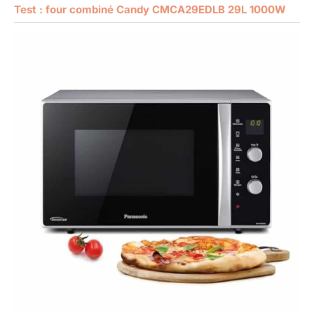
Test : four combiné Candy CMCA29EDLB 29L 1000W