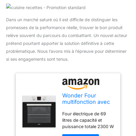
Dans un marché saturé où il est difficile de distinguer les
promesses de la performance réelle, trouver le bon produit
relève souvent du parcours du combattant. Un nouvel acteur
prétend pourtant apporter la solution définitive à cette
problématique. Nous l’avons mis à l’épreuve pour déterminer
si ses engagements sont tenus.
Wonder Four
multifonction avec
ventilateur inox
Four électrique de 69
WHM6700DX.
litres de capacité et
Capacité 69 litres,
puissance totale 2300 W
2300 W, 6
Classe d'efficacité
programmes,