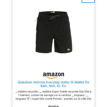
à l'eau chlorée, prolongeant
CHLORE: Ultra résistance au
efficacement la durée de vie de
chlore. Parfait pour la plage et
votre shorts de bain homme.
la piscine.
Suggestion de
Confort Optimal: Notre boxer de
taille: Si vous portez
bain profilé est très extensible,
normalement M (EU), veuillez
il épouse la peau et offre un
choisir L. Si vous avez besoin
soutien confortable, pour que
de plus d'informations, veuillez
vous puissiez profiter de votre
lire le tableau des tailles dans
baignade sans vous sentir
la description.
gêné. Haute Qualité: Coutures
plates pour un confort inégalé.
Les coutures serrées résistent à
l'usure.
Quiksilver Homme Everyday Volley 15 Maillot De
Bain, Noir, XL EU
__matière recyclée :__ matière Super Suede recyclée Slip filet à
l'intérieur; cordon de serrage sur la ceinture __longueur :__
longueur 15", coupe très courte Poches : poches sur le côté Slip
filet à l'intérieur
30,00 €