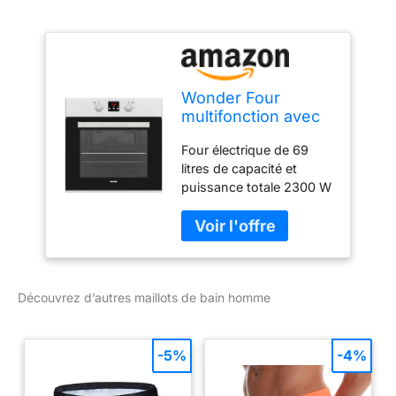
Wonder Four
multifonction avec
ventilateur inox
Four électrique de 69
WHM6700DX.
litres de capacité et
Capacité 69 litres,
puissance totale 2300 W
2300 W, 6
Classe d'efficacité
programmes,
énergétique A Esthétique
intérieur émaillé,
inox avec porte double
nettoyage facile,
vitrage Dispose d'un
classe A
support métallique pour
Découvrez d’autres maillots de bain homme
les plateaux et d'un
éclairage intérieur
Panneau de commande
électronique avec
-5%
-4%
affichage LED et
commandes standard,