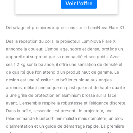
énergétique A Esthétique
intérieur émaillé,
inox avec porte double
nettoyage facile,
vitrage Dispose d'un
classe A
support métallique pour
Déballage et premières impressions sur le LumiNova Flare X1
les plateaux et d'un
éclairage intérieur
Panneau de commande
Dès la réception du colis, le projecteur LumiNova Flare X1
électronique avec
annonce la couleur. L’emballage, sobre et dense, protège un
affichage LED et
appareil qui surprend par sa compacité et son poids. Avec
commandes standard,
ses 1,2 kg sur la balance, il offre une sensation de densité et
thermostat mécanique et
minuterie numérique
de qualité que l’on attend d’un produit haut de gamme. Le
design est une réussite : un boîtier cubique aux angles
arrondis, mêlant une coque en plastique mat de haute qualité
à une grille de protection en aluminium brossé sur la face
avant. L’ensemble respire la robustesse et l’élégance discrète.
Dans la boîte, l’essentiel est présent : le projecteur, une
télécommande Bluetooth minimaliste mais complète, un bloc
d’alimentation et un guide de démarrage rapide. La première