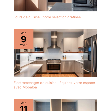
Fours de cuisine : notre sélection gratinée
Jan
9
2025
Électroménager de cuisine : équipez votre espace
avec Mobalpa
Jan
11