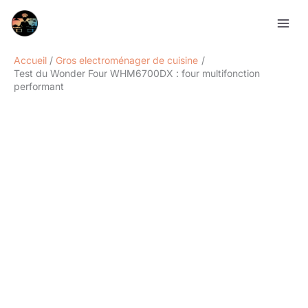
Aller
Rechercher
au
contenu
Accueil
Gros electroménager de cuisine
Test du Wonder Four WHM6700DX : four multifonction
performant